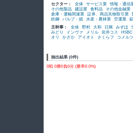
セクター：
全体
サービス業
情報・通信
その他製品
建設業
食料品
その他金融業
倉庫・運輸関連業
証券、商品先物取引業
鉄鋼
パルプ・紙
水産・農林業
空運業
主幹事：
全体
野村
大和
日興
みずほ
みどり
インヴァ
メリル
岩井コス
HSBC
オリ
かざか
アイネト
さくらフ
コメル
抽出結果 (0件)
0戦 0勝0負0分 (勝率0.0%)