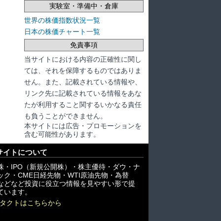
実験室・準備中・倉庫
世界の株価指数状況一覧
日本の株価チャート一覧
免責事項
当サイトにおける内容の正確性に関し
ては、それを保障するものではありま
せん。また、記載されている情報や、
リンク先に記載されている情報をあな
たが利用すること関するいかなる責任
も負うことができません。
本サイトには広告・プロモーションを
含む可能性があります。
サイトについて
株・IPO（新規公開株）・株主優待・ダウ・ナ
ック・CME日経先物・WTI原油先物・為替
X)などなど投資に役立つ情報を見やすい形で提
ています。
タクトはこちらから