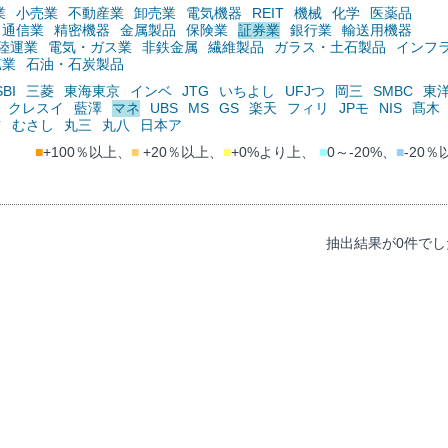
業
小売業
不動産業
卸売業
電気機器
REIT
機械
化学
医薬品
通信業
精密機器
金属製品
保険業
証券業
銀行業
輸送用機器
陸運業
電気・ガス業
非鉄金属
繊維製品
ガラス・土石製品
インフ
鉱業
石油・石炭製品
SBI
三菱
東海東京
インベ
JTG
いちよし
UFJつ
岡三
SMBC
東
クレスイ
藍澤
マネ
UBS
MS
GS
楽天
フィリ
JPモ
NIS
髙木
ツ
むさし
丸三
丸八
日本ア
■
+100％以上、
■
+20％以上、
■
+0%より上、
■
0～-20%、
■
-20％
抽出結果が0件でし