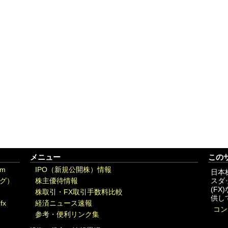
メニュー
この
om
IPO（新規公開株）情報
日本
グ）
株主優待情報
スダ
(F
株取引・FX取引手数料比較
供し
fx
経済ニュース速報
コン
参考・便利リンク集