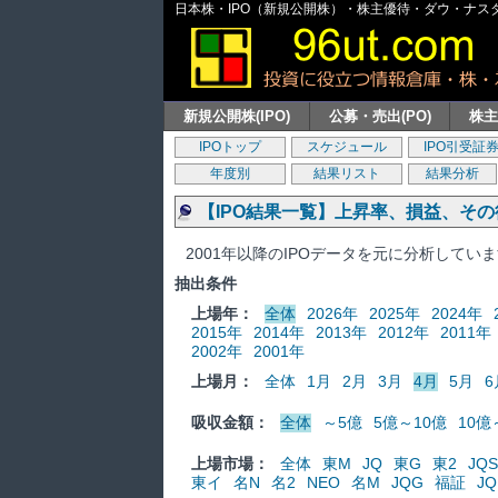
日本株・IPO（新規公開株）・株主優待・ダウ・ナスダッ
新規公開株(IPO)
公募・売出(PO)
株
IPOトップ
スケジュール
IPO引受証
年度別
結果リスト
結果分析
【IPO結果一覧】上昇率、損益、そ
2001年以降のIPOデータを元に分析してい
抽出条件
上場年：
全体
2026年
2025年
2024年
2015年
2014年
2013年
2012年
2011年
2002年
2001年
上場月：
全体
1月
2月
3月
4月
5月
6
吸収金額：
全体
～5億
5億～10億
10億
上場市場：
全体
東M
JQ
東G
東2
JQS
東イ
名N
名2
NEO
名M
JQG
福証
JQ