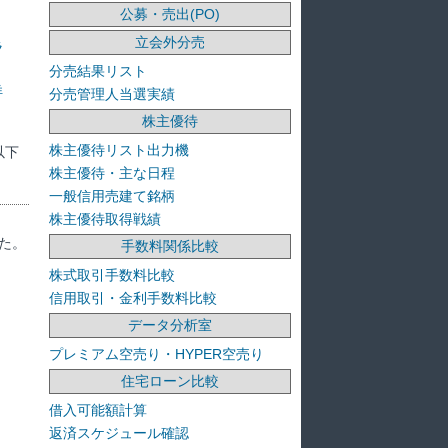
公募・売出(PO)
立会外分売
ラ
分売結果リスト
洋
分売管理人当選実績
株主優待
株主優待リスト出力機
以下
株主優待・主な日程
一般信用売建て銘柄
株主優待取得戦績
た。
手数料関係比較
株式取引手数料比較
信用取引・金利手数料比較
データ分析室
プレミアム空売り・HYPER空売り
住宅ローン比較
借入可能額計算
返済スケジュール確認