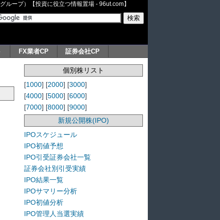
ープ）【投資に役立つ情報置場 - 96ut.com】
ト
FX業者CP
証券会社CP
個別株リスト
[
1000
] [
2000
] [
3000
]
[
4000
] [
5000
] [
6000
]
[
7000
] [
8000
] [
9000
]
新規公開株(IPO)
IPOスケジュール
IPO初値予想
IPO引受証券会社一覧
証券会社別引受実績
IPO結果一覧
IPOサマリー分析
IPO初値分析
IPO管理人当選実績