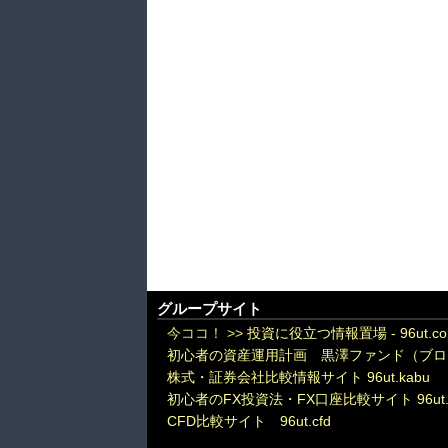
グループサイト
今ココ！ >>
投資に役立つ情報置場 - 96ut.c
初心者の資産運用計画 黒澤ファンド（ブロ
株式・証券会社比較情報サイト 96ut.kabu
初心者のFX投資法・FX口座比較サイト 96ut.
CFD比較サイト 96ut.cfd