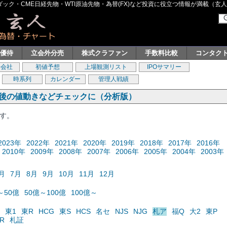
ク・CME日経先物・WTI原油先物・為替(FX)など投資に役立つ情報が満載（玄人グル
主優待
立会外分売
株式クラファン
手数料比較
コンタク
券会社
初値予想
上場観測リスト
IPOサマリー
時系列
カレンダー
管理人戦績
の後の値動きなどチェックに（分析版）
ます。
2023年
2022年
2021年
2020年
2019年
2018年
2017年
2016年
2010年
2009年
2008年
2007年
2006年
2005年
2004年
2003年
月
7月
8月
9月
10月
11月
12月
～50億
50億～100億
100億～
東1
東R
HCG
東S
HCS
名セ
NJS
NJG
札ア
福Q
大2
東P
R
札証