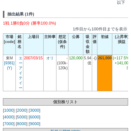
以下
抽出結果 (1件)
1戦 1勝0負0分 (勝率100.0%)
1件目から100件目までを表示
市場
銘
上場日
主幹事
想定
公募
吸
評
初値
(上昇率)
[code]
柄
(仮条
収
価
損益
名
件)
金
額
東M
エ
2007/03/15
オリ
-
120,000
5.94
-()
261,000
(+117.5%)
[9381]
ー
(
100k-
億
+141,000
(Y)
ア
120k
)
円
イ
テ
イ
ー
個別株リスト
[
1000
] [
2000
] [
3000
]
[
4000
] [
5000
] [
6000
]
[
7000
] [
8000
] [
9000
]