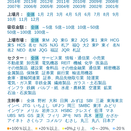
2014年
2013年
2012年
2011年
2010年
2009年
2008年
2007年
2006年
2005年
2004年
2003年
2002年
2001年
上場月：
全体
1月
2月
3月
4月
5月
6月
7月
8月
9月
10月
11月
12月
吸収金額：
全体
～5億
5億～10億
10億～50億
50億～100億
100億～
上場市場：
全体
東M
JQ
東G
東2
JQS
東1
東R
HCG
東S
HCS
名セ
NJS
NJG
札ア
福Q
大2
東P
東イ
名N
名2
NEO
名M
JQG
福証
JQR
札証
セクター：
全体
サービス業
情報・通信業
小売業
不動産業
卸売業
電気機器
REIT
機械
化学
医薬品
その他製品
建設業
食料品
その他金融業
通信業
精密機器
金属製品
保険業
証券業
銀行業
輸送用機器
倉庫・運輸関連業
証券、商品先物取引業
陸運業
電気・ガス業
非鉄金属
繊維製品
ガラス・土石製品
インフラ
鉄鋼
パルプ・紙
水産・農林業
空運業
鉱業
石油・石炭製品
主幹事：
全体
野村
大和
日興
みずほ
SBI
三菱
東海東京
インベ
JTG
いちよし
UFJつ
岡三
SMBC
東洋
みどり
インヴァ
メリル
岩井コス
HSBC
クレスイ
藍澤
マネ
UBS
MS
GS
楽天
フィリ
JPモ
NIS
髙木
オリ
かざか
アイネト
さくらフ
コメルツ
むさし
丸三
丸八
日本ア
■
+100％以上、
■
+20％以上、
■
+0%より上、
■
0～-20%、
■
-20％