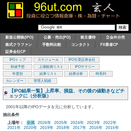
新規公開株(IPO)
公募・売出(PO)
株主優待
立会外分売
株式クラファン
手数料比較
コンタクト
FX業者CP
証券会社CP
IPOトップ
スケジュール
IPO引受証券会社
初値予想
上場観測リスト
IPOサマリー
年度別
結果リスト
結果分析
時系列
カレンダー
管理人戦績
【IPO結果一覧】上昇率、損益、その後の値動きなどチ
ェックに（分析版）
2001年以降のIPOデータを元に分析しています。
抽出条件
上場年：
全体
2026年
2025年
2024年
2023年
2022年
2021年
2020年
2019年
2018年
2017年
2016年
2015年