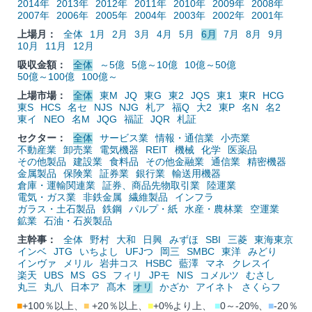
2014年
2013年
2012年
2011年
2010年
2009年
2008年
2007年
2006年
2005年
2004年
2003年
2002年
2001年
上場月：
全体
1月
2月
3月
4月
5月
6月
7月
8月
9月
10月
11月
12月
吸収金額：
全体
～5億
5億～10億
10億～50億
50億～100億
100億～
上場市場：
全体
東M
JQ
東G
東2
JQS
東1
東R
HCG
東S
HCS
名セ
NJS
NJG
札ア
福Q
大2
東P
名N
名2
東イ
NEO
名M
JQG
福証
JQR
札証
セクター：
全体
サービス業
情報・通信業
小売業
不動産業
卸売業
電気機器
REIT
機械
化学
医薬品
その他製品
建設業
食料品
その他金融業
通信業
精密機器
金属製品
保険業
証券業
銀行業
輸送用機器
倉庫・運輸関連業
証券、商品先物取引業
陸運業
電気・ガス業
非鉄金属
繊維製品
インフラ
ガラス・土石製品
鉄鋼
パルプ・紙
水産・農林業
空運業
鉱業
石油・石炭製品
主幹事：
全体
野村
大和
日興
みずほ
SBI
三菱
東海東京
インベ
JTG
いちよし
UFJつ
岡三
SMBC
東洋
みどり
インヴァ
メリル
岩井コス
HSBC
藍澤
マネ
クレスイ
楽天
UBS
MS
GS
フィリ
JPモ
NIS
コメルツ
むさし
丸三
丸八
日本ア
髙木
オリ
かざか
アイネト
さくらフ
■
+100％以上、
■
+20％以上、
■
+0%より上、
■
0～-20%、
■
-20％