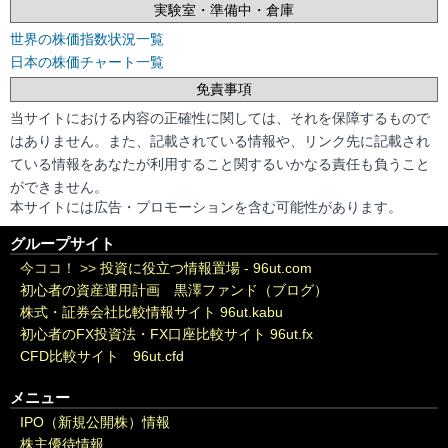
実験室・準備中・倉庫
世界の株価指数状況一覧
日本の株価チャート一覧
免責事項
当サイトにおける内容の正確性に関しては、それを保障するもので
はありません。また、記載されている情報や、リンク先に記載され
ている情報をあなたが利用すること関するいかなる責任も負うこと
ができません。
本サイトには広告・プロモーションを含む可能性があります。
グループサイト
今ココ！ >>
投資に役立つ情報置場 - 96ut.com
初心者の資産運用計画 黒澤ファンド（ブログ）
株式・証券会社比較情報サイト 96ut.kabu
初心者のFX投資法・FX口座比較サイト 96ut.fx
CFD比較サイト 96ut.cfd
メニュー
IPO（新規公開株）情報
株主優待情報