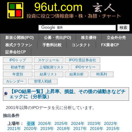
新規公開株(IPO)
公募・売出(PO)
株主優待
立会外分売
株式クラファン
手数料比較
コンタクト
FX業者CP
証券会社CP
IPOトップ
スケジュール
IPO引受証券会社
初値予想
上場観測リスト
IPOサマリー
年度別
結果リスト
結果分析
時系列
カレンダー
管理人戦績
【IPO結果一覧】上昇率、損益、その後の値動きなどチ
ェックに（分析版）
2001年以降のIPOデータを元に分析しています。
抽出条件
上場年：
全体
2026年
2025年
2024年
2023年
2022年
2021年
2020年
2019年
2018年
2017年
2016年
2015年