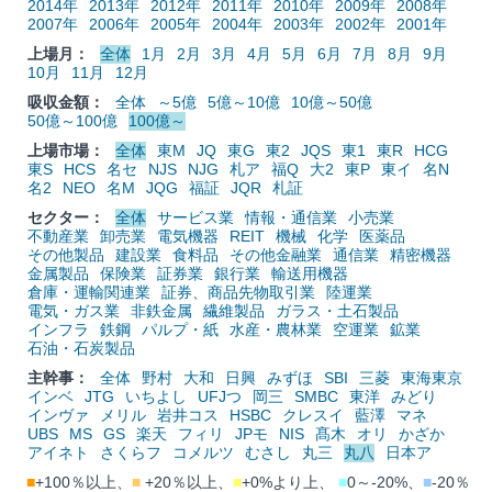
2014年
2013年
2012年
2011年
2010年
2009年
2008年
2007年
2006年
2005年
2004年
2003年
2002年
2001年
上場月：
全体
1月
2月
3月
4月
5月
6月
7月
8月
9月
10月
11月
12月
吸収金額：
全体
～5億
5億～10億
10億～50億
50億～100億
100億～
上場市場：
全体
東M
JQ
東G
東2
JQS
東1
東R
HCG
東S
HCS
名セ
NJS
NJG
札ア
福Q
大2
東P
東イ
名N
名2
NEO
名M
JQG
福証
JQR
札証
セクター：
全体
サービス業
情報・通信業
小売業
不動産業
卸売業
電気機器
REIT
機械
化学
医薬品
その他製品
建設業
食料品
その他金融業
通信業
精密機器
金属製品
保険業
証券業
銀行業
輸送用機器
倉庫・運輸関連業
証券、商品先物取引業
陸運業
電気・ガス業
非鉄金属
繊維製品
ガラス・土石製品
インフラ
鉄鋼
パルプ・紙
水産・農林業
空運業
鉱業
石油・石炭製品
主幹事：
全体
野村
大和
日興
みずほ
SBI
三菱
東海東京
インベ
JTG
いちよし
UFJつ
岡三
SMBC
東洋
みどり
インヴァ
メリル
岩井コス
HSBC
クレスイ
藍澤
マネ
UBS
MS
GS
楽天
フィリ
JPモ
NIS
髙木
オリ
かざか
アイネト
さくらフ
コメルツ
むさし
丸三
丸八
日本ア
■
+100％以上、
■
+20％以上、
■
+0%より上、
■
0～-20%、
■
-20％