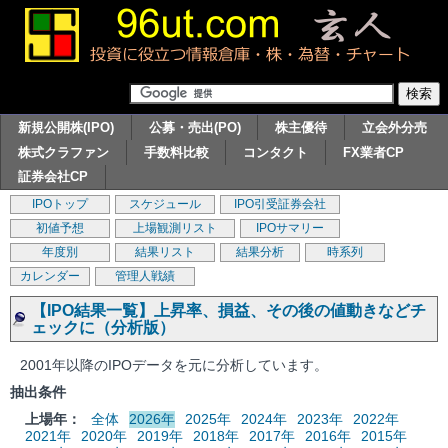
新規公開株(IPO)
公募・売出(PO)
株主優待
立会外分売
株式クラファン
手数料比較
コンタクト
FX業者CP
証券会社CP
IPOトップ
スケジュール
IPO引受証券会社
初値予想
上場観測リスト
IPOサマリー
年度別
結果リスト
結果分析
時系列
カレンダー
管理人戦績
【IPO結果一覧】上昇率、損益、その後の値動きなどチ
ェックに（分析版）
2001年以降のIPOデータを元に分析しています。
抽出条件
上場年：
全体
2026年
2025年
2024年
2023年
2022年
2021年
2020年
2019年
2018年
2017年
2016年
2015年