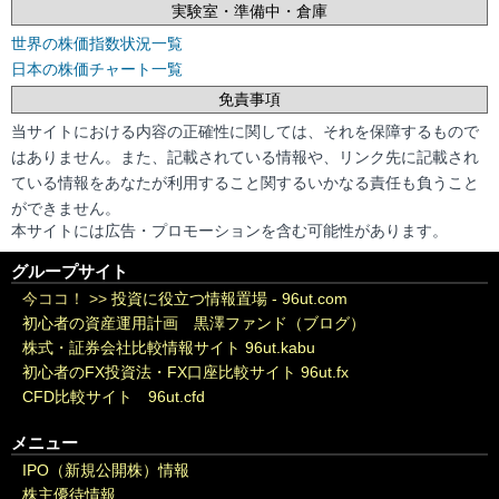
実験室・準備中・倉庫
世界の株価指数状況一覧
日本の株価チャート一覧
免責事項
当サイトにおける内容の正確性に関しては、それを保障するもので
はありません。また、記載されている情報や、リンク先に記載され
ている情報をあなたが利用すること関するいかなる責任も負うこと
ができません。
本サイトには広告・プロモーションを含む可能性があります。
グループサイト
今ココ！ >>
投資に役立つ情報置場 - 96ut.com
初心者の資産運用計画 黒澤ファンド（ブログ）
株式・証券会社比較情報サイト 96ut.kabu
初心者のFX投資法・FX口座比較サイト 96ut.fx
CFD比較サイト 96ut.cfd
メニュー
IPO（新規公開株）情報
株主優待情報