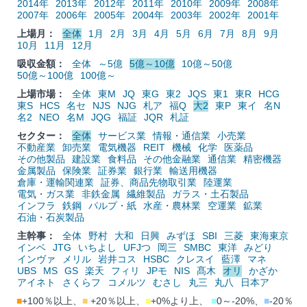
2014年
2013年
2012年
2011年
2010年
2009年
2008年
2007年
2006年
2005年
2004年
2003年
2002年
2001年
上場月：
全体
1月
2月
3月
4月
5月
6月
7月
8月
9月
10月
11月
12月
吸収金額：
全体
～5億
5億～10億
10億～50億
50億～100億
100億～
上場市場：
全体
東M
JQ
東G
東2
JQS
東1
東R
HCG
東S
HCS
名セ
NJS
NJG
札ア
福Q
大2
東P
東イ
名N
名2
NEO
名M
JQG
福証
JQR
札証
セクター：
全体
サービス業
情報・通信業
小売業
不動産業
卸売業
電気機器
REIT
機械
化学
医薬品
その他製品
建設業
食料品
その他金融業
通信業
精密機器
金属製品
保険業
証券業
銀行業
輸送用機器
倉庫・運輸関連業
証券、商品先物取引業
陸運業
電気・ガス業
非鉄金属
繊維製品
ガラス・土石製品
インフラ
鉄鋼
パルプ・紙
水産・農林業
空運業
鉱業
石油・石炭製品
主幹事：
全体
野村
大和
日興
みずほ
SBI
三菱
東海東京
インベ
JTG
いちよし
UFJつ
岡三
SMBC
東洋
みどり
インヴァ
メリル
岩井コス
HSBC
クレスイ
藍澤
マネ
UBS
MS
GS
楽天
フィリ
JPモ
NIS
髙木
オリ
かざか
アイネト
さくらフ
コメルツ
むさし
丸三
丸八
日本ア
■
+100％以上、
■
+20％以上、
■
+0%より上、
■
0～-20%、
■
-20％