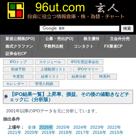
新規公開株(IPO)
公募・売出(PO)
株主優待
立会外分売
株式クラファン
手数料比較
コンタクト
FX業者CP
証券会社CP
IPOトップ
スケジュール
IPO引受証券会社
初値予想
上場観測リスト
IPOサマリー
年度別
結果リスト
結果分析
時系列
カレンダー
管理人戦績
【IPO結果一覧】上昇率、損益、その後の値動きなどチ
ェックに（分析版）
2001年以降のIPOデータを元に分析しています。
抽出条件
上場年：
全体
2026年
2025年
2024年
2023年
2022年
2021年
2020年
2019年
2018年
2017年
2016年
2015年