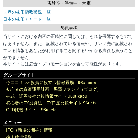
実験室・準備中・倉庫
世界の株価指数状況一覧
日本の株価チャート一覧
免責事項
当サイトにおける内容の正確性に関しては、それを保障するもので
はありません。また、記載されている情報や、リンク先に記載され
ている情報をあなたが利用すること関するいかなる責任も負うこと
ができません。
本サイトには広告・プロモーションを含む可能性があります。
グループサイト
今ココ！ >>
投資に役立つ情報置場 - 96ut.com
初心者の資産運用計画 黒澤ファンド（ブログ）
株式・証券会社比較情報サイト 96ut.kabu
初心者のFX投資法・FX口座比較サイト 96ut.fx
CFD比較サイト 96ut.cfd
メニュー
IPO（新規公開株）情報
株主優待情報