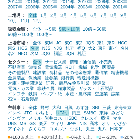
2014年
2013年
2012年
2011年
2010年
2009年
2008年
2007年
2006年
2005年
2004年
2003年
2002年
2001年
上場月：
全体
1月
2月
3月
4月
5月
6月
7月
8月
9月
10月
11月
12月
吸収金額：
全体
～5億
5億～10億
10億～50億
50億～100億
100億～
上場市場：
全体
東M
JQ
東G
東2
JQS
東1
東R
HCG
東S
HCS
名セ
NJS
NJG
札ア
福Q
大2
東P
東イ
名N
名2
NEO
名M
JQG
福証
JQR
札証
セクター：
全体
サービス業
情報・通信業
小売業
不動産業
卸売業
電気機器
REIT
機械
化学
医薬品
その他製品
建設業
食料品
その他金融業
通信業
精密機器
金属製品
保険業
証券業
銀行業
輸送用機器
倉庫・運輸関連業
証券、商品先物取引業
陸運業
電気・ガス業
非鉄金属
繊維製品
ガラス・土石製品
インフラ
鉄鋼
パルプ・紙
水産・農林業
空運業
鉱業
石油・石炭製品
主幹事：
全体
野村
大和
日興
みずほ
SBI
三菱
東海東京
インベ
JTG
いちよし
UFJつ
岡三
SMBC
東洋
みどり
インヴァ
メリル
岩井コス
HSBC
クレスイ
藍澤
マネ
UBS
MS
GS
楽天
フィリ
JPモ
NIS
髙木
オリ
かざか
アイネト
さくらフ
コメルツ
むさし
丸三
丸八
日本ア
■
+100％以上、
■
+20％以上、
■
+0%より上、
■
0～-20%、
■
-20％