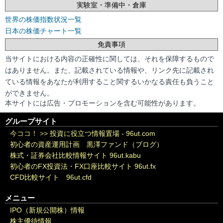
実験室・準備中・倉庫
世界の株価指数状況一覧
日本の株価チャート一覧
免責事項
当サイトにおける内容の正確性に関しては、それを保障するもので
はありません。また、記載されている情報や、リンク先に記載され
ている情報をあなたが利用すること関するいかなる責任も負うこと
ができません。
本サイトには広告・プロモーションを含む可能性があります。
グループサイト
今ココ！ >>
投資に役立つ情報置場 - 96ut.com
初心者の資産運用計画 黒澤ファンド（ブログ）
株式・証券会社比較情報サイト 96ut.kabu
初心者のFX投資法・FX口座比較サイト 96ut.fx
CFD比較サイト 96ut.cfd
メニュー
IPO（新規公開株）情報
株主優待情報