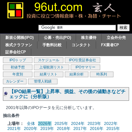
新規公開株(IPO)
公募・売出(PO)
株主優待
立会外分売
株式クラファン
手数料比較
コンタクト
FX業者CP
証券会社CP
IPOトップ
スケジュール
IPO引受証券会社
初値予想
上場観測リスト
IPOサマリー
年度別
結果リスト
結果分析
時系列
カレンダー
管理人戦績
【IPO結果一覧】上昇率、損益、その後の値動きなどチ
ェックに（分析版）
2001年以降のIPOデータを元に分析しています。
抽出条件
上場年：
全体
2026年
2025年
2024年
2023年
2022年
2021年
2020年
2019年
2018年
2017年
2016年
2015年