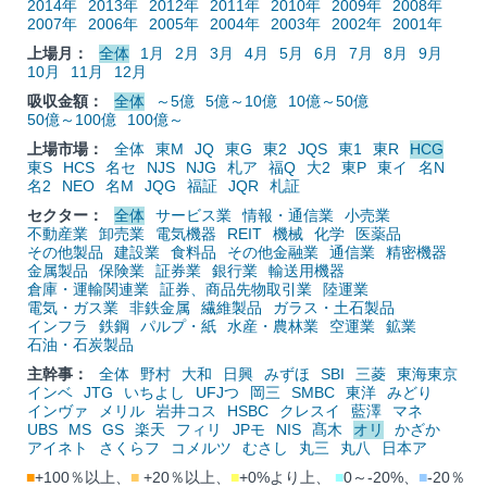
2014年
2013年
2012年
2011年
2010年
2009年
2008年
2007年
2006年
2005年
2004年
2003年
2002年
2001年
上場月：
全体
1月
2月
3月
4月
5月
6月
7月
8月
9月
10月
11月
12月
吸収金額：
全体
～5億
5億～10億
10億～50億
50億～100億
100億～
上場市場：
全体
東M
JQ
東G
東2
JQS
東1
東R
HCG
東S
HCS
名セ
NJS
NJG
札ア
福Q
大2
東P
東イ
名N
名2
NEO
名M
JQG
福証
JQR
札証
セクター：
全体
サービス業
情報・通信業
小売業
不動産業
卸売業
電気機器
REIT
機械
化学
医薬品
その他製品
建設業
食料品
その他金融業
通信業
精密機器
金属製品
保険業
証券業
銀行業
輸送用機器
倉庫・運輸関連業
証券、商品先物取引業
陸運業
電気・ガス業
非鉄金属
繊維製品
ガラス・土石製品
インフラ
鉄鋼
パルプ・紙
水産・農林業
空運業
鉱業
石油・石炭製品
主幹事：
全体
野村
大和
日興
みずほ
SBI
三菱
東海東京
インベ
JTG
いちよし
UFJつ
岡三
SMBC
東洋
みどり
インヴァ
メリル
岩井コス
HSBC
クレスイ
藍澤
マネ
UBS
MS
GS
楽天
フィリ
JPモ
NIS
髙木
オリ
かざか
アイネト
さくらフ
コメルツ
むさし
丸三
丸八
日本ア
■
+100％以上、
■
+20％以上、
■
+0%より上、
■
0～-20%、
■
-20％