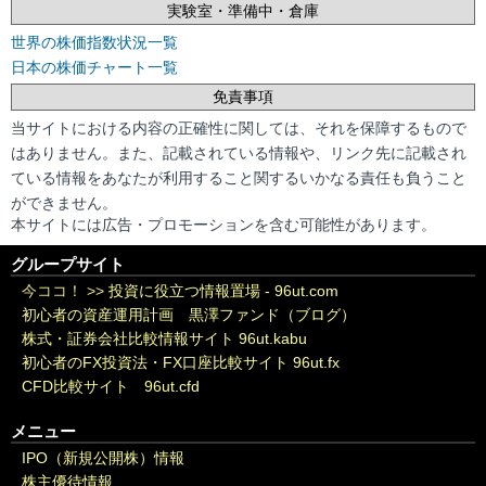
実験室・準備中・倉庫
世界の株価指数状況一覧
日本の株価チャート一覧
免責事項
当サイトにおける内容の正確性に関しては、それを保障するもので
はありません。また、記載されている情報や、リンク先に記載され
ている情報をあなたが利用すること関するいかなる責任も負うこと
ができません。
本サイトには広告・プロモーションを含む可能性があります。
グループサイト
今ココ！ >>
投資に役立つ情報置場 - 96ut.com
初心者の資産運用計画 黒澤ファンド（ブログ）
株式・証券会社比較情報サイト 96ut.kabu
初心者のFX投資法・FX口座比較サイト 96ut.fx
CFD比較サイト 96ut.cfd
メニュー
IPO（新規公開株）情報
株主優待情報