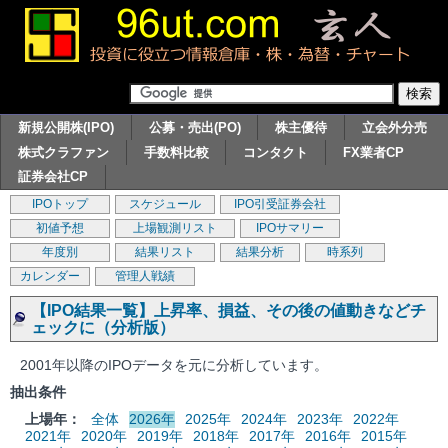
新規公開株(IPO)
公募・売出(PO)
株主優待
立会外分売
株式クラファン
手数料比較
コンタクト
FX業者CP
証券会社CP
IPOトップ
スケジュール
IPO引受証券会社
初値予想
上場観測リスト
IPOサマリー
年度別
結果リスト
結果分析
時系列
カレンダー
管理人戦績
【IPO結果一覧】上昇率、損益、その後の値動きなどチ
ェックに（分析版）
2001年以降のIPOデータを元に分析しています。
抽出条件
上場年：
全体
2026年
2025年
2024年
2023年
2022年
2021年
2020年
2019年
2018年
2017年
2016年
2015年