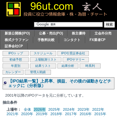
新規公開株(IPO)
公募・売出(PO)
株主優待
立会外分売
株式クラファン
手数料比較
コンタクト
FX業者CP
証券会社CP
IPOトップ
スケジュール
IPO引受証券会社
初値予想
上場観測リスト
IPOサマリー
年度別
結果リスト
結果分析
時系列
カレンダー
管理人戦績
【IPO結果一覧】上昇率、損益、その後の値動きなどチ
ェックに（分析版）
2001年以降のIPOデータを元に分析しています。
抽出条件
上場年：
全体
2026年
2025年
2024年
2023年
2022年
2021年
2020年
2019年
2018年
2017年
2016年
2015年