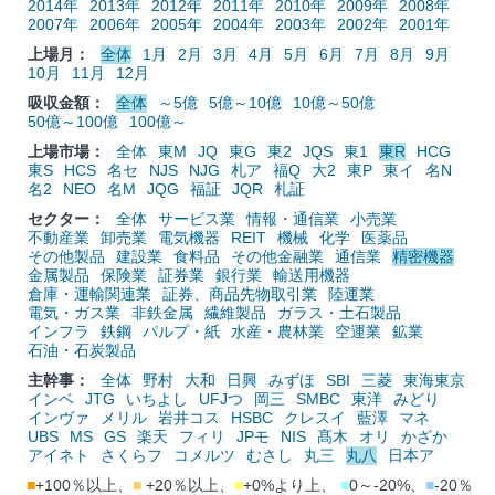
2014年
2013年
2012年
2011年
2010年
2009年
2008年
2007年
2006年
2005年
2004年
2003年
2002年
2001年
上場月：
全体
1月
2月
3月
4月
5月
6月
7月
8月
9月
10月
11月
12月
吸収金額：
全体
～5億
5億～10億
10億～50億
50億～100億
100億～
上場市場：
全体
東M
JQ
東G
東2
JQS
東1
東R
HCG
東S
HCS
名セ
NJS
NJG
札ア
福Q
大2
東P
東イ
名N
名2
NEO
名M
JQG
福証
JQR
札証
セクター：
全体
サービス業
情報・通信業
小売業
不動産業
卸売業
電気機器
REIT
機械
化学
医薬品
その他製品
建設業
食料品
その他金融業
通信業
精密機器
金属製品
保険業
証券業
銀行業
輸送用機器
倉庫・運輸関連業
証券、商品先物取引業
陸運業
電気・ガス業
非鉄金属
繊維製品
ガラス・土石製品
インフラ
鉄鋼
パルプ・紙
水産・農林業
空運業
鉱業
石油・石炭製品
主幹事：
全体
野村
大和
日興
みずほ
SBI
三菱
東海東京
インベ
JTG
いちよし
UFJつ
岡三
SMBC
東洋
みどり
インヴァ
メリル
岩井コス
HSBC
クレスイ
藍澤
マネ
UBS
MS
GS
楽天
フィリ
JPモ
NIS
髙木
オリ
かざか
アイネト
さくらフ
コメルツ
むさし
丸三
丸八
日本ア
■
+100％以上、
■
+20％以上、
■
+0%より上、
■
0～-20%、
■
-20％