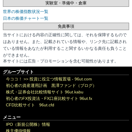
実験室・準備中・倉庫
世界の株価指数状況一覧
日本の株価チャート一覧
免責事項
当サイトにおける内容の正確性に関しては、それを保障するもので
はありません。また、記載されている情報や、リンク先に記載され
ている情報をあなたが利用すること関するいかなる責任も負うこと
ができません。
本サイトには広告・プロモーションを含む可能性があります。
グループサイト
今ココ！ >>
投資に役立つ情報置場 - 96ut.com
初心者の資産運用計画 黒澤ファンド（ブログ）
株式・証券会社比較情報サイト 96ut.kabu
初心者のFX投資法・FX口座比較サイト 96ut.fx
CFD比較サイト 96ut.cfd
メニュー
IPO（新規公開株）情報
株主優待情報