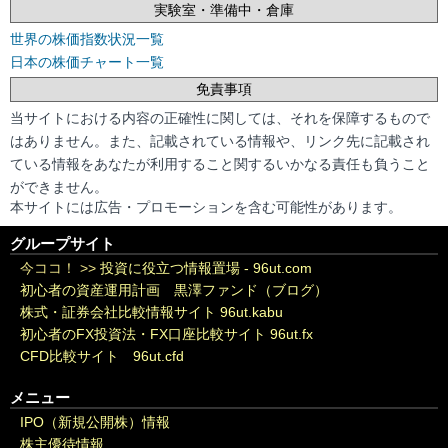
実験室・準備中・倉庫
世界の株価指数状況一覧
日本の株価チャート一覧
免責事項
当サイトにおける内容の正確性に関しては、それを保障するもので
はありません。また、記載されている情報や、リンク先に記載され
ている情報をあなたが利用すること関するいかなる責任も負うこと
ができません。
本サイトには広告・プロモーションを含む可能性があります。
グループサイト
今ココ！ >>
投資に役立つ情報置場 - 96ut.com
初心者の資産運用計画 黒澤ファンド（ブログ）
株式・証券会社比較情報サイト 96ut.kabu
初心者のFX投資法・FX口座比較サイト 96ut.fx
CFD比較サイト 96ut.cfd
メニュー
IPO（新規公開株）情報
株主優待情報