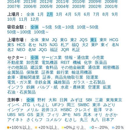
2014年
2013年
2012年
2011年
2010年
2009年
2008年
2007年
2006年
2005年
2004年
2003年
2002年
2001年
上場月：
全体
1月
2月
3月
4月
5月
6月
7月
8月
9月
10月
11月
12月
吸収金額：
全体
～5億
5億～10億
10億～50億
50億～100億
100億～
上場市場：
全体
東M
JQ
東G
東2
JQS
東1
東R
HCG
東S
HCS
名セ
NJS
NJG
札ア
福Q
大2
東P
東イ
名N
名2
NEO
名M
JQG
福証
JQR
札証
セクター：
全体
サービス業
情報・通信業
小売業
不動産業
卸売業
電気機器
REIT
機械
化学
医薬品
その他製品
建設業
食料品
その他金融業
通信業
精密機器
金属製品
保険業
証券業
銀行業
輸送用機器
倉庫・運輸関連業
証券、商品先物取引業
陸運業
電気・ガス業
非鉄金属
繊維製品
ガラス・土石製品
インフラ
鉄鋼
パルプ・紙
水産・農林業
空運業
鉱業
石油・石炭製品
主幹事：
全体
野村
大和
日興
みずほ
SBI
三菱
東海東京
インベ
JTG
いちよし
UFJつ
岡三
SMBC
東洋
みどり
インヴァ
メリル
岩井コス
HSBC
クレスイ
藍澤
マネ
UBS
MS
GS
楽天
フィリ
JPモ
NIS
髙木
オリ
かざか
アイネト
さくらフ
コメルツ
むさし
丸三
丸八
日本ア
■
+100％以上、
■
+20％以上、
■
+0%より上、
■
0～-20%、
■
-20％