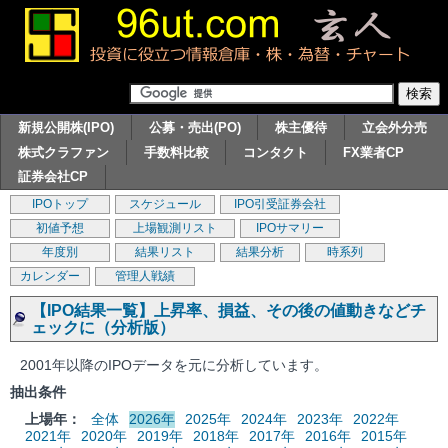
新規公開株(IPO)
公募・売出(PO)
株主優待
立会外分売
株式クラファン
手数料比較
コンタクト
FX業者CP
証券会社CP
IPOトップ
スケジュール
IPO引受証券会社
初値予想
上場観測リスト
IPOサマリー
年度別
結果リスト
結果分析
時系列
カレンダー
管理人戦績
【IPO結果一覧】上昇率、損益、その後の値動きなどチ
ェックに（分析版）
2001年以降のIPOデータを元に分析しています。
抽出条件
上場年：
全体
2026年
2025年
2024年
2023年
2022年
2021年
2020年
2019年
2018年
2017年
2016年
2015年