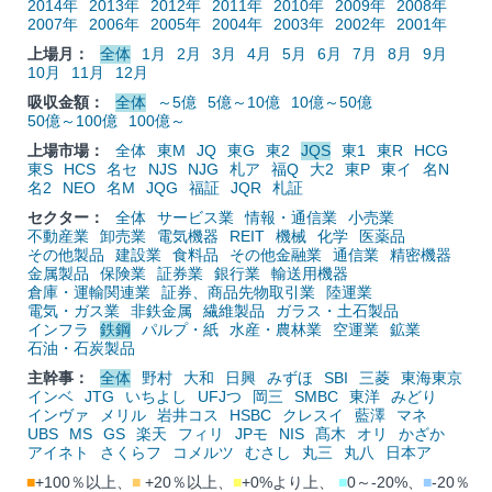
2014年
2013年
2012年
2011年
2010年
2009年
2008年
2007年
2006年
2005年
2004年
2003年
2002年
2001年
上場月：
全体
1月
2月
3月
4月
5月
6月
7月
8月
9月
10月
11月
12月
吸収金額：
全体
～5億
5億～10億
10億～50億
50億～100億
100億～
上場市場：
全体
東M
JQ
東G
東2
JQS
東1
東R
HCG
東S
HCS
名セ
NJS
NJG
札ア
福Q
大2
東P
東イ
名N
名2
NEO
名M
JQG
福証
JQR
札証
セクター：
全体
サービス業
情報・通信業
小売業
不動産業
卸売業
電気機器
REIT
機械
化学
医薬品
その他製品
建設業
食料品
その他金融業
通信業
精密機器
金属製品
保険業
証券業
銀行業
輸送用機器
倉庫・運輸関連業
証券、商品先物取引業
陸運業
電気・ガス業
非鉄金属
繊維製品
ガラス・土石製品
インフラ
鉄鋼
パルプ・紙
水産・農林業
空運業
鉱業
石油・石炭製品
主幹事：
全体
野村
大和
日興
みずほ
SBI
三菱
東海東京
インベ
JTG
いちよし
UFJつ
岡三
SMBC
東洋
みどり
インヴァ
メリル
岩井コス
HSBC
クレスイ
藍澤
マネ
UBS
MS
GS
楽天
フィリ
JPモ
NIS
髙木
オリ
かざか
アイネト
さくらフ
コメルツ
むさし
丸三
丸八
日本ア
■
+100％以上、
■
+20％以上、
■
+0%より上、
■
0～-20%、
■
-20％