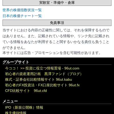
実験室・準備中・倉庫
世界の株価指数状況一覧
日本の株価チャート一覧
免責事項
当サイトにおける内容の正確性に関しては、それを保障するもので
はありません。また、記載されている情報や、リンク先に記載され
ている情報をあなたが利用すること関するいかなる責任も負うこと
ができません。
本サイトには広告・プロモーションを含む可能性があります。
グループサイト
今ココ！ >>
投資に役立つ情報置場 - 96ut.com
初心者の資産運用計画 黒澤ファンド（ブログ）
株式・証券会社比較情報サイト 96ut.kabu
初心者のFX投資法・FX口座比較サイト 96ut.fx
CFD比較サイト 96ut.cfd
メニュー
IPO（新規公開株）情報
株主優待情報