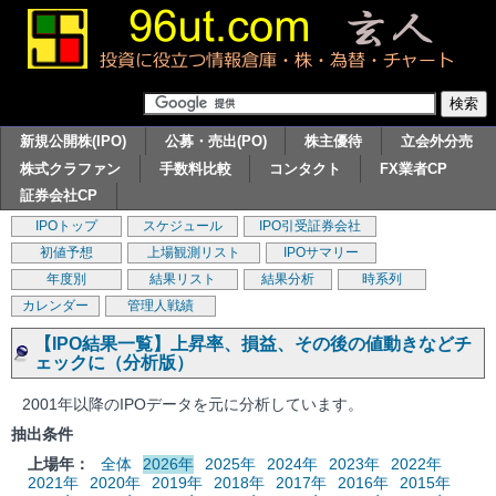
新規公開株(IPO)
公募・売出(PO)
株主優待
立会外分売
株式クラファン
手数料比較
コンタクト
FX業者CP
証券会社CP
IPOトップ
スケジュール
IPO引受証券会社
初値予想
上場観測リスト
IPOサマリー
年度別
結果リスト
結果分析
時系列
カレンダー
管理人戦績
【IPO結果一覧】上昇率、損益、その後の値動きなどチ
ェックに（分析版）
2001年以降のIPOデータを元に分析しています。
抽出条件
上場年：
全体
2026年
2025年
2024年
2023年
2022年
2021年
2020年
2019年
2018年
2017年
2016年
2015年