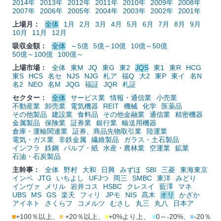
2014年
2013年
2012年
2011年
2010年
2009年
2008年
2007年
2006年
2005年
2004年
2003年
2002年
2001年
上場月：
全体
1月
2月
3月
4月
5月
6月
7月
8月
9月
10月
11月
12月
吸収金額：
全体
～5億
5億～10億
10億～50億
50億～100億
100億～
上場市場：
全体
東M
JQ
東G
東2
JQS
東1
東R
HCG
東S
HCS
名セ
NJS
NJG
札ア
福Q
大2
東P
東イ
名N
名2
NEO
名M
JQG
福証
JQR
札証
セクター：
全体
サービス業
情報・通信業
小売業
不動産業
卸売業
電気機器
REIT
機械
化学
医薬品
その他製品
建設業
食料品
その他金融業
通信業
精密機器
金属製品
保険業
証券業
銀行業
輸送用機器
倉庫・運輸関連業
証券、商品先物取引業
陸運業
電気・ガス業
非鉄金属
繊維製品
ガラス・土石製品
インフラ
鉄鋼
パルプ・紙
水産・農林業
空運業
鉱業
石油・石炭製品
主幹事：
全体
野村
大和
日興
みずほ
SBI
三菱
東海東京
インベ
JTG
いちよし
UFJつ
岡三
SMBC
東洋
みどり
インヴァ
メリル
岩井コス
HSBC
クレスイ
藍澤
マネ
UBS
MS
GS
楽天
フィリ
JPモ
NIS
髙木
オリ
かざか
アイネト
さくらフ
コメルツ
むさし
丸三
丸八
日本ア
■
+100％以上、
■
+20％以上、
■
+0%より上、
■
0～-20%、
■
-20％