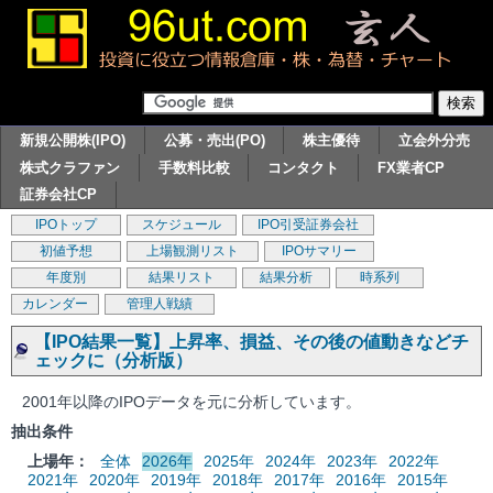
新規公開株(IPO)
公募・売出(PO)
株主優待
立会外分売
株式クラファン
手数料比較
コンタクト
FX業者CP
証券会社CP
IPOトップ
スケジュール
IPO引受証券会社
初値予想
上場観測リスト
IPOサマリー
年度別
結果リスト
結果分析
時系列
カレンダー
管理人戦績
【IPO結果一覧】上昇率、損益、その後の値動きなどチ
ェックに（分析版）
2001年以降のIPOデータを元に分析しています。
抽出条件
上場年：
全体
2026年
2025年
2024年
2023年
2022年
2021年
2020年
2019年
2018年
2017年
2016年
2015年