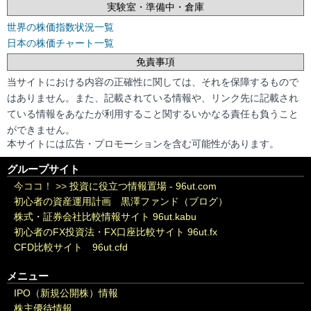
実験室・準備中・倉庫
世界の株価指数状況一覧
日本の株価チャート一覧
免責事項
当サイトにおける内容の正確性に関しては、それを保障するもので
はありません。また、記載されている情報や、リンク先に記載され
ている情報をあなたが利用すること関するいかなる責任も負うこと
ができません。
本サイトには広告・プロモーションを含む可能性があります。
グループサイト
今ココ！ >>
投資に役立つ情報置場 - 96ut.com
初心者の資産運用計画 黒澤ファンド（ブログ）
株式・証券会社比較情報サイト 96ut.kabu
初心者のFX投資法・FX口座比較サイト 96ut.fx
CFD比較サイト 96ut.cfd
メニュー
IPO（新規公開株）情報
株主優待情報