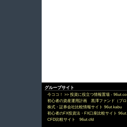
グループサイト
今ココ！ >>
投資に役立つ情報置場 - 96ut.c
初心者の資産運用計画 黒澤ファンド（ブロ
株式・証券会社比較情報サイト 96ut.kabu
初心者のFX投資法・FX口座比較サイト 96ut.
CFD比較サイト 96ut.cfd