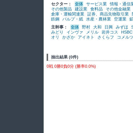
セクター：
全体
サービス業
情報・通信
その他製品
建設業
食料品
その他金融業
倉庫・運輸関連業
証券、商品先物取引業
鉄鋼
パルプ・紙
水産・農林業
空運業
主幹事：
全体
野村
大和
日興
みずほ
みどり
インヴァ
メリル
岩井コス
HSBC
オリ
かざか
アイネト
さくらフ
コメル
抽出結果 (0件)
0戦 0勝0負0分 (勝率0.0%)