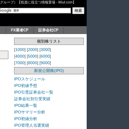
ープ）【投資に役立つ情報置場 - 96ut.com】
ト
FX業者CP
証券会社CP
個別株リスト
[
1000
] [
2000
] [
3000
]
[
4000
] [
5000
] [
6000
]
[
7000
] [
8000
] [
9000
]
新規公開株(IPO)
IPOスケジュール
IPO初値予想
IPO引受証券会社一覧
証券会社別引受実績
IPO結果一覧
IPOサマリー分析
IPO初値分析
IPO管理人当選実績