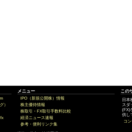
メニュー
この
om
IPO（新規公開株）情報
日本
グ）
株主優待情報
スダ
(F
株取引・FX取引手数料比較
供し
fx
経済ニュース速報
コン
参考・便利リンク集