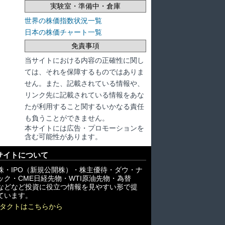
実験室・準備中・倉庫
世界の株価指数状況一覧
日本の株価チャート一覧
免責事項
当サイトにおける内容の正確性に関し
ては、それを保障するものではありま
せん。また、記載されている情報や、
リンク先に記載されている情報をあな
たが利用すること関するいかなる責任
も負うことができません。
本サイトには広告・プロモーションを
含む可能性があります。
サイトについて
株・IPO（新規公開株）・株主優待・ダウ・ナ
ック・CME日経先物・WTI原油先物・為替
X)などなど投資に役立つ情報を見やすい形で提
ています。
タクトはこちらから