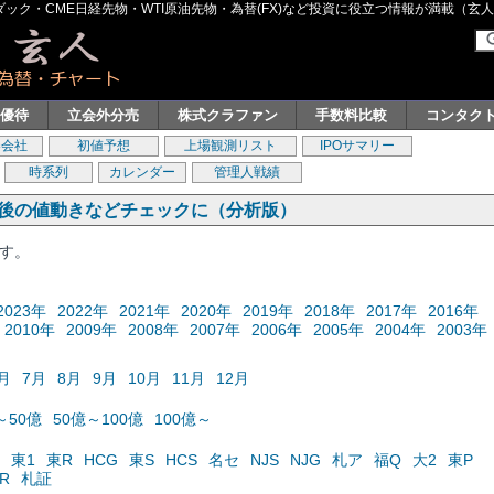
ク・CME日経先物・WTI原油先物・為替(FX)など投資に役立つ情報が満載（玄人グル
主優待
立会外分売
株式クラファン
手数料比較
コンタク
券会社
初値予想
上場観測リスト
IPOサマリー
時系列
カレンダー
管理人戦績
の後の値動きなどチェックに（分析版）
ます。
2023年
2022年
2021年
2020年
2019年
2018年
2017年
2016年
2010年
2009年
2008年
2007年
2006年
2005年
2004年
2003年
月
7月
8月
9月
10月
11月
12月
～50億
50億～100億
100億～
東1
東R
HCG
東S
HCS
名セ
NJS
NJG
札ア
福Q
大2
東P
R
札証