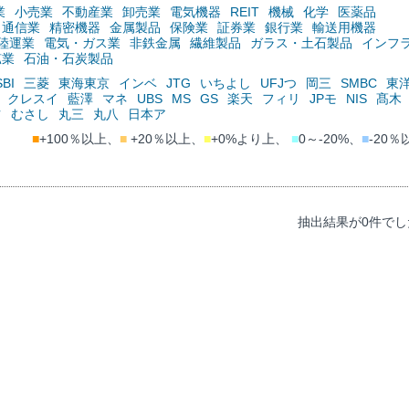
業
小売業
不動産業
卸売業
電気機器
REIT
機械
化学
医薬品
通信業
精密機器
金属製品
保険業
証券業
銀行業
輸送用機器
陸運業
電気・ガス業
非鉄金属
繊維製品
ガラス・土石製品
インフ
鉱業
石油・石炭製品
SBI
三菱
東海東京
インベ
JTG
いちよし
UFJつ
岡三
SMBC
東
クレスイ
藍澤
マネ
UBS
MS
GS
楽天
フィリ
JPモ
NIS
髙木
ツ
むさし
丸三
丸八
日本ア
■
+100％以上、
■
+20％以上、
■
+0%より上、
■
0～-20%、
■
-20％
抽出結果が0件でし