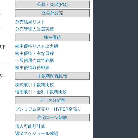
公募・売出(PO)
立会外分売
ラ
分売結果リスト
洋
分売管理人当選実績
株主優待
株主優待リスト出力機
以下
株主優待・主な日程
一般信用売建て銘柄
株主優待取得戦績
た。
手数料関係比較
株式取引手数料比較
信用取引・金利手数料比較
データ分析室
プレミアム空売り・HYPER空売り
住宅ローン比較
借入可能額計算
返済スケジュール確認