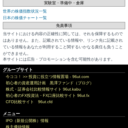
実験室・準備中・倉庫
世界の株価指数状況一覧
日本の株価チャート一覧
免責事項
当サイトにおける内容の正確性に関しては、それを保障するもので
はありません。また、記載されている情報や、リンク先に記載され
ている情報をあなたが利用すること関するいかなる責任も負うこと
ができません。
本サイトには広告・プロモーションを含む可能性があります。
グループサイト
今ココ！ >>
投資に役立つ情報置場 - 96ut.com
初心者の資産運用計画 黒澤ファンド（ブログ）
株式・証券会社比較情報サイト 96ut.kabu
初心者のFX投資法・FX口座比較サイト 96ut.fx
CFD比較サイト 96ut.cfd
メニュー
IPO（新規公開株）情報
株主優待情報