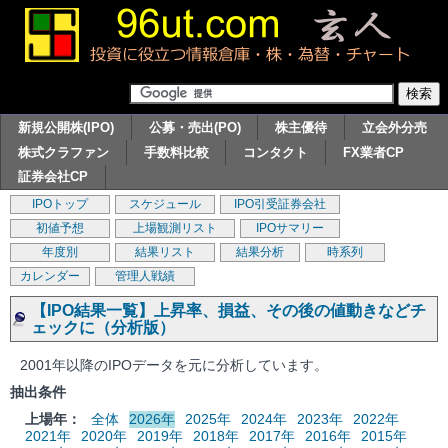
新規公開株(IPO)
公募・売出(PO)
株主優待
立会外分売
株式クラファン
手数料比較
コンタクト
FX業者CP
証券会社CP
IPOトップ
スケジュール
IPO引受証券会社
初値予想
上場観測リスト
IPOサマリー
年度別
結果リスト
結果分析
時系列
カレンダー
管理人戦績
【IPO結果一覧】上昇率、損益、その後の値動きなどチ
ェックに（分析版）
2001年以降のIPOデータを元に分析しています。
抽出条件
上場年：
全体
2026年
2025年
2024年
2023年
2022年
2021年
2020年
2019年
2018年
2017年
2016年
2015年