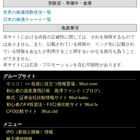
実験室・準備中・倉庫
世界の株価指数状況一覧
日本の株価チャート一覧
免責事項
当サイトにおける内容の正確性に関しては、それを保障するもので
はありません。また、記載されている情報や、リンク先に記載され
ている情報をあなたが利用すること関するいかなる責任も負うこと
ができません。
本サイトには広告・プロモーションを含む可能性があります。
グループサイト
今ココ！ >>
投資に役立つ情報置場 - 96ut.com
初心者の資産運用計画 黒澤ファンド（ブログ）
株式・証券会社比較情報サイト 96ut.kabu
初心者のFX投資法・FX口座比較サイト 96ut.fx
CFD比較サイト 96ut.cfd
メニュー
IPO（新規公開株）情報
株主優待情報