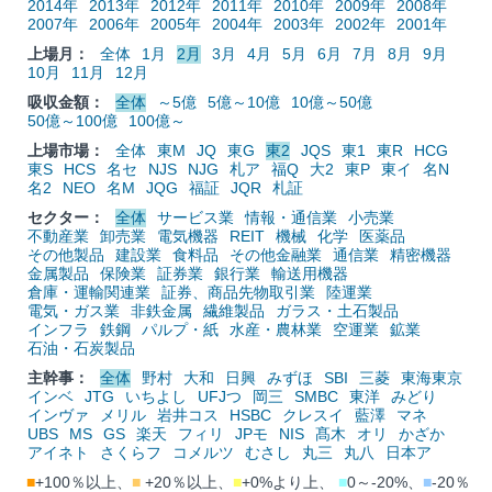
2014年
2013年
2012年
2011年
2010年
2009年
2008年
2007年
2006年
2005年
2004年
2003年
2002年
2001年
上場月：
全体
1月
2月
3月
4月
5月
6月
7月
8月
9月
10月
11月
12月
吸収金額：
全体
～5億
5億～10億
10億～50億
50億～100億
100億～
上場市場：
全体
東M
JQ
東G
東2
JQS
東1
東R
HCG
東S
HCS
名セ
NJS
NJG
札ア
福Q
大2
東P
東イ
名N
名2
NEO
名M
JQG
福証
JQR
札証
セクター：
全体
サービス業
情報・通信業
小売業
不動産業
卸売業
電気機器
REIT
機械
化学
医薬品
その他製品
建設業
食料品
その他金融業
通信業
精密機器
金属製品
保険業
証券業
銀行業
輸送用機器
倉庫・運輸関連業
証券、商品先物取引業
陸運業
電気・ガス業
非鉄金属
繊維製品
ガラス・土石製品
インフラ
鉄鋼
パルプ・紙
水産・農林業
空運業
鉱業
石油・石炭製品
主幹事：
全体
野村
大和
日興
みずほ
SBI
三菱
東海東京
インベ
JTG
いちよし
UFJつ
岡三
SMBC
東洋
みどり
インヴァ
メリル
岩井コス
HSBC
クレスイ
藍澤
マネ
UBS
MS
GS
楽天
フィリ
JPモ
NIS
髙木
オリ
かざか
アイネト
さくらフ
コメルツ
むさし
丸三
丸八
日本ア
■
+100％以上、
■
+20％以上、
■
+0%より上、
■
0～-20%、
■
-20％