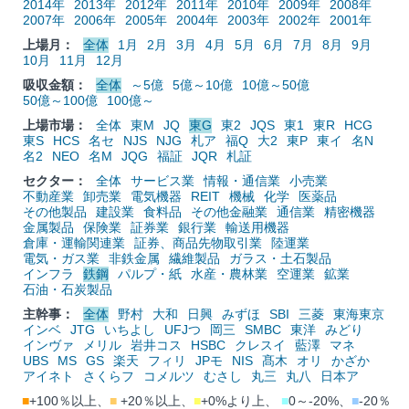
2014年
2013年
2012年
2011年
2010年
2009年
2008年
2007年
2006年
2005年
2004年
2003年
2002年
2001年
上場月：
全体
1月
2月
3月
4月
5月
6月
7月
8月
9月
10月
11月
12月
吸収金額：
全体
～5億
5億～10億
10億～50億
50億～100億
100億～
上場市場：
全体
東M
JQ
東G
東2
JQS
東1
東R
HCG
東S
HCS
名セ
NJS
NJG
札ア
福Q
大2
東P
東イ
名N
名2
NEO
名M
JQG
福証
JQR
札証
セクター：
全体
サービス業
情報・通信業
小売業
不動産業
卸売業
電気機器
REIT
機械
化学
医薬品
その他製品
建設業
食料品
その他金融業
通信業
精密機器
金属製品
保険業
証券業
銀行業
輸送用機器
倉庫・運輸関連業
証券、商品先物取引業
陸運業
電気・ガス業
非鉄金属
繊維製品
ガラス・土石製品
インフラ
鉄鋼
パルプ・紙
水産・農林業
空運業
鉱業
石油・石炭製品
主幹事：
全体
野村
大和
日興
みずほ
SBI
三菱
東海東京
インベ
JTG
いちよし
UFJつ
岡三
SMBC
東洋
みどり
インヴァ
メリル
岩井コス
HSBC
クレスイ
藍澤
マネ
UBS
MS
GS
楽天
フィリ
JPモ
NIS
髙木
オリ
かざか
アイネト
さくらフ
コメルツ
むさし
丸三
丸八
日本ア
■
+100％以上、
■
+20％以上、
■
+0%より上、
■
0～-20%、
■
-20％