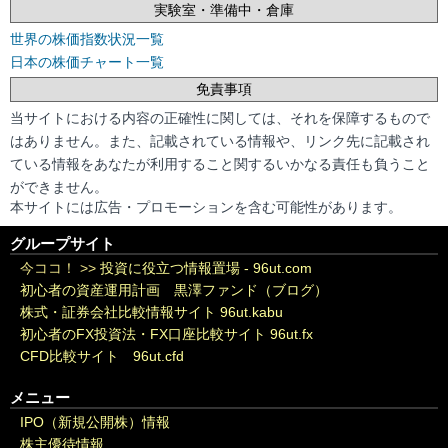
実験室・準備中・倉庫
世界の株価指数状況一覧
日本の株価チャート一覧
免責事項
当サイトにおける内容の正確性に関しては、それを保障するもので
はありません。また、記載されている情報や、リンク先に記載され
ている情報をあなたが利用すること関するいかなる責任も負うこと
ができません。
本サイトには広告・プロモーションを含む可能性があります。
グループサイト
今ココ！ >>
投資に役立つ情報置場 - 96ut.com
初心者の資産運用計画 黒澤ファンド（ブログ）
株式・証券会社比較情報サイト 96ut.kabu
初心者のFX投資法・FX口座比較サイト 96ut.fx
CFD比較サイト 96ut.cfd
メニュー
IPO（新規公開株）情報
株主優待情報