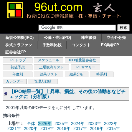
新規公開株(IPO)
公募・売出(PO)
株主優待
立会外分売
株式クラファン
手数料比較
コンタクト
FX業者CP
証券会社CP
IPOトップ
スケジュール
IPO引受証券会社
初値予想
上場観測リスト
IPOサマリー
年度別
結果リスト
結果分析
時系列
カレンダー
管理人戦績
【IPO結果一覧】上昇率、損益、その後の値動きなどチ
ェックに（分析版）
2001年以降のIPOデータを元に分析しています。
抽出条件
上場年：
全体
2026年
2025年
2024年
2023年
2022年
2021年
2020年
2019年
2018年
2017年
2016年
2015年