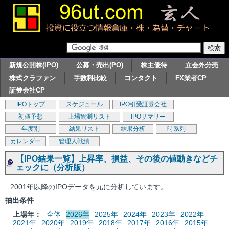
新規公開株(IPO)
公募・売出(PO)
株主優待
立会外分売
株式クラファン
手数料比較
コンタクト
FX業者CP
証券会社CP
IPOトップ
スケジュール
IPO引受証券会社
初値予想
上場観測リスト
IPOサマリー
年度別
結果リスト
結果分析
時系列
カレンダー
管理人戦績
【IPO結果一覧】上昇率、損益、その後の値動きなどチ
ェックに（分析版）
2001年以降のIPOデータを元に分析しています。
抽出条件
上場年：
全体
2026年
2025年
2024年
2023年
2022年
2021年
2020年
2019年
2018年
2017年
2016年
2015年