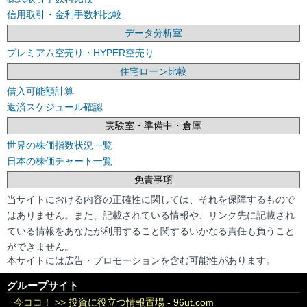
信用取引・金利手数料比較
データ分析室
プレミアム空売り・HYPER空売り
住宅ローン比較
借入可能額計算
返済スケジュール確認
実験室・準備中・倉庫
世界の株価指数状況一覧
日本の株価チャート一覧
免責事項
当サイトにおける内容の正確性に関しては、それを保障するもので
はありません。また、記載されている情報や、リンク先に記載され
ている情報をあなたが利用すること関するいかなる責任も負うこと
ができません。
本サイトには広告・プロモーションを含む可能性があります。
グループサイト
今ココ！ >>
投資に役立つ情報置場 - 96ut.com