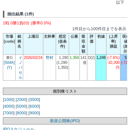
以下
抽出結果 (1件)
1戦 0勝1負0分 (勝率0.0%)
1件目から100件目までを表示
市場
銘
上場日
主幹事
想定
公募
吸
評
初値
(上昇
現在
[code]
柄
(仮条
収
価
率)
値
名
件)
金
損益
(差
額
分)
東G
イ
2026/02/24
野村
1,290
1,350
141
D(2)
1,248
(-7.6%)
52
[504A]
ノ
(
1,290-
億
-10,200
(-721
(Y)
バ
1,350
)
円
セ
ル
個別株リスト
[
1000
] [
2000
] [
3000
]
[
4000
] [
5000
] [
6000
]
[
7000
] [
8000
] [
9000
]
新規公開株(IPO)
IPOスケジュール