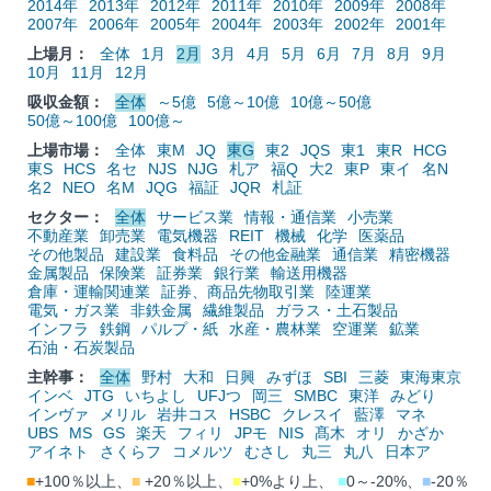
2014年
2013年
2012年
2011年
2010年
2009年
2008年
2007年
2006年
2005年
2004年
2003年
2002年
2001年
上場月：
全体
1月
2月
3月
4月
5月
6月
7月
8月
9月
10月
11月
12月
吸収金額：
全体
～5億
5億～10億
10億～50億
50億～100億
100億～
上場市場：
全体
東M
JQ
東G
東2
JQS
東1
東R
HCG
東S
HCS
名セ
NJS
NJG
札ア
福Q
大2
東P
東イ
名N
名2
NEO
名M
JQG
福証
JQR
札証
セクター：
全体
サービス業
情報・通信業
小売業
不動産業
卸売業
電気機器
REIT
機械
化学
医薬品
その他製品
建設業
食料品
その他金融業
通信業
精密機器
金属製品
保険業
証券業
銀行業
輸送用機器
倉庫・運輸関連業
証券、商品先物取引業
陸運業
電気・ガス業
非鉄金属
繊維製品
ガラス・土石製品
インフラ
鉄鋼
パルプ・紙
水産・農林業
空運業
鉱業
石油・石炭製品
主幹事：
全体
野村
大和
日興
みずほ
SBI
三菱
東海東京
インベ
JTG
いちよし
UFJつ
岡三
SMBC
東洋
みどり
インヴァ
メリル
岩井コス
HSBC
クレスイ
藍澤
マネ
UBS
MS
GS
楽天
フィリ
JPモ
NIS
髙木
オリ
かざか
アイネト
さくらフ
コメルツ
むさし
丸三
丸八
日本ア
■
+100％以上、
■
+20％以上、
■
+0%より上、
■
0～-20%、
■
-20％