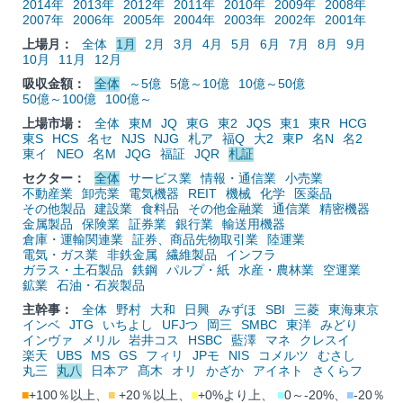
2014年
2013年
2012年
2011年
2010年
2009年
2008年
2007年
2006年
2005年
2004年
2003年
2002年
2001年
上場月：
全体
1月
2月
3月
4月
5月
6月
7月
8月
9月
10月
11月
12月
吸収金額：
全体
～5億
5億～10億
10億～50億
50億～100億
100億～
上場市場：
全体
東M
JQ
東G
東2
JQS
東1
東R
HCG
東S
HCS
名セ
NJS
NJG
札ア
福Q
大2
東P
名N
名2
東イ
NEO
名M
JQG
福証
JQR
札証
セクター：
全体
サービス業
情報・通信業
小売業
不動産業
卸売業
電気機器
REIT
機械
化学
医薬品
その他製品
建設業
食料品
その他金融業
通信業
精密機器
金属製品
保険業
証券業
銀行業
輸送用機器
倉庫・運輸関連業
証券、商品先物取引業
陸運業
電気・ガス業
非鉄金属
繊維製品
インフラ
ガラス・土石製品
鉄鋼
パルプ・紙
水産・農林業
空運業
鉱業
石油・石炭製品
主幹事：
全体
野村
大和
日興
みずほ
SBI
三菱
東海東京
インベ
JTG
いちよし
UFJつ
岡三
SMBC
東洋
みどり
インヴァ
メリル
岩井コス
HSBC
藍澤
マネ
クレスイ
楽天
UBS
MS
GS
フィリ
JPモ
NIS
コメルツ
むさし
丸三
丸八
日本ア
髙木
オリ
かざか
アイネト
さくらフ
■
+100％以上、
■
+20％以上、
■
+0%より上、
■
0～-20%、
■
-20％