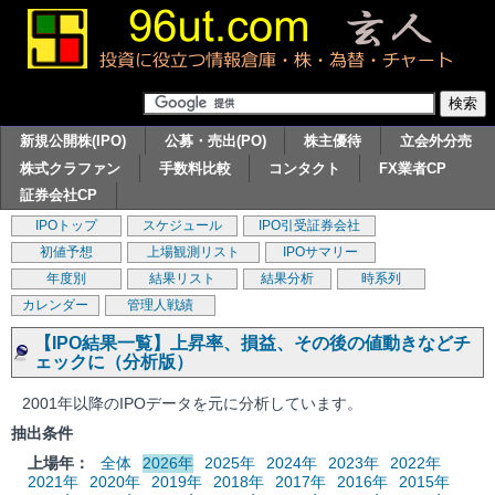
新規公開株(IPO)
公募・売出(PO)
株主優待
立会外分売
株式クラファン
手数料比較
コンタクト
FX業者CP
証券会社CP
IPOトップ
スケジュール
IPO引受証券会社
初値予想
上場観測リスト
IPOサマリー
年度別
結果リスト
結果分析
時系列
カレンダー
管理人戦績
【IPO結果一覧】上昇率、損益、その後の値動きなどチ
ェックに（分析版）
2001年以降のIPOデータを元に分析しています。
抽出条件
上場年：
全体
2026年
2025年
2024年
2023年
2022年
2021年
2020年
2019年
2018年
2017年
2016年
2015年