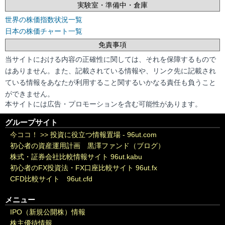
実験室・準備中・倉庫
世界の株価指数状況一覧
日本の株価チャート一覧
免責事項
当サイトにおける内容の正確性に関しては、それを保障するもので
はありません。また、記載されている情報や、リンク先に記載され
ている情報をあなたが利用すること関するいかなる責任も負うこと
ができません。
本サイトには広告・プロモーションを含む可能性があります。
グループサイト
今ココ！ >>
投資に役立つ情報置場 - 96ut.com
初心者の資産運用計画 黒澤ファンド（ブログ）
株式・証券会社比較情報サイト 96ut.kabu
初心者のFX投資法・FX口座比較サイト 96ut.fx
CFD比較サイト 96ut.cfd
メニュー
IPO（新規公開株）情報
株主優待情報