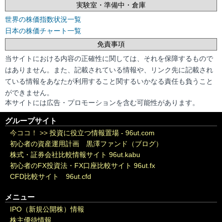
実験室・準備中・倉庫
世界の株価指数状況一覧
日本の株価チャート一覧
免責事項
当サイトにおける内容の正確性に関しては、それを保障するもので
はありません。また、記載されている情報や、リンク先に記載され
ている情報をあなたが利用すること関するいかなる責任も負うこと
ができません。
本サイトには広告・プロモーションを含む可能性があります。
グループサイト
今ココ！ >>
投資に役立つ情報置場 - 96ut.com
初心者の資産運用計画 黒澤ファンド（ブログ）
株式・証券会社比較情報サイト 96ut.kabu
初心者のFX投資法・FX口座比較サイト 96ut.fx
CFD比較サイト 96ut.cfd
メニュー
IPO（新規公開株）情報
株主優待情報