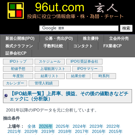
新規公開株(IPO)
公募・売出(PO)
株主優待
立会外分売
株式クラファン
手数料比較
コンタクト
FX業者CP
証券会社CP
IPOトップ
スケジュール
IPO引受証券会社
初値予想
上場観測リスト
IPOサマリー
年度別
結果リスト
結果分析
時系列
カレンダー
管理人戦績
【IPO結果一覧】上昇率、損益、その後の値動きなどチ
ェックに（分析版）
2001年以降のIPOデータを元に分析しています。
抽出条件
上場年：
全体
2026年
2025年
2024年
2023年
2022年
2021年
2020年
2019年
2018年
2017年
2016年
2015年