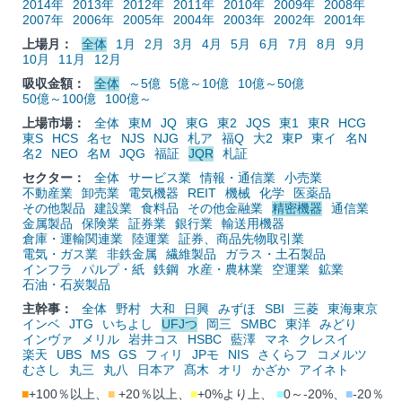
2014年
2013年
2012年
2011年
2010年
2009年
2008年
2007年
2006年
2005年
2004年
2003年
2002年
2001年
上場月：
全体
1月
2月
3月
4月
5月
6月
7月
8月
9月
10月
11月
12月
吸収金額：
全体
～5億
5億～10億
10億～50億
50億～100億
100億～
上場市場：
全体
東M
JQ
東G
東2
JQS
東1
東R
HCG
東S
HCS
名セ
NJS
NJG
札ア
福Q
大2
東P
東イ
名N
名2
NEO
名M
JQG
福証
JQR
札証
セクター：
全体
サービス業
情報・通信業
小売業
不動産業
卸売業
電気機器
REIT
機械
化学
医薬品
その他製品
建設業
食料品
その他金融業
精密機器
通信業
金属製品
保険業
証券業
銀行業
輸送用機器
倉庫・運輸関連業
陸運業
証券、商品先物取引業
電気・ガス業
非鉄金属
繊維製品
ガラス・土石製品
インフラ
パルプ・紙
鉄鋼
水産・農林業
空運業
鉱業
石油・石炭製品
主幹事：
全体
野村
大和
日興
みずほ
SBI
三菱
東海東京
インベ
JTG
いちよし
UFJつ
岡三
SMBC
東洋
みどり
インヴァ
メリル
岩井コス
HSBC
藍澤
マネ
クレスイ
楽天
UBS
MS
GS
フィリ
JPモ
NIS
さくらフ
コメルツ
むさし
丸三
丸八
日本ア
髙木
オリ
かざか
アイネト
■
+100％以上、
■
+20％以上、
■
+0%より上、
■
0～-20%、
■
-20％