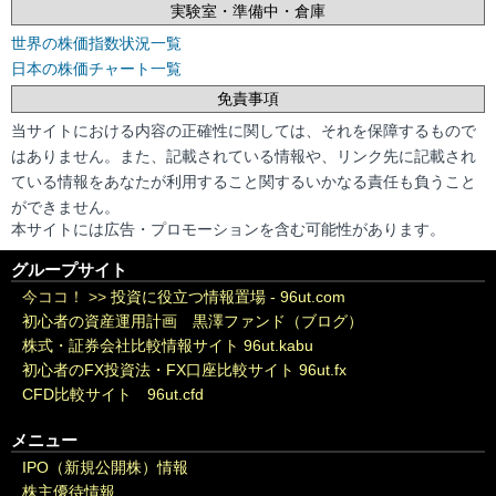
実験室・準備中・倉庫
世界の株価指数状況一覧
日本の株価チャート一覧
免責事項
当サイトにおける内容の正確性に関しては、それを保障するもので
はありません。また、記載されている情報や、リンク先に記載され
ている情報をあなたが利用すること関するいかなる責任も負うこと
ができません。
本サイトには広告・プロモーションを含む可能性があります。
グループサイト
今ココ！ >>
投資に役立つ情報置場 - 96ut.com
初心者の資産運用計画 黒澤ファンド（ブログ）
株式・証券会社比較情報サイト 96ut.kabu
初心者のFX投資法・FX口座比較サイト 96ut.fx
CFD比較サイト 96ut.cfd
メニュー
IPO（新規公開株）情報
株主優待情報