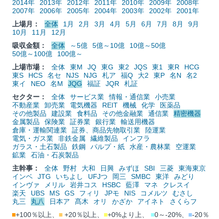
2014年
2013年
2012年
2011年
2010年
2009年
2008年
2007年
2006年
2005年
2004年
2003年
2002年
2001年
上場月：
全体
1月
2月
3月
4月
5月
6月
7月
8月
9月
10月
11月
12月
吸収金額：
全体
～5億
5億～10億
10億～50億
50億～100億
100億～
上場市場：
全体
東M
JQ
東G
東2
JQS
東1
東R
HCG
東S
HCS
名セ
NJS
NJG
札ア
福Q
大2
東P
名N
名2
東イ
NEO
名M
JQG
福証
JQR
札証
セクター：
全体
サービス業
情報・通信業
小売業
不動産業
卸売業
電気機器
REIT
機械
化学
医薬品
その他製品
建設業
食料品
その他金融業
通信業
精密機器
金属製品
保険業
証券業
銀行業
輸送用機器
倉庫・運輸関連業
証券、商品先物取引業
陸運業
電気・ガス業
非鉄金属
繊維製品
インフラ
ガラス・土石製品
鉄鋼
パルプ・紙
水産・農林業
空運業
鉱業
石油・石炭製品
主幹事：
全体
野村
大和
日興
みずほ
SBI
三菱
東海東京
インベ
JTG
いちよし
UFJつ
岡三
SMBC
東洋
みどり
インヴァ
メリル
岩井コス
HSBC
藍澤
マネ
クレスイ
楽天
UBS
MS
GS
フィリ
JPモ
NIS
コメルツ
むさし
丸三
丸八
日本ア
髙木
オリ
かざか
アイネト
さくらフ
■
+100％以上、
■
+20％以上、
■
+0%より上、
■
0～-20%、
■
-20％