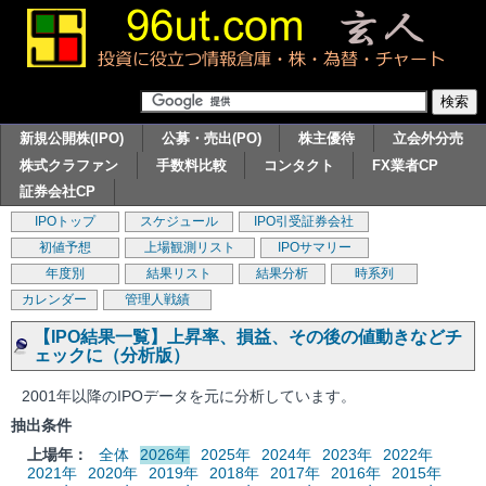
新規公開株(IPO)
公募・売出(PO)
株主優待
立会外分売
株式クラファン
手数料比較
コンタクト
FX業者CP
証券会社CP
IPOトップ
スケジュール
IPO引受証券会社
初値予想
上場観測リスト
IPOサマリー
年度別
結果リスト
結果分析
時系列
カレンダー
管理人戦績
【IPO結果一覧】上昇率、損益、その後の値動きなどチ
ェックに（分析版）
2001年以降のIPOデータを元に分析しています。
抽出条件
上場年：
全体
2026年
2025年
2024年
2023年
2022年
2021年
2020年
2019年
2018年
2017年
2016年
2015年