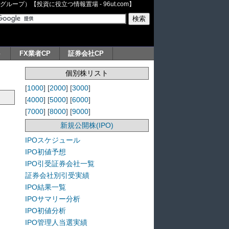
ープ）【投資に役立つ情報置場 - 96ut.com】
ト
FX業者CP
証券会社CP
個別株リスト
[
1000
] [
2000
] [
3000
]
[
4000
] [
5000
] [
6000
]
[
7000
] [
8000
] [
9000
]
新規公開株(IPO)
IPOスケジュール
IPO初値予想
IPO引受証券会社一覧
証券会社別引受実績
IPO結果一覧
IPOサマリー分析
IPO初値分析
IPO管理人当選実績