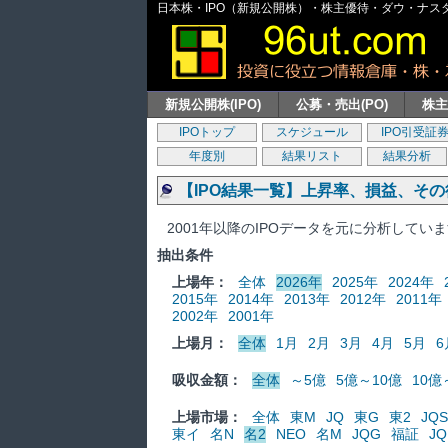
日本株・IPO（新規公開株）・株主優待・ダウ・ナスダッ
新規公開株(IPO)
公募・売出(PO)
株
IPOトップ
スケジュール
IPO引受証
年度別
結果リスト
結果分析
【IPO結果一覧】上昇率、損益、そ
2001年以降のIPOデータを元に分析してい
抽出条件
上場年：
全体
2026年
2025年
2024年
2015年
2014年
2013年
2012年
2011年
2002年
2001年
上場月：
全体
1月
2月
3月
4月
5月
6
吸収金額：
全体
～5億
5億～10億
10億
上場市場：
全体
東M
JQ
東G
東2
JQS
東イ
名N
名2
NEO
名M
JQG
福証
JQ