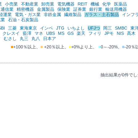
業
小売業
不動産業
卸売業
電気機器
REIT
機械
化学
医薬品
通信業
精密機器
金属製品
保険業
証券業
銀行業
輸送用機器
陸運業
電気・ガス業
非鉄金属
繊維製品
ガラス・土石製品
インフ
鉱業
石油・石炭製品
SBI
三菱
東海東京
インベ
JTG
いちよし
UFJつ
岡三
SMBC
東
クレスイ
藍澤
マネ
UBS
MS
GS
楽天
フィリ
JPモ
NIS
髙木
ツ
むさし
丸三
丸八
日本ア
■
+100％以上、
■
+20％以上、
■
+0%より上、
■
0～-20%、
■
-20％
抽出結果が0件でし