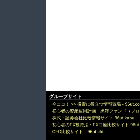
グループサイト
今ココ！ >>
投資に役立つ情報置場 - 96ut.c
初心者の資産運用計画 黒澤ファンド（ブロ
株式・証券会社比較情報サイト 96ut.kabu
初心者のFX投資法・FX口座比較サイト 96ut.
CFD比較サイト 96ut.cfd