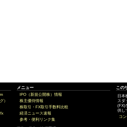
メニュー
この
om
IPO（新規公開株）情報
日本
グ）
株主優待情報
スダ
(F
株取引・FX取引手数料比較
供し
fx
経済ニュース速報
コン
参考・便利リンク集