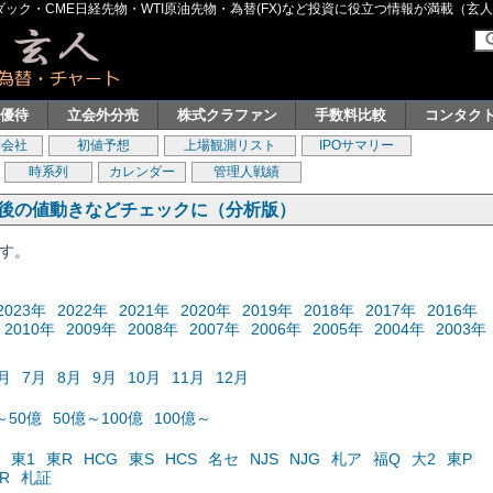
ク・CME日経先物・WTI原油先物・為替(FX)など投資に役立つ情報が満載（玄人グル
主優待
立会外分売
株式クラファン
手数料比較
コンタク
券会社
初値予想
上場観測リスト
IPOサマリー
時系列
カレンダー
管理人戦績
の後の値動きなどチェックに（分析版）
ます。
2023年
2022年
2021年
2020年
2019年
2018年
2017年
2016年
2010年
2009年
2008年
2007年
2006年
2005年
2004年
2003年
月
7月
8月
9月
10月
11月
12月
～50億
50億～100億
100億～
東1
東R
HCG
東S
HCS
名セ
NJS
NJG
札ア
福Q
大2
東P
R
札証