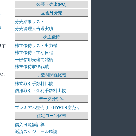
公募・売出(PO)
立会外分売
ラ
分売結果リスト
洋
分売管理人当選実績
株主優待
株主優待リスト出力機
以下
株主優待・主な日程
一般信用売建て銘柄
株主優待取得戦績
た。
手数料関係比較
株式取引手数料比較
信用取引・金利手数料比較
データ分析室
プレミアム空売り・HYPER空売り
住宅ローン比較
借入可能額計算
返済スケジュール確認