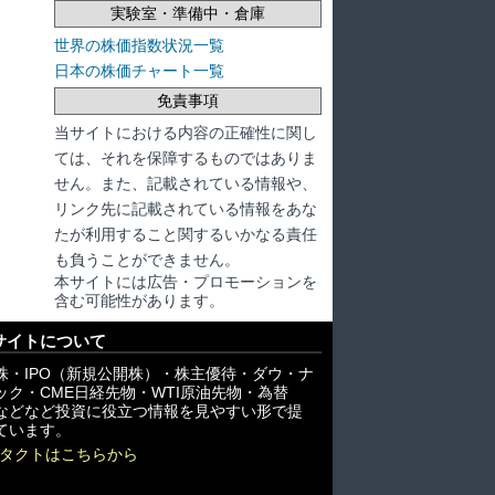
実験室・準備中・倉庫
世界の株価指数状況一覧
日本の株価チャート一覧
免責事項
当サイトにおける内容の正確性に関し
ては、それを保障するものではありま
せん。また、記載されている情報や、
リンク先に記載されている情報をあな
たが利用すること関するいかなる責任
も負うことができません。
本サイトには広告・プロモーションを
含む可能性があります。
サイトについて
株・IPO（新規公開株）・株主優待・ダウ・ナ
ック・CME日経先物・WTI原油先物・為替
X)などなど投資に役立つ情報を見やすい形で提
ています。
タクトはこちらから