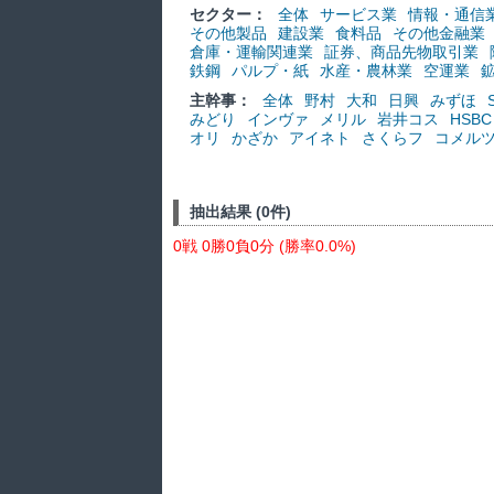
セクター：
全体
サービス業
情報・通信
その他製品
建設業
食料品
その他金融業
倉庫・運輸関連業
証券、商品先物取引業
鉄鋼
パルプ・紙
水産・農林業
空運業
主幹事：
全体
野村
大和
日興
みずほ
みどり
インヴァ
メリル
岩井コス
HSBC
オリ
かざか
アイネト
さくらフ
コメル
抽出結果 (0件)
0戦 0勝0負0分 (勝率0.0%)