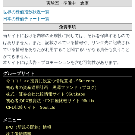
実験室・準備中・倉庫
世界の株価指数状況一覧
日本の株価チャート一覧
免責事項
当サイトにおける内容の正確性に関しては、それを保障するもので
はありません。また、記載されている情報や、リンク先に記載され
ている情報をあなたが利用すること関するいかなる責任も負うこと
ができません。
本サイトには広告・プロモーションを含む可能性があります。
グループサイト
今ココ！ >>
投資に役立つ情報置場 - 96ut.com
初心者の資産運用計画 黒澤ファンド（ブログ）
株式・証券会社比較情報サイト 96ut.kabu
初心者のFX投資法・FX口座比較サイト 96ut.fx
CFD比較サイト 96ut.cfd
メニュー
IPO（新規公開株）情報
株主優待情報