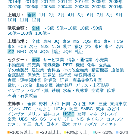
2014年
2013年
2012年
2011年
2010年
2009年
2008年
2007年
2006年
2005年
2004年
2003年
2002年
2001年
上場月：
全体
1月
2月
3月
4月
5月
6月
7月
8月
9月
10月
11月
12月
吸収金額：
全体
～5億
5億～10億
10億～50億
50億～100億
100億～
上場市場：
全体
東M
JQ
東G
東2
JQS
東1
東R
HCG
東S
HCS
名セ
NJS
NJG
札ア
福Q
大2
東P
東イ
名N
名2
NEO
名M
JQG
福証
JQR
札証
セクター：
全体
サービス業
情報・通信業
小売業
不動産業
卸売業
電気機器
REIT
機械
化学
医薬品
その他製品
建設業
食料品
その他金融業
精密機器
通信業
金属製品
保険業
証券業
銀行業
輸送用機器
倉庫・運輸関連業
陸運業
証券、商品先物取引業
電気・ガス業
非鉄金属
繊維製品
ガラス・土石製品
インフラ
パルプ・紙
鉄鋼
水産・農林業
空運業
鉱業
石油・石炭製品
主幹事：
全体
野村
大和
日興
みずほ
SBI
三菱
東海東京
インベ
JTG
いちよし
UFJつ
岡三
SMBC
東洋
みどり
インヴァ
メリル
岩井コス
HSBC
藍澤
マネ
クレスイ
楽天
UBS
MS
GS
フィリ
JPモ
NIS
さくらフ
コメルツ
むさし
丸三
丸八
日本ア
髙木
オリ
かざか
アイネト
■
+100％以上、
■
+20％以上、
■
+0%より上、
■
0～-20%、
■
-20％