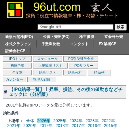
新規公開株(IPO)
公募・売出(PO)
株主優待
立会外分売
株式クラファン
手数料比較
コンタクト
FX業者CP
証券会社CP
IPOトップ
スケジュール
IPO引受証券会社
初値予想
上場観測リスト
IPOサマリー
年度別
結果リスト
結果分析
時系列
カレンダー
管理人戦績
【IPO結果一覧】上昇率、損益、その後の値動きなどチ
ェックに（分析版）
2001年以降のIPOデータを元に分析しています。
抽出条件
上場年：
全体
2026年
2025年
2024年
2023年
2022年
2021年
2020年
2019年
2018年
2017年
2016年
2015年