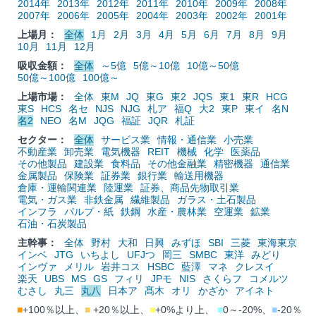
2014年
2013年
2012年
2011年
2010年
2009年
2008年
2007年
2006年
2005年
2004年
2003年
2002年
2001年
上場月：
全体
1月
2月
3月
4月
5月
6月
7月
8月
9月
10月
11月
12月
吸収金額：
全体
～5億
5億～10億
10億～50億
50億～100億
100億～
上場市場：
全体
東M
JQ
東G
東2
JQS
東1
東R
HCG
東S
HCS
名セ
NJS
NJG
札ア
福Q
大2
東P
東イ
名N
名2
NEO
名M
JQG
福証
JQR
札証
セクター：
全体
サービス業
情報・通信業
小売業
不動産業
卸売業
電気機器
REIT
機械
化学
医薬品
その他製品
建設業
食料品
その他金融業
精密機器
通信業
金属製品
保険業
証券業
銀行業
輸送用機器
倉庫・運輸関連業
陸運業
証券、商品先物取引業
電気・ガス業
非鉄金属
繊維製品
ガラス・土石製品
インフラ
パルプ・紙
鉄鋼
水産・農林業
空運業
鉱業
石油・石炭製品
主幹事：
全体
野村
大和
日興
みずほ
SBI
三菱
東海東京
インベ
JTG
いちよし
UFJつ
岡三
SMBC
東洋
みどり
インヴァ
メリル
岩井コス
HSBC
藍澤
マネ
クレスイ
楽天
UBS
MS
GS
フィリ
JPモ
NIS
さくらフ
コメルツ
むさし
丸三
丸八
日本ア
髙木
オリ
かざか
アイネト
■
+100％以上、
■
+20％以上、
■
+0%より上、
■
0～-20%、
■
-20％