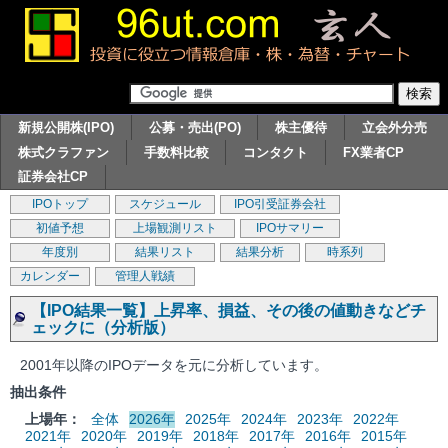
新規公開株(IPO)
公募・売出(PO)
株主優待
立会外分売
株式クラファン
手数料比較
コンタクト
FX業者CP
証券会社CP
IPOトップ
スケジュール
IPO引受証券会社
初値予想
上場観測リスト
IPOサマリー
年度別
結果リスト
結果分析
時系列
カレンダー
管理人戦績
【IPO結果一覧】上昇率、損益、その後の値動きなどチ
ェックに（分析版）
2001年以降のIPOデータを元に分析しています。
抽出条件
上場年：
全体
2026年
2025年
2024年
2023年
2022年
2021年
2020年
2019年
2018年
2017年
2016年
2015年