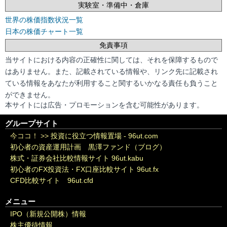
実験室・準備中・倉庫
世界の株価指数状況一覧
日本の株価チャート一覧
免責事項
当サイトにおける内容の正確性に関しては、それを保障するもので
はありません。また、記載されている情報や、リンク先に記載され
ている情報をあなたが利用すること関するいかなる責任も負うこと
ができません。
本サイトには広告・プロモーションを含む可能性があります。
グループサイト
今ココ！ >>
投資に役立つ情報置場 - 96ut.com
初心者の資産運用計画 黒澤ファンド（ブログ）
株式・証券会社比較情報サイト 96ut.kabu
初心者のFX投資法・FX口座比較サイト 96ut.fx
CFD比較サイト 96ut.cfd
メニュー
IPO（新規公開株）情報
株主優待情報