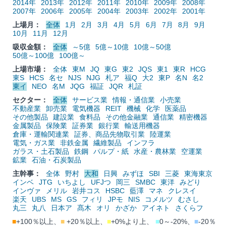
2014年
2013年
2012年
2011年
2010年
2009年
2008年
2007年
2006年
2005年
2004年
2003年
2002年
2001年
上場月：
全体
1月
2月
3月
4月
5月
6月
7月
8月
9月
10月
11月
12月
吸収金額：
全体
～5億
5億～10億
10億～50億
50億～100億
100億～
上場市場：
全体
東M
JQ
東G
東2
JQS
東1
東R
HCG
東S
HCS
名セ
NJS
NJG
札ア
福Q
大2
東P
名N
名2
東イ
NEO
名M
JQG
福証
JQR
札証
セクター：
全体
サービス業
情報・通信業
小売業
不動産業
卸売業
電気機器
REIT
機械
化学
医薬品
その他製品
建設業
食料品
その他金融業
通信業
精密機器
金属製品
保険業
証券業
銀行業
輸送用機器
倉庫・運輸関連業
証券、商品先物取引業
陸運業
電気・ガス業
非鉄金属
繊維製品
インフラ
ガラス・土石製品
鉄鋼
パルプ・紙
水産・農林業
空運業
鉱業
石油・石炭製品
主幹事：
全体
野村
大和
日興
みずほ
SBI
三菱
東海東京
インベ
JTG
いちよし
UFJつ
岡三
SMBC
東洋
みどり
インヴァ
メリル
岩井コス
HSBC
藍澤
マネ
クレスイ
楽天
UBS
MS
GS
フィリ
JPモ
NIS
コメルツ
むさし
丸三
丸八
日本ア
髙木
オリ
かざか
アイネト
さくらフ
■
+100％以上、
■
+20％以上、
■
+0%より上、
■
0～-20%、
■
-20％