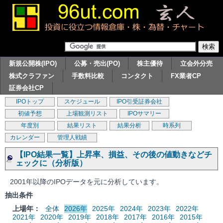
新規公開株(IPO)
公募・売出(PO)
株主優待
立会外分売
株式クラファン
手数料比較
コンタクト
FX業者CP
証券会社CP
IPOトップ
スケジュール
IPO引受証券会社
初値予想
上場観測リスト
IPOサマリー
年度別
結果リスト
結果分析
時系列
カレンダー
管理人戦績
【IPO結果一覧】上昇率、損益、その後の値動きなどチ
ェックに（分析版）
2001年以降のIPOデータを元に分析しています。
抽出条件
上場年：
全体
2026年
2025年
2024年
2023年
2022年
2021年
2020年
2019年
2018年
2017年
2016年
2015年