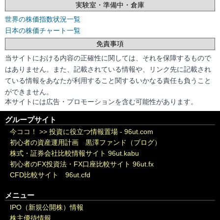
実験室・準備中・倉庫
世界の株価指数状況一覧
日本の株価チャート一覧
免責事項
当サイトにおける内容の正確性に関しては、それを保障するもので
はありません。また、記載されている情報や、リンク先に記載され
ている情報をあなたが利用すること関するいかなる責任も負うこと
ができません。
本サイトには広告・プロモーションを含む可能性があります。
グループサイト
今ココ！ >>
投資に役立つ情報置場 - 96ut.com
初心者の資産運用計画 黒澤ファンド（ブログ）
株式・証券会社比較情報サイト 96ut.kabu
初心者のFX投資法・FX口座比較サイト 96ut.fx
CFD比較サイト 96ut.cfd
メニュー
IPO（新規公開株）情報
株主優待情報