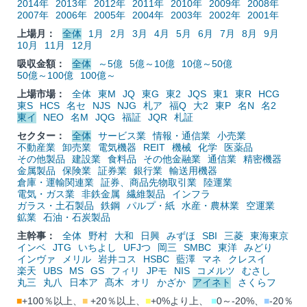
2014年
2013年
2012年
2011年
2010年
2009年
2008年
2007年
2006年
2005年
2004年
2003年
2002年
2001年
上場月：
全体
1月
2月
3月
4月
5月
6月
7月
8月
9月
10月
11月
12月
吸収金額：
全体
～5億
5億～10億
10億～50億
50億～100億
100億～
上場市場：
全体
東M
JQ
東G
東2
JQS
東1
東R
HCG
東S
HCS
名セ
NJS
NJG
札ア
福Q
大2
東P
名N
名2
東イ
NEO
名M
JQG
福証
JQR
札証
セクター：
全体
サービス業
情報・通信業
小売業
不動産業
卸売業
電気機器
REIT
機械
化学
医薬品
その他製品
建設業
食料品
その他金融業
通信業
精密機器
金属製品
保険業
証券業
銀行業
輸送用機器
倉庫・運輸関連業
証券、商品先物取引業
陸運業
電気・ガス業
非鉄金属
繊維製品
インフラ
ガラス・土石製品
鉄鋼
パルプ・紙
水産・農林業
空運業
鉱業
石油・石炭製品
主幹事：
全体
野村
大和
日興
みずほ
SBI
三菱
東海東京
インベ
JTG
いちよし
UFJつ
岡三
SMBC
東洋
みどり
インヴァ
メリル
岩井コス
HSBC
藍澤
マネ
クレスイ
楽天
UBS
MS
GS
フィリ
JPモ
NIS
コメルツ
むさし
丸三
丸八
日本ア
髙木
オリ
かざか
アイネト
さくらフ
■
+100％以上、
■
+20％以上、
■
+0%より上、
■
0～-20%、
■
-20％