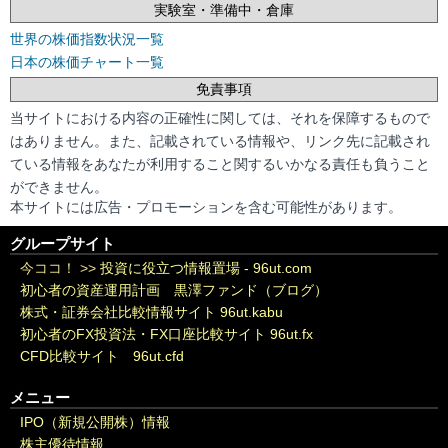
実験室・準備中・倉庫
世界の株価指数状況一覧
日本の株価チャート一覧
免責事項
当サイトにおける内容の正確性に関しては、それを保障するもので
はありません。また、記載されている情報や、リンク先に記載され
ている情報をあなたが利用すること関するいかなる責任も負うこと
ができません。
本サイトには広告・プロモーションを含む可能性があります。
グループサイト
今ココ！ >>
投資に役立つ情報置場 - 96ut.com
初心者の資産運用計画 黒澤ファンド（ブログ）
株式・証券会社比較情報サイト 96ut.kabu
初心者のFX投資法・FX口座比較サイト 96ut.fx
CFD比較サイト 96ut.cfd
メニュー
IPO（新規公開株）情報
株主優待情報