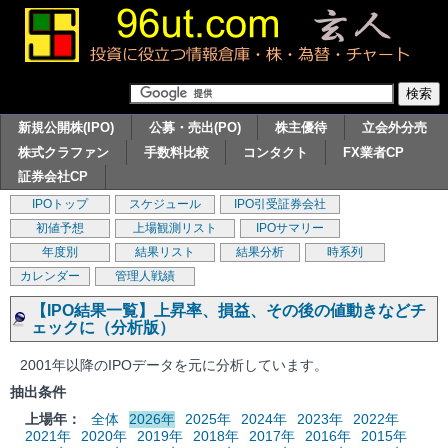
新規公開株(IPO)
公募・売出(PO)
株主優待
立会外分売
株式クラファン
手数料比較
コンタクト
FX業者CP
証券会社CP
IPOトップ
スケジュール
IPO引受証券会社
初値予想
上場観測リスト
IPOサマリー
年度別
結果リスト
結果分析
時系列
カレンダー
管理人戦績
【IPO結果一覧】上昇率、損益、その後の値動きなどチ
ェックに（分析版）
2001年以降のIPOデータを元に分析しています。
抽出条件
上場年：
全体
2026年
2025年
2024年
2023年
2022年
2021年
2020年
2019年
2018年
2017年
2016年
2015年