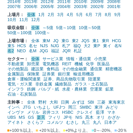
2014年
2013年
2012年
2011年
2010年
2009年
2008年
2007年
2006年
2005年
2004年
2003年
2002年
2001年
上場月：
全体
1月
2月
3月
4月
5月
6月
7月
8月
9月
10月
11月
12月
吸収金額：
全体
～5億
5億～10億
10億～50億
50億～100億
100億～
上場市場：
全体
東M
JQ
東G
東2
JQS
東1
東R
HCG
東S
HCS
名セ
NJS
NJG
札ア
福Q
大2
東P
東イ
名N
名2
NEO
名M
JQG
福証
JQR
札証
セクター：
全体
サービス業
情報・通信業
小売業
不動産業
卸売業
電気機器
REIT
機械
化学
医薬品
その他製品
建設業
食料品
その他金融業
通信業
精密機器
金属製品
保険業
証券業
銀行業
輸送用機器
倉庫・運輸関連業
証券、商品先物取引業
陸運業
電気・ガス業
非鉄金属
繊維製品
ガラス・土石製品
インフラ
鉄鋼
パルプ・紙
水産・農林業
空運業
鉱業
石油・石炭製品
主幹事：
全体
野村
大和
日興
みずほ
SBI
三菱
東海東京
インベ
JTG
いちよし
UFJつ
岡三
SMBC
東洋
みどり
インヴァ
メリル
岩井コス
HSBC
クレスイ
藍澤
マネ
UBS
MS
GS
楽天
フィリ
JPモ
NIS
髙木
オリ
かざか
アイネト
さくらフ
コメルツ
むさし
丸三
丸八
日本ア
■
+100％以上、
■
+20％以上、
■
+0%より上、
■
0～-20%、
■
-20％