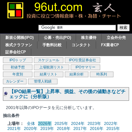
新規公開株(IPO)
公募・売出(PO)
株主優待
立会外分売
株式クラファン
手数料比較
コンタクト
FX業者CP
証券会社CP
IPOトップ
スケジュール
IPO引受証券会社
初値予想
上場観測リスト
IPOサマリー
年度別
結果リスト
結果分析
時系列
カレンダー
管理人戦績
【IPO結果一覧】上昇率、損益、その後の値動きなどチ
ェックに（分析版）
2001年以降のIPOデータを元に分析しています。
抽出条件
上場年：
全体
2026年
2025年
2024年
2023年
2022年
2021年
2020年
2019年
2018年
2017年
2016年
2015年