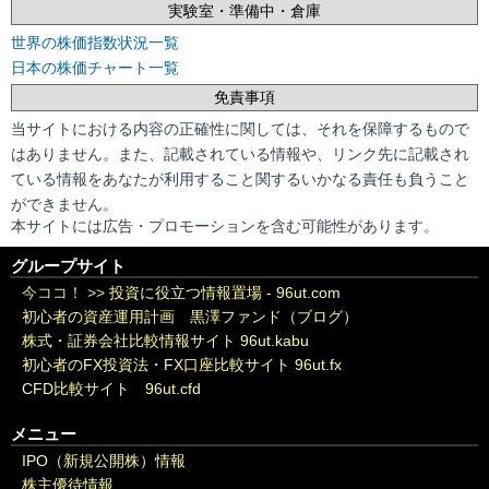
実験室・準備中・倉庫
世界の株価指数状況一覧
日本の株価チャート一覧
免責事項
当サイトにおける内容の正確性に関しては、それを保障するもので
はありません。また、記載されている情報や、リンク先に記載され
ている情報をあなたが利用すること関するいかなる責任も負うこと
ができません。
本サイトには広告・プロモーションを含む可能性があります。
グループサイト
今ココ！ >>
投資に役立つ情報置場 - 96ut.com
初心者の資産運用計画 黒澤ファンド（ブログ）
株式・証券会社比較情報サイト 96ut.kabu
初心者のFX投資法・FX口座比較サイト 96ut.fx
CFD比較サイト 96ut.cfd
メニュー
IPO（新規公開株）情報
株主優待情報