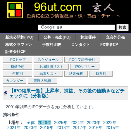
新規公開株(IPO)
公募・売出(PO)
株主優待
立会外分売
株式クラファン
手数料比較
コンタクト
FX業者CP
証券会社CP
IPOトップ
スケジュール
IPO引受証券会社
初値予想
上場観測リスト
IPOサマリー
年度別
結果リスト
結果分析
時系列
カレンダー
管理人戦績
【IPO結果一覧】上昇率、損益、その後の値動きなどチ
ェックに（分析版）
2001年以降のIPOデータを元に分析しています。
抽出条件
上場年：
全体
2026年
2025年
2024年
2023年
2022年
2021年
2020年
2019年
2018年
2017年
2016年
2015年