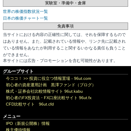
実験室・準備中・倉庫
世界の株価指数状況一覧
日本の株価チャート一覧
免責事項
当サイトにおける内容の正確性に関しては、それを保障するもので
はありません。また、記載されている情報や、リンク先に記載され
ている情報をあなたが利用すること関するいかなる責任も負うこと
ができません。
本サイトには広告・プロモーションを含む可能性があります。
グループサイト
今ココ！ >>
投資に役立つ情報置場 - 96ut.com
初心者の資産運用計画 黒澤ファンド（ブログ）
株式・証券会社比較情報サイト 96ut.kabu
初心者のFX投資法・FX口座比較サイト 96ut.fx
CFD比較サイト 96ut.cfd
メニュー
IPO（新規公開株）情報
株主優待情報