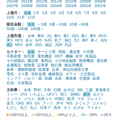
2014年
2013年
2012年
2011年
2010年
2009年
2008年
2007年
2006年
2005年
2004年
2003年
2002年
2001年
上場月：
全体
1月
2月
3月
4月
5月
6月
7月
8月
9月
10月
11月
12月
吸収金額：
全体
～5億
5億～10億
10億～50億
50億～100億
100億～
上場市場：
全体
東M
JQ
東G
東2
JQS
東1
東R
HCG
東S
HCS
名セ
NJS
NJG
札ア
福Q
大2
東P
東イ
名N
名2
NEO
名M
JQG
福証
JQR
札証
セクター：
全体
サービス業
情報・通信業
小売業
不動産業
卸売業
電気機器
REIT
機械
化学
医薬品
その他製品
建設業
食料品
その他金融業
精密機器
通信業
金属製品
保険業
証券業
銀行業
輸送用機器
倉庫・運輸関連業
陸運業
証券、商品先物取引業
電気・ガス業
非鉄金属
繊維製品
ガラス・土石製品
インフラ
パルプ・紙
鉄鋼
水産・農林業
空運業
鉱業
石油・石炭製品
主幹事：
全体
野村
大和
日興
みずほ
SBI
三菱
東海東京
インベ
JTG
いちよし
UFJつ
岡三
SMBC
東洋
みどり
インヴァ
メリル
岩井コス
HSBC
藍澤
マネ
クレスイ
楽天
UBS
MS
GS
フィリ
JPモ
NIS
さくらフ
コメルツ
むさし
丸三
丸八
日本ア
髙木
オリ
かざか
アイネト
■
+100％以上、
■
+20％以上、
■
+0%より上、
■
0～-20%、
■
-20％