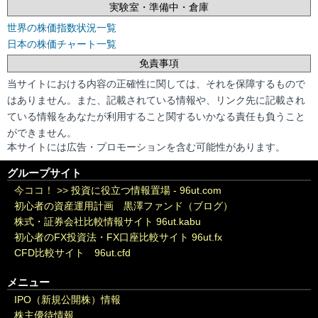
実験室・準備中・倉庫
世界の株価指数状況一覧
日本の株価チャート一覧
免責事項
当サイトにおける内容の正確性に関しては、それを保障するもので
はありません。また、記載されている情報や、リンク先に記載され
ている情報をあなたが利用すること関するいかなる責任も負うこと
ができません。
本サイトには広告・プロモーションを含む可能性があります。
グループサイト
今ココ！ >>
投資に役立つ情報置場 - 96ut.com
初心者の資産運用計画 黒澤ファンド（ブログ）
株式・証券会社比較情報サイト 96ut.kabu
初心者のFX投資法・FX口座比較サイト 96ut.fx
CFD比較サイト 96ut.cfd
メニュー
IPO（新規公開株）情報
株主優待情報