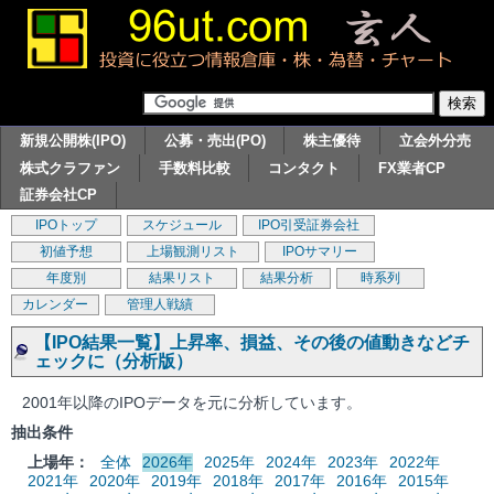
新規公開株(IPO)
公募・売出(PO)
株主優待
立会外分売
株式クラファン
手数料比較
コンタクト
FX業者CP
証券会社CP
IPOトップ
スケジュール
IPO引受証券会社
初値予想
上場観測リスト
IPOサマリー
年度別
結果リスト
結果分析
時系列
カレンダー
管理人戦績
【IPO結果一覧】上昇率、損益、その後の値動きなどチ
ェックに（分析版）
2001年以降のIPOデータを元に分析しています。
抽出条件
上場年：
全体
2026年
2025年
2024年
2023年
2022年
2021年
2020年
2019年
2018年
2017年
2016年
2015年