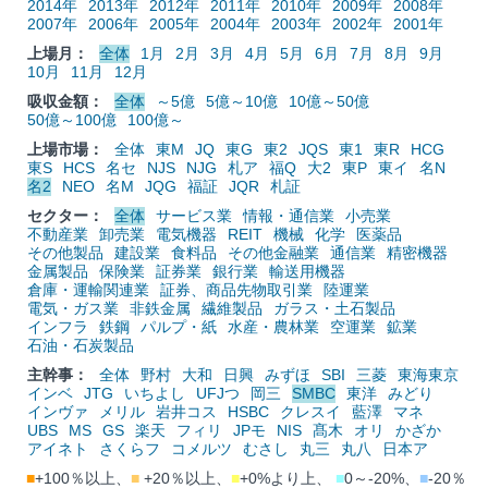
2014年
2013年
2012年
2011年
2010年
2009年
2008年
2007年
2006年
2005年
2004年
2003年
2002年
2001年
上場月：
全体
1月
2月
3月
4月
5月
6月
7月
8月
9月
10月
11月
12月
吸収金額：
全体
～5億
5億～10億
10億～50億
50億～100億
100億～
上場市場：
全体
東M
JQ
東G
東2
JQS
東1
東R
HCG
東S
HCS
名セ
NJS
NJG
札ア
福Q
大2
東P
東イ
名N
名2
NEO
名M
JQG
福証
JQR
札証
セクター：
全体
サービス業
情報・通信業
小売業
不動産業
卸売業
電気機器
REIT
機械
化学
医薬品
その他製品
建設業
食料品
その他金融業
通信業
精密機器
金属製品
保険業
証券業
銀行業
輸送用機器
倉庫・運輸関連業
証券、商品先物取引業
陸運業
電気・ガス業
非鉄金属
繊維製品
ガラス・土石製品
インフラ
鉄鋼
パルプ・紙
水産・農林業
空運業
鉱業
石油・石炭製品
主幹事：
全体
野村
大和
日興
みずほ
SBI
三菱
東海東京
インベ
JTG
いちよし
UFJつ
岡三
SMBC
東洋
みどり
インヴァ
メリル
岩井コス
HSBC
クレスイ
藍澤
マネ
UBS
MS
GS
楽天
フィリ
JPモ
NIS
髙木
オリ
かざか
アイネト
さくらフ
コメルツ
むさし
丸三
丸八
日本ア
■
+100％以上、
■
+20％以上、
■
+0%より上、
■
0～-20%、
■
-20％