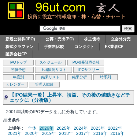
新規公開株(IPO)
公募・売出(PO)
株主優待
立会外分売
株式クラファン
手数料比較
コンタクト
FX業者CP
証券会社CP
IPOトップ
スケジュール
IPO引受証券会社
初値予想
上場観測リスト
IPOサマリー
年度別
結果リスト
結果分析
時系列
カレンダー
管理人戦績
【IPO結果一覧】上昇率、損益、その後の値動きなどチ
ェックに（分析版）
2001年以降のIPOデータを元に分析しています。
抽出条件
上場年：
全体
2026年
2025年
2024年
2023年
2022年
2021年
2020年
2019年
2018年
2017年
2016年
2015年