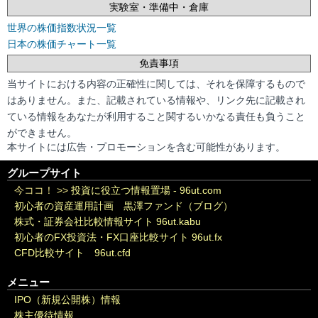
実験室・準備中・倉庫
世界の株価指数状況一覧
日本の株価チャート一覧
免責事項
当サイトにおける内容の正確性に関しては、それを保障するもので
はありません。また、記載されている情報や、リンク先に記載され
ている情報をあなたが利用すること関するいかなる責任も負うこと
ができません。
本サイトには広告・プロモーションを含む可能性があります。
グループサイト
今ココ！ >>
投資に役立つ情報置場 - 96ut.com
初心者の資産運用計画 黒澤ファンド（ブログ）
株式・証券会社比較情報サイト 96ut.kabu
初心者のFX投資法・FX口座比較サイト 96ut.fx
CFD比較サイト 96ut.cfd
メニュー
IPO（新規公開株）情報
株主優待情報