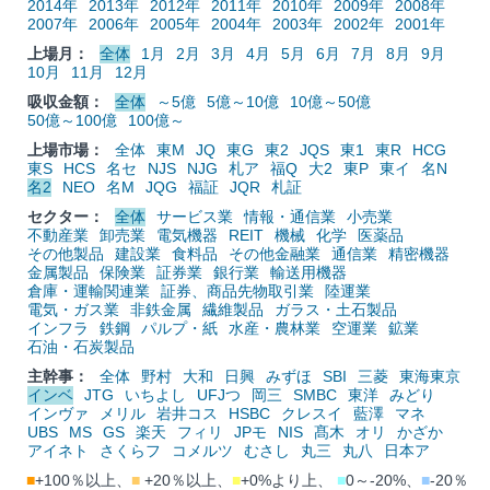
2014年
2013年
2012年
2011年
2010年
2009年
2008年
2007年
2006年
2005年
2004年
2003年
2002年
2001年
上場月：
全体
1月
2月
3月
4月
5月
6月
7月
8月
9月
10月
11月
12月
吸収金額：
全体
～5億
5億～10億
10億～50億
50億～100億
100億～
上場市場：
全体
東M
JQ
東G
東2
JQS
東1
東R
HCG
東S
HCS
名セ
NJS
NJG
札ア
福Q
大2
東P
東イ
名N
名2
NEO
名M
JQG
福証
JQR
札証
セクター：
全体
サービス業
情報・通信業
小売業
不動産業
卸売業
電気機器
REIT
機械
化学
医薬品
その他製品
建設業
食料品
その他金融業
通信業
精密機器
金属製品
保険業
証券業
銀行業
輸送用機器
倉庫・運輸関連業
証券、商品先物取引業
陸運業
電気・ガス業
非鉄金属
繊維製品
ガラス・土石製品
インフラ
鉄鋼
パルプ・紙
水産・農林業
空運業
鉱業
石油・石炭製品
主幹事：
全体
野村
大和
日興
みずほ
SBI
三菱
東海東京
インベ
JTG
いちよし
UFJつ
岡三
SMBC
東洋
みどり
インヴァ
メリル
岩井コス
HSBC
クレスイ
藍澤
マネ
UBS
MS
GS
楽天
フィリ
JPモ
NIS
髙木
オリ
かざか
アイネト
さくらフ
コメルツ
むさし
丸三
丸八
日本ア
■
+100％以上、
■
+20％以上、
■
+0%より上、
■
0～-20%、
■
-20％