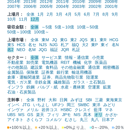
2014年
2013年
2012年
2011年
2010年
2009年
2008年
2007年
2006年
2005年
2004年
2003年
2002年
2001年
上場月：
全体
1月
2月
3月
4月
5月
6月
7月
8月
9月
10月
11月
12月
吸収金額：
全体
～5億
5億～10億
10億～50億
50億～100億
100億～
上場市場：
全体
東M
JQ
東G
東2
JQS
東1
東R
HCG
東S
HCS
名セ
NJS
NJG
札ア
福Q
大2
東P
東イ
名N
名2
NEO
名M
JQG
福証
JQR
札証
セクター：
全体
サービス業
情報・通信業
小売業
不動産業
卸売業
電気機器
REIT
機械
化学
医薬品
その他製品
建設業
食料品
その他金融業
通信業
精密機器
金属製品
保険業
証券業
銀行業
輸送用機器
倉庫・運輸関連業
証券、商品先物取引業
陸運業
電気・ガス業
非鉄金属
繊維製品
ガラス・土石製品
インフラ
鉄鋼
パルプ・紙
水産・農林業
空運業
鉱業
石油・石炭製品
主幹事：
全体
野村
大和
日興
みずほ
SBI
三菱
東海東京
インベ
JTG
いちよし
UFJつ
岡三
SMBC
東洋
みどり
インヴァ
メリル
岩井コス
HSBC
クレスイ
藍澤
マネ
UBS
MS
GS
楽天
フィリ
JPモ
NIS
髙木
オリ
かざか
アイネト
さくらフ
コメルツ
むさし
丸三
丸八
日本ア
■
+100％以上、
■
+20％以上、
■
+0%より上、
■
0～-20%、
■
-20％