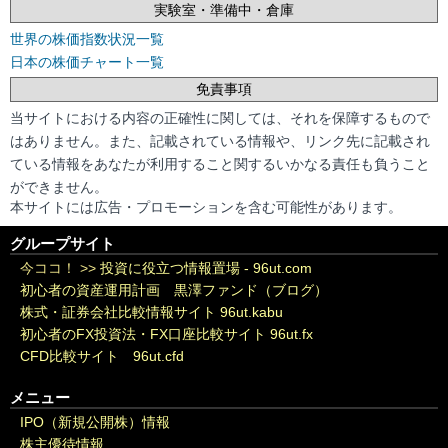
実験室・準備中・倉庫
世界の株価指数状況一覧
日本の株価チャート一覧
免責事項
当サイトにおける内容の正確性に関しては、それを保障するもので
はありません。また、記載されている情報や、リンク先に記載され
ている情報をあなたが利用すること関するいかなる責任も負うこと
ができません。
本サイトには広告・プロモーションを含む可能性があります。
グループサイト
今ココ！ >>
投資に役立つ情報置場 - 96ut.com
初心者の資産運用計画 黒澤ファンド（ブログ）
株式・証券会社比較情報サイト 96ut.kabu
初心者のFX投資法・FX口座比較サイト 96ut.fx
CFD比較サイト 96ut.cfd
メニュー
IPO（新規公開株）情報
株主優待情報