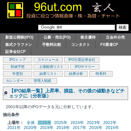
新規公開株(IPO)
公募・売出(PO)
株主優待
立会外分売
株式クラファン
手数料比較
コンタクト
FX業者CP
証券会社CP
IPOトップ
スケジュール
IPO引受証券会社
初値予想
上場観測リスト
IPOサマリー
年度別
結果リスト
結果分析
時系列
カレンダー
管理人戦績
【IPO結果一覧】上昇率、損益、その後の値動きなどチ
ェックに（分析版）
2001年以降のIPOデータを元に分析しています。
抽出条件
上場年：
全体
2026年
2025年
2024年
2023年
2022年
2021年
2020年
2019年
2018年
2017年
2016年
2015年