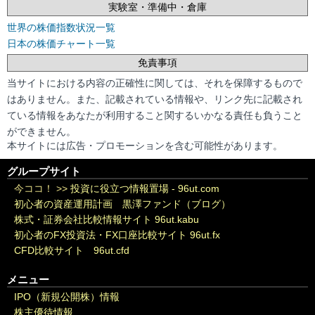
実験室・準備中・倉庫
世界の株価指数状況一覧
日本の株価チャート一覧
免責事項
当サイトにおける内容の正確性に関しては、それを保障するもので
はありません。また、記載されている情報や、リンク先に記載され
ている情報をあなたが利用すること関するいかなる責任も負うこと
ができません。
本サイトには広告・プロモーションを含む可能性があります。
グループサイト
今ココ！ >>
投資に役立つ情報置場 - 96ut.com
初心者の資産運用計画 黒澤ファンド（ブログ）
株式・証券会社比較情報サイト 96ut.kabu
初心者のFX投資法・FX口座比較サイト 96ut.fx
CFD比較サイト 96ut.cfd
メニュー
IPO（新規公開株）情報
株主優待情報