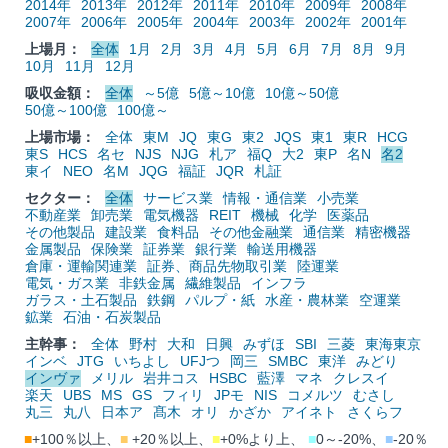
2014年
2013年
2012年
2011年
2010年
2009年
2008年
2007年
2006年
2005年
2004年
2003年
2002年
2001年
上場月：
全体
1月
2月
3月
4月
5月
6月
7月
8月
9月
10月
11月
12月
吸収金額：
全体
～5億
5億～10億
10億～50億
50億～100億
100億～
上場市場：
全体
東M
JQ
東G
東2
JQS
東1
東R
HCG
東S
HCS
名セ
NJS
NJG
札ア
福Q
大2
東P
名N
名2
東イ
NEO
名M
JQG
福証
JQR
札証
セクター：
全体
サービス業
情報・通信業
小売業
不動産業
卸売業
電気機器
REIT
機械
化学
医薬品
その他製品
建設業
食料品
その他金融業
通信業
精密機器
金属製品
保険業
証券業
銀行業
輸送用機器
倉庫・運輸関連業
証券、商品先物取引業
陸運業
電気・ガス業
非鉄金属
繊維製品
インフラ
ガラス・土石製品
鉄鋼
パルプ・紙
水産・農林業
空運業
鉱業
石油・石炭製品
主幹事：
全体
野村
大和
日興
みずほ
SBI
三菱
東海東京
インベ
JTG
いちよし
UFJつ
岡三
SMBC
東洋
みどり
インヴァ
メリル
岩井コス
HSBC
藍澤
マネ
クレスイ
楽天
UBS
MS
GS
フィリ
JPモ
NIS
コメルツ
むさし
丸三
丸八
日本ア
髙木
オリ
かざか
アイネト
さくらフ
■
+100％以上、
■
+20％以上、
■
+0%より上、
■
0～-20%、
■
-20％