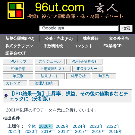
新規公開株(IPO)
公募・売出(PO)
株主優待
立会外分売
株式クラファン
手数料比較
コンタクト
FX業者CP
証券会社CP
IPOトップ
スケジュール
IPO引受証券会社
初値予想
上場観測リスト
IPOサマリー
年度別
結果リスト
結果分析
時系列
カレンダー
管理人戦績
【IPO結果一覧】上昇率、損益、その後の値動きなどチ
ェックに（分析版）
2001年以降のIPOデータを元に分析しています。
抽出条件
上場年：
全体
2026年
2025年
2024年
2023年
2022年
2021年
2020年
2019年
2018年
2017年
2016年
2015年