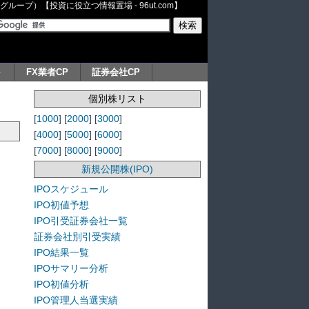
ープ）【投資に役立つ情報置場 - 96ut.com】
ト
FX業者CP
証券会社CP
個別株リスト
[
1000
] [
2000
] [
3000
]
[
4000
] [
5000
] [
6000
]
[
7000
] [
8000
] [
9000
]
新規公開株(IPO)
IPOスケジュール
IPO初値予想
IPO引受証券会社一覧
証券会社別引受実績
IPO結果一覧
IPOサマリー分析
IPO初値分析
IPO管理人当選実績