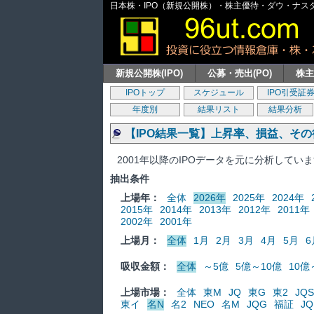
日本株・IPO（新規公開株）・株主優待・ダウ・ナスダッ
新規公開株(IPO)
公募・売出(PO)
株
IPOトップ
スケジュール
IPO引受証
年度別
結果リスト
結果分析
【IPO結果一覧】上昇率、損益、そ
2001年以降のIPOデータを元に分析してい
抽出条件
上場年：
全体
2026年
2025年
2024年
2015年
2014年
2013年
2012年
2011年
2002年
2001年
上場月：
全体
1月
2月
3月
4月
5月
6
吸収金額：
全体
～5億
5億～10億
10億
上場市場：
全体
東M
JQ
東G
東2
JQS
東イ
名N
名2
NEO
名M
JQG
福証
JQ