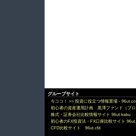
グループサイト
今ココ！ >>
投資に役立つ情報置場 - 96ut.c
初心者の資産運用計画 黒澤ファンド（ブロ
株式・証券会社比較情報サイト 96ut.kabu
初心者のFX投資法・FX口座比較サイト 96ut.
CFD比較サイト 96ut.cfd