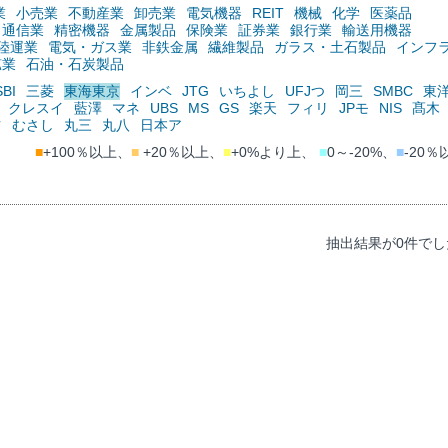
業
小売業
不動産業
卸売業
電気機器
REIT
機械
化学
医薬品
通信業
精密機器
金属製品
保険業
証券業
銀行業
輸送用機器
陸運業
電気・ガス業
非鉄金属
繊維製品
ガラス・土石製品
インフ
鉱業
石油・石炭製品
SBI
三菱
東海東京
インベ
JTG
いちよし
UFJつ
岡三
SMBC
東
クレスイ
藍澤
マネ
UBS
MS
GS
楽天
フィリ
JPモ
NIS
髙木
ツ
むさし
丸三
丸八
日本ア
■
+100％以上、
■
+20％以上、
■
+0%より上、
■
0～-20%、
■
-20％
抽出結果が0件でし