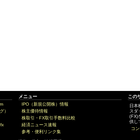
メニュー
この
om
IPO（新規公開株）情報
日本
グ）
株主優待情報
スダ
(F
株取引・FX取引手数料比較
供し
fx
経済ニュース速報
コン
参考・便利リンク集