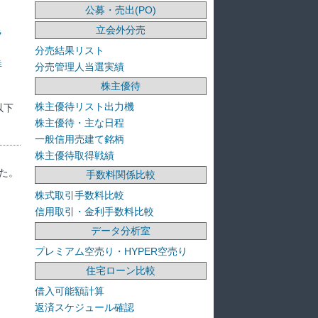
公募・売出(PO)
立会外分売
ラ
分売結果リスト
洋
分売管理人当選実績
株主優待
株主優待リスト出力機
以下
株主優待・主な日程
一般信用売建て銘柄
株主優待取得戦績
た。
手数料関係比較
株式取引手数料比較
信用取引・金利手数料比較
データ分析室
プレミアム空売り・HYPER空売り
住宅ローン比較
借入可能額計算
返済スケジュール確認