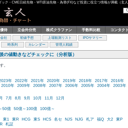
ク・CME日経先物・WTI原油先物・為替(FX)など投資に役立つ情報が満載（玄人グル
主優待
立会外分売
株式クラファン
手数料比較
コンタク
券会社
初値予想
上場観測リスト
IPOサマリー
時系列
カレンダー
管理人戦績
の後の値動きなどチェックに（分析版）
ます。
2023年
2022年
2021年
2020年
2019年
2018年
2017年
2016年
2010年
2009年
2008年
2007年
2006年
2005年
2004年
2003年
月
7月
8月
9月
10月
11月
12月
～50億
50億～100億
100億～
東1
東R
HCG
東S
HCS
名セ
NJS
NJG
札ア
福Q
大2
東P
R
札証