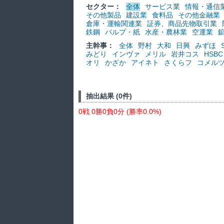
セクター：
全体
サービス業
情報・通信
その他製品
建設業
食料品
その他金融業
倉庫・運輸関連業
証券、商品先物取引業
鉄鋼
パルプ・紙
水産・農林業
空運業
主幹事：
全体
野村
大和
日興
みずほ
みどり
インヴァ
メリル
岩井コス
HSBC
オリ
かざか
アイネト
さくらフ
コメル
抽出結果 (0件)
0戦 0勝0負0分 (勝率0.0%)