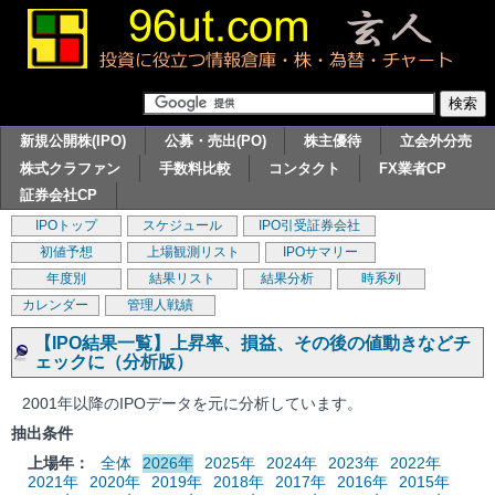
新規公開株(IPO)
公募・売出(PO)
株主優待
立会外分売
株式クラファン
手数料比較
コンタクト
FX業者CP
証券会社CP
IPOトップ
スケジュール
IPO引受証券会社
初値予想
上場観測リスト
IPOサマリー
年度別
結果リスト
結果分析
時系列
カレンダー
管理人戦績
【IPO結果一覧】上昇率、損益、その後の値動きなどチ
ェックに（分析版）
2001年以降のIPOデータを元に分析しています。
抽出条件
上場年：
全体
2026年
2025年
2024年
2023年
2022年
2021年
2020年
2019年
2018年
2017年
2016年
2015年