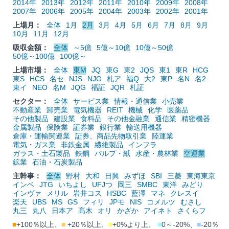
2014年
2013年
2012年
2011年
2010年
2009年
2008年
2007年
2006年
2005年
2004年
2003年
2002年
2001年
上場月：
全体
1月
2月
3月
4月
5月
6月
7月
8月
9月
10月
11月
12月
吸収金額：
全体
～5億
5億～10億
10億～50億
50億～100億
100億～
上場市場：
全体
東M
JQ
東G
東2
JQS
東1
東R
HCG
東S
HCS
名セ
NJS
NJG
札ア
福Q
大2
東P
名N
名2
東イ
NEO
名M
JQG
福証
JQR
札証
セクター：
全体
サービス業
情報・通信業
小売業
不動産業
卸売業
電気機器
REIT
機械
化学
医薬品
その他製品
建設業
食料品
その他金融業
通信業
精密機器
金属製品
保険業
証券業
銀行業
輸送用機器
倉庫・運輸関連業
証券、商品先物取引業
陸運業
電気・ガス業
非鉄金属
繊維製品
インフラ
ガラス・土石製品
鉄鋼
パルプ・紙
水産・農林業
空運業
鉱業
石油・石炭製品
主幹事：
全体
野村
大和
日興
みずほ
SBI
三菱
東海東京
インベ
JTG
いちよし
UFJつ
岡三
SMBC
東洋
みどり
インヴァ
メリル
岩井コス
HSBC
藍澤
マネ
クレスイ
楽天
UBS
MS
GS
フィリ
JPモ
NIS
コメルツ
むさし
丸三
丸八
日本ア
髙木
オリ
かざか
アイネト
さくらフ
■
+100％以上、
■
+20％以上、
■
+0%より上、
■
0～-20%、
■
-20％