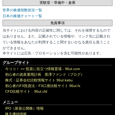
実験室・準備中・倉庫
世界の株価指数状況一覧
日本の株価チャート一覧
免責事項
当サイトにおける内容の正確性に関しては、それを保障するもので
はありません。また、記載されている情報や、リンク先に記載され
ている情報をあなたが利用すること関するいかなる責任も負うこと
ができません。
本サイトには広告・プロモーションを含む可能性があります。
グループサイト
今ココ！ >>
投資に役立つ情報置場 - 96ut.com
初心者の資産運用計画 黒澤ファンド（ブログ）
株式・証券会社比較情報サイト 96ut.kabu
初心者のFX投資法・FX口座比較サイト 96ut.fx
CFD比較サイト 96ut.cfd
メニュー
IPO（新規公開株）情報
株主優待情報