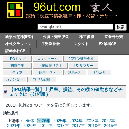
新規公開株(IPO)
公募・売出(PO)
株主優待
立会外分売
株式クラファン
手数料比較
コンタクト
FX業者CP
証券会社CP
IPOトップ
スケジュール
IPO引受証券会社
初値予想
上場観測リスト
IPOサマリー
年度別
結果リスト
結果分析
時系列
カレンダー
管理人戦績
【IPO結果一覧】上昇率、損益、その後の値動きなどチ
ェックに（分析版）
2001年以降のIPOデータを元に分析しています。
抽出条件
上場年：
全体
2026年
2025年
2024年
2023年
2022年
2021年
2020年
2019年
2018年
2017年
2016年
2015年