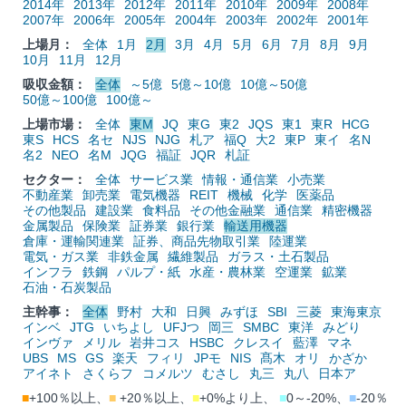
2014年
2013年
2012年
2011年
2010年
2009年
2008年
2007年
2006年
2005年
2004年
2003年
2002年
2001年
上場月：
全体
1月
2月
3月
4月
5月
6月
7月
8月
9月
10月
11月
12月
吸収金額：
全体
～5億
5億～10億
10億～50億
50億～100億
100億～
上場市場：
全体
東M
JQ
東G
東2
JQS
東1
東R
HCG
東S
HCS
名セ
NJS
NJG
札ア
福Q
大2
東P
東イ
名N
名2
NEO
名M
JQG
福証
JQR
札証
セクター：
全体
サービス業
情報・通信業
小売業
不動産業
卸売業
電気機器
REIT
機械
化学
医薬品
その他製品
建設業
食料品
その他金融業
通信業
精密機器
金属製品
保険業
証券業
銀行業
輸送用機器
倉庫・運輸関連業
証券、商品先物取引業
陸運業
電気・ガス業
非鉄金属
繊維製品
ガラス・土石製品
インフラ
鉄鋼
パルプ・紙
水産・農林業
空運業
鉱業
石油・石炭製品
主幹事：
全体
野村
大和
日興
みずほ
SBI
三菱
東海東京
インベ
JTG
いちよし
UFJつ
岡三
SMBC
東洋
みどり
インヴァ
メリル
岩井コス
HSBC
クレスイ
藍澤
マネ
UBS
MS
GS
楽天
フィリ
JPモ
NIS
髙木
オリ
かざか
アイネト
さくらフ
コメルツ
むさし
丸三
丸八
日本ア
■
+100％以上、
■
+20％以上、
■
+0%より上、
■
0～-20%、
■
-20％