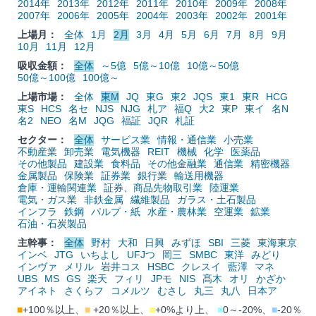
2014年
2013年
2012年
2011年
2010年
2009年
2008年
2007年
2006年
2005年
2004年
2003年
2002年
2001年
上場月：
全体
1月
2月
3月
4月
5月
6月
7月
8月
9月
10月
11月
12月
吸収金額：
全体
～5億
5億～10億
10億～50億
50億～100億
100億～
上場市場：
全体
東M
JQ
東G
東2
JQS
東1
東R
HCG
東S
HCS
名セ
NJS
NJG
札ア
福Q
大2
東P
東イ
名N
名2
NEO
名M
JQG
福証
JQR
札証
セクター：
全体
サービス業
情報・通信業
小売業
不動産業
卸売業
電気機器
REIT
機械
化学
医薬品
その他製品
建設業
食料品
その他金融業
通信業
精密機器
金属製品
保険業
証券業
銀行業
輸送用機器
倉庫・運輸関連業
証券、商品先物取引業
陸運業
電気・ガス業
非鉄金属
繊維製品
ガラス・土石製品
インフラ
鉄鋼
パルプ・紙
水産・農林業
空運業
鉱業
石油・石炭製品
主幹事：
全体
野村
大和
日興
みずほ
SBI
三菱
東海東京
インベ
JTG
いちよし
UFJつ
岡三
SMBC
東洋
みどり
インヴァ
メリル
岩井コス
HSBC
クレスイ
藍澤
マネ
UBS
MS
GS
楽天
フィリ
JPモ
NIS
髙木
オリ
かざか
アイネト
さくらフ
コメルツ
むさし
丸三
丸八
日本ア
■
+100％以上、
■
+20％以上、
■
+0%より上、
■
0～-20%、
■
-20％