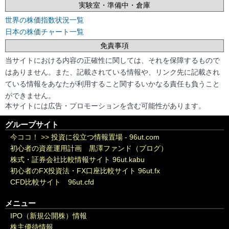
実験室・準備中・倉庫
世界の株価指数状況一覧
日本の株価チャート一覧
免責事項
当サイトにおける内容の正確性に関しては、それを保障するもので
はありません。また、記載されている情報や、リンク先に記載され
ている情報をあなたが利用すること関するいかなる責任も負うこと
ができません。
本サイトには広告・プロモーションを含む可能性があります。
グループサイト
今ココ！ >>
投資に役立つ情報置場 - 96ut.com
初心者の資産運用計画 黒澤ファンド（ブログ）
株式・証券会社比較情報サイト 96ut.kabu
初心者のFX投資法・FX口座比較サイト 96ut.fx
CFD比較サイト 96ut.cfd
メニュー
IPO（新規公開株）情報
株主優待情報