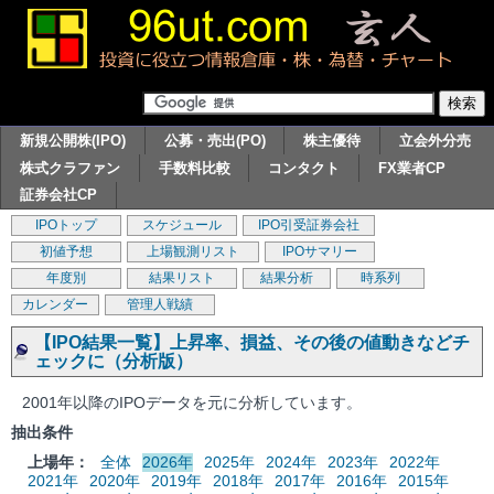
新規公開株(IPO)
公募・売出(PO)
株主優待
立会外分売
株式クラファン
手数料比較
コンタクト
FX業者CP
証券会社CP
IPOトップ
スケジュール
IPO引受証券会社
初値予想
上場観測リスト
IPOサマリー
年度別
結果リスト
結果分析
時系列
カレンダー
管理人戦績
【IPO結果一覧】上昇率、損益、その後の値動きなどチ
ェックに（分析版）
2001年以降のIPOデータを元に分析しています。
抽出条件
上場年：
全体
2026年
2025年
2024年
2023年
2022年
2021年
2020年
2019年
2018年
2017年
2016年
2015年