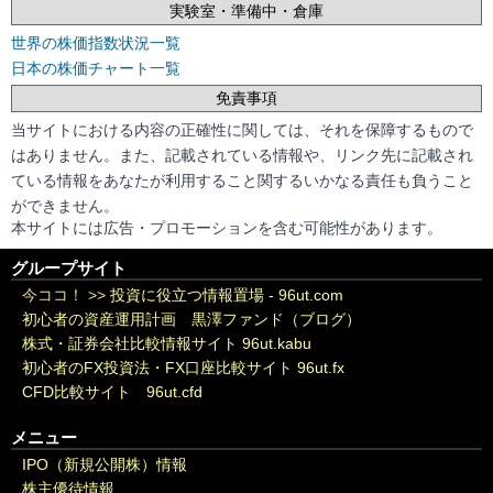
実験室・準備中・倉庫
世界の株価指数状況一覧
日本の株価チャート一覧
免責事項
当サイトにおける内容の正確性に関しては、それを保障するもので
はありません。また、記載されている情報や、リンク先に記載され
ている情報をあなたが利用すること関するいかなる責任も負うこと
ができません。
本サイトには広告・プロモーションを含む可能性があります。
グループサイト
今ココ！ >>
投資に役立つ情報置場 - 96ut.com
初心者の資産運用計画 黒澤ファンド（ブログ）
株式・証券会社比較情報サイト 96ut.kabu
初心者のFX投資法・FX口座比較サイト 96ut.fx
CFD比較サイト 96ut.cfd
メニュー
IPO（新規公開株）情報
株主優待情報