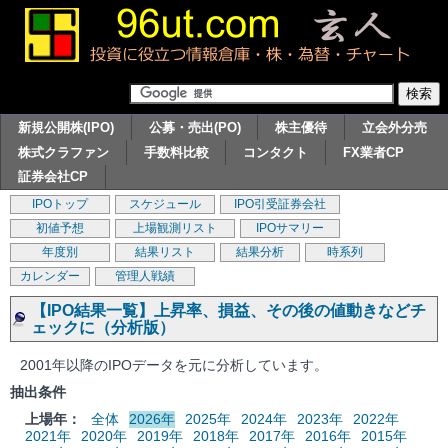
新規公開株(IPO)
公募・売出(PO)
株主優待
立会外分売
株式クラファン
手数料比較
コンタクト
FX業者CP
証券会社CP
IPOトップ
スケジュール
IPO引受証券会社
初値予想
上場観測リスト
IPOサマリー
年度別
結果リスト
結果分析
時系列
カレンダー
管理人戦績
【IPO結果一覧】上昇率、損益、その後の値動きなどチ
ェックに（分析版）
2001年以降のIPOデータを元に分析しています。
抽出条件
上場年：
全体
2026年
2025年
2024年
2023年
2022年
2021年
2020年
2019年
2018年
2017年
2016年
2015年