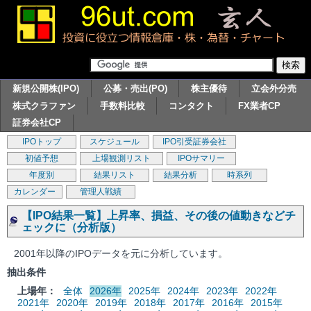
新規公開株(IPO)
公募・売出(PO)
株主優待
立会外分売
株式クラファン
手数料比較
コンタクト
FX業者CP
証券会社CP
IPOトップ
スケジュール
IPO引受証券会社
初値予想
上場観測リスト
IPOサマリー
年度別
結果リスト
結果分析
時系列
カレンダー
管理人戦績
【IPO結果一覧】上昇率、損益、その後の値動きなどチ
ェックに（分析版）
2001年以降のIPOデータを元に分析しています。
抽出条件
上場年：
全体
2026年
2025年
2024年
2023年
2022年
2021年
2020年
2019年
2018年
2017年
2016年
2015年