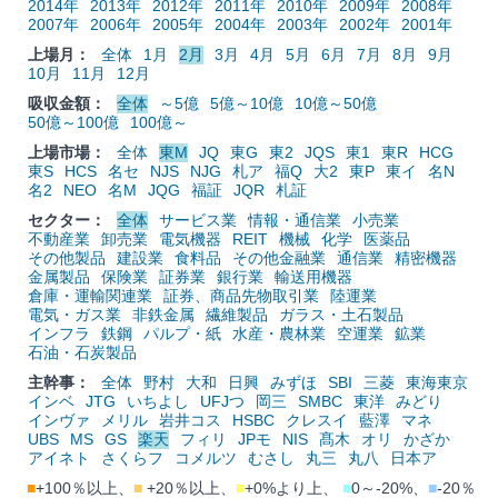
2014年
2013年
2012年
2011年
2010年
2009年
2008年
2007年
2006年
2005年
2004年
2003年
2002年
2001年
上場月：
全体
1月
2月
3月
4月
5月
6月
7月
8月
9月
10月
11月
12月
吸収金額：
全体
～5億
5億～10億
10億～50億
50億～100億
100億～
上場市場：
全体
東M
JQ
東G
東2
JQS
東1
東R
HCG
東S
HCS
名セ
NJS
NJG
札ア
福Q
大2
東P
東イ
名N
名2
NEO
名M
JQG
福証
JQR
札証
セクター：
全体
サービス業
情報・通信業
小売業
不動産業
卸売業
電気機器
REIT
機械
化学
医薬品
その他製品
建設業
食料品
その他金融業
通信業
精密機器
金属製品
保険業
証券業
銀行業
輸送用機器
倉庫・運輸関連業
証券、商品先物取引業
陸運業
電気・ガス業
非鉄金属
繊維製品
ガラス・土石製品
インフラ
鉄鋼
パルプ・紙
水産・農林業
空運業
鉱業
石油・石炭製品
主幹事：
全体
野村
大和
日興
みずほ
SBI
三菱
東海東京
インベ
JTG
いちよし
UFJつ
岡三
SMBC
東洋
みどり
インヴァ
メリル
岩井コス
HSBC
クレスイ
藍澤
マネ
UBS
MS
GS
楽天
フィリ
JPモ
NIS
髙木
オリ
かざか
アイネト
さくらフ
コメルツ
むさし
丸三
丸八
日本ア
■
+100％以上、
■
+20％以上、
■
+0%より上、
■
0～-20%、
■
-20％