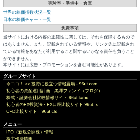
実験室・準備中・倉庫
世界の株価指数状況一覧
日本の株価チャート一覧
免責事項
当サイトにおける内容の正確性に関しては、それを保障するもので
はありません。また、記載されている情報や、リンク先に記載され
ている情報をあなたが利用すること関するいかなる責任も負うこと
ができません。
本サイトには広告・プロモーションを含む可能性があります。
グループサイト
今ココ！ >>
投資に役立つ情報置場 - 96ut.com
初心者の資産運用計画 黒澤ファンド（ブログ）
株式・証券会社比較情報サイト 96ut.kabu
初心者のFX投資法・FX口座比較サイト 96ut.fx
CFD比較サイト 96ut.cfd
メニュー
IPO（新規公開株）情報
株主優待情報