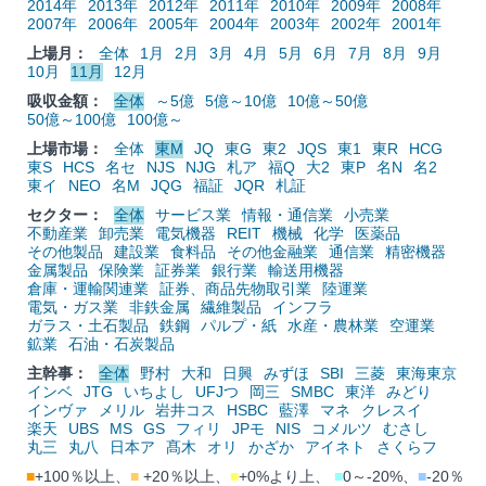
2014年
2013年
2012年
2011年
2010年
2009年
2008年
2007年
2006年
2005年
2004年
2003年
2002年
2001年
上場月：
全体
1月
2月
3月
4月
5月
6月
7月
8月
9月
10月
11月
12月
吸収金額：
全体
～5億
5億～10億
10億～50億
50億～100億
100億～
上場市場：
全体
東M
JQ
東G
東2
JQS
東1
東R
HCG
東S
HCS
名セ
NJS
NJG
札ア
福Q
大2
東P
名N
名2
東イ
NEO
名M
JQG
福証
JQR
札証
セクター：
全体
サービス業
情報・通信業
小売業
不動産業
卸売業
電気機器
REIT
機械
化学
医薬品
その他製品
建設業
食料品
その他金融業
通信業
精密機器
金属製品
保険業
証券業
銀行業
輸送用機器
倉庫・運輸関連業
証券、商品先物取引業
陸運業
電気・ガス業
非鉄金属
繊維製品
インフラ
ガラス・土石製品
鉄鋼
パルプ・紙
水産・農林業
空運業
鉱業
石油・石炭製品
主幹事：
全体
野村
大和
日興
みずほ
SBI
三菱
東海東京
インベ
JTG
いちよし
UFJつ
岡三
SMBC
東洋
みどり
インヴァ
メリル
岩井コス
HSBC
藍澤
マネ
クレスイ
楽天
UBS
MS
GS
フィリ
JPモ
NIS
コメルツ
むさし
丸三
丸八
日本ア
髙木
オリ
かざか
アイネト
さくらフ
■
+100％以上、
■
+20％以上、
■
+0%より上、
■
0～-20%、
■
-20％