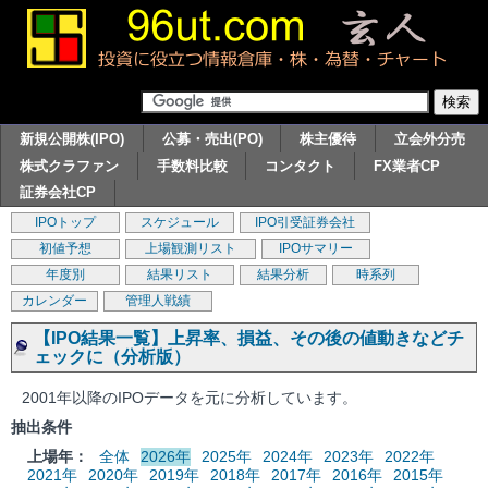
新規公開株(IPO)
公募・売出(PO)
株主優待
立会外分売
株式クラファン
手数料比較
コンタクト
FX業者CP
証券会社CP
IPOトップ
スケジュール
IPO引受証券会社
初値予想
上場観測リスト
IPOサマリー
年度別
結果リスト
結果分析
時系列
カレンダー
管理人戦績
【IPO結果一覧】上昇率、損益、その後の値動きなどチ
ェックに（分析版）
2001年以降のIPOデータを元に分析しています。
抽出条件
上場年：
全体
2026年
2025年
2024年
2023年
2022年
2021年
2020年
2019年
2018年
2017年
2016年
2015年