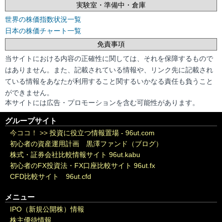
実験室・準備中・倉庫
世界の株価指数状況一覧
日本の株価チャート一覧
免責事項
当サイトにおける内容の正確性に関しては、それを保障するもので
はありません。また、記載されている情報や、リンク先に記載され
ている情報をあなたが利用すること関するいかなる責任も負うこと
ができません。
本サイトには広告・プロモーションを含む可能性があります。
グループサイト
今ココ！ >>
投資に役立つ情報置場 - 96ut.com
初心者の資産運用計画 黒澤ファンド（ブログ）
株式・証券会社比較情報サイト 96ut.kabu
初心者のFX投資法・FX口座比較サイト 96ut.fx
CFD比較サイト 96ut.cfd
メニュー
IPO（新規公開株）情報
株主優待情報