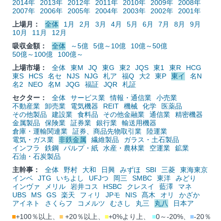
2014年
2013年
2012年
2011年
2010年
2009年
2008年
2007年
2006年
2005年
2004年
2003年
2002年
2001年
上場月：
全体
1月
2月
3月
4月
5月
6月
7月
8月
9月
10月
11月
12月
吸収金額：
全体
～5億
5億～10億
10億～50億
50億～100億
100億～
上場市場：
全体
東M
JQ
東G
東2
JQS
東1
東R
HCG
東S
HCS
名セ
NJS
NJG
札ア
福Q
大2
東P
東イ
名N
名2
NEO
名M
JQG
福証
JQR
札証
セクター：
全体
サービス業
情報・通信業
小売業
不動産業
卸売業
電気機器
REIT
機械
化学
医薬品
その他製品
建設業
食料品
その他金融業
通信業
精密機器
金属製品
保険業
証券業
銀行業
輸送用機器
倉庫・運輸関連業
証券、商品先物取引業
陸運業
電気・ガス業
非鉄金属
繊維製品
ガラス・土石製品
インフラ
鉄鋼
パルプ・紙
水産・農林業
空運業
鉱業
石油・石炭製品
主幹事：
全体
野村
大和
日興
みずほ
SBI
三菱
東海東京
インベ
JTG
いちよし
UFJつ
岡三
SMBC
東洋
みどり
インヴァ
メリル
岩井コス
HSBC
クレスイ
藍澤
マネ
UBS
MS
GS
楽天
フィリ
JPモ
NIS
髙木
オリ
かざか
アイネト
さくらフ
コメルツ
むさし
丸三
丸八
日本ア
■
+100％以上、
■
+20％以上、
■
+0%より上、
■
0～-20%、
■
-20％