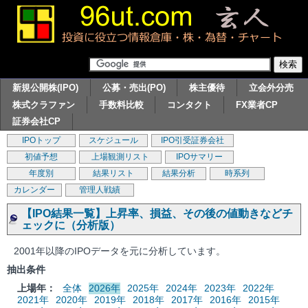
新規公開株(IPO)
公募・売出(PO)
株主優待
立会外分売
株式クラファン
手数料比較
コンタクト
FX業者CP
証券会社CP
IPOトップ
スケジュール
IPO引受証券会社
初値予想
上場観測リスト
IPOサマリー
年度別
結果リスト
結果分析
時系列
カレンダー
管理人戦績
【IPO結果一覧】上昇率、損益、その後の値動きなどチ
ェックに（分析版）
2001年以降のIPOデータを元に分析しています。
抽出条件
上場年：
全体
2026年
2025年
2024年
2023年
2022年
2021年
2020年
2019年
2018年
2017年
2016年
2015年