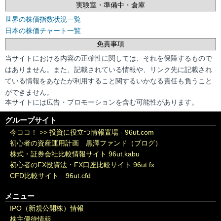
実験室・準備中・倉庫
世界の株価指数状況一覧
日本の株価チャート一覧
免責事項
当サイトにおける内容の正確性に関しては、それを保障するもので
はありません。また、記載されている情報や、リンク先に記載され
ている情報をあなたが利用すること関するいかなる責任も負うこと
ができません。
本サイトには広告・プロモーションを含む可能性があります。
グループサイト
今ココ！ >>
投資に役立つ情報置場 - 96ut.com
初心者の資産運用計画 黒澤ファンド（ブログ）
株式・証券会社比較情報サイト 96ut.kabu
初心者のFX投資法・FX口座比較サイト 96ut.fx
CFD比較サイト 96ut.cfd
メニュー
IPO（新規公開株）情報
株主優待情報