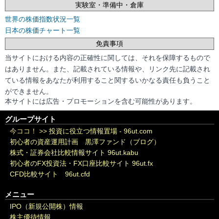
実験室・準備中・倉庫
世界の株価指数状況一覧
日本の株価チャート一覧
免責事項
当サイトにおける内容の正確性に関しては、それを保障するもので
はありません。また、記載されている情報や、リンク先に記載され
ている情報をあなたが利用すること関するいかなる責任も負うこと
ができません。
本サイトには広告・プロモーションを含む可能性があります。
グループサイト
今ココ！ >>
投資に役立つ情報置場 - 96ut.com
初心者の資産運用計画 黒澤ファンド（ブログ）
株式・証券会社比較情報サイト 96ut.kabu
初心者のFX投資法・FX口座比較サイト 96ut.fx
CFD比較サイト 96ut.cfd
メニュー
IPO（新規公開株）情報
株主優待情報