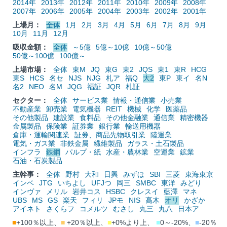
2014年
2013年
2012年
2011年
2010年
2009年
2008年
2007年
2006年
2005年
2004年
2003年
2002年
2001年
上場月：
全体
1月
2月
3月
4月
5月
6月
7月
8月
9月
10月
11月
12月
吸収金額：
全体
～5億
5億～10億
10億～50億
50億～100億
100億～
上場市場：
全体
東M
JQ
東G
東2
JQS
東1
東R
HCG
東S
HCS
名セ
NJS
NJG
札ア
福Q
大2
東P
東イ
名N
名2
NEO
名M
JQG
福証
JQR
札証
セクター：
全体
サービス業
情報・通信業
小売業
不動産業
卸売業
電気機器
REIT
機械
化学
医薬品
その他製品
建設業
食料品
その他金融業
通信業
精密機器
金属製品
保険業
証券業
銀行業
輸送用機器
倉庫・運輸関連業
証券、商品先物取引業
陸運業
電気・ガス業
非鉄金属
繊維製品
ガラス・土石製品
インフラ
鉄鋼
パルプ・紙
水産・農林業
空運業
鉱業
石油・石炭製品
主幹事：
全体
野村
大和
日興
みずほ
SBI
三菱
東海東京
インベ
JTG
いちよし
UFJつ
岡三
SMBC
東洋
みどり
インヴァ
メリル
岩井コス
HSBC
クレスイ
藍澤
マネ
UBS
MS
GS
楽天
フィリ
JPモ
NIS
髙木
オリ
かざか
アイネト
さくらフ
コメルツ
むさし
丸三
丸八
日本ア
■
+100％以上、
■
+20％以上、
■
+0%より上、
■
0～-20%、
■
-20％