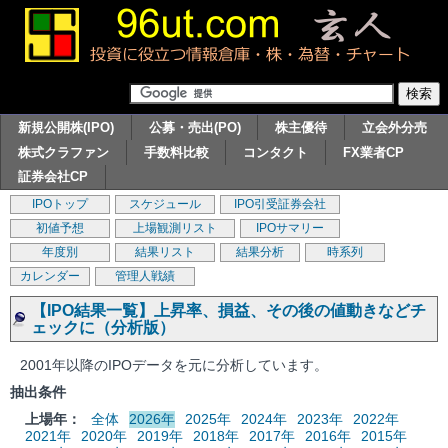
新規公開株(IPO)
公募・売出(PO)
株主優待
立会外分売
株式クラファン
手数料比較
コンタクト
FX業者CP
証券会社CP
IPOトップ
スケジュール
IPO引受証券会社
初値予想
上場観測リスト
IPOサマリー
年度別
結果リスト
結果分析
時系列
カレンダー
管理人戦績
【IPO結果一覧】上昇率、損益、その後の値動きなどチ
ェックに（分析版）
2001年以降のIPOデータを元に分析しています。
抽出条件
上場年：
全体
2026年
2025年
2024年
2023年
2022年
2021年
2020年
2019年
2018年
2017年
2016年
2015年