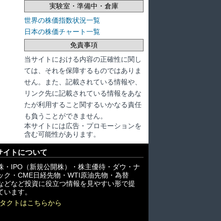
実験室・準備中・倉庫
世界の株価指数状況一覧
日本の株価チャート一覧
免責事項
当サイトにおける内容の正確性に関し
ては、それを保障するものではありま
せん。また、記載されている情報や、
リンク先に記載されている情報をあな
たが利用すること関するいかなる責任
も負うことができません。
本サイトには広告・プロモーションを
含む可能性があります。
サイトについて
株・IPO（新規公開株）・株主優待・ダウ・ナ
ック・CME日経先物・WTI原油先物・為替
X)などなど投資に役立つ情報を見やすい形で提
ています。
タクトはこちらから