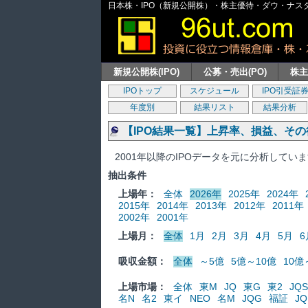
日本株・IPO（新規公開株）・株主優待・ダウ・ナスダッ
新規公開株(IPO)
公募・売出(PO)
株
IPOトップ
スケジュール
IPO引受証
年度別
結果リスト
結果分析
【IPO結果一覧】上昇率、損益、そ
2001年以降のIPOデータを元に分析してい
抽出条件
上場年：
全体
2026年
2025年
2024年
2015年
2014年
2013年
2012年
2011年
2002年
2001年
上場月：
全体
1月
2月
3月
4月
5月
6
吸収金額：
全体
～5億
5億～10億
10億
上場市場：
全体
東M
JQ
東G
東2
JQS
名N
名2
東イ
NEO
名M
JQG
福証
JQ