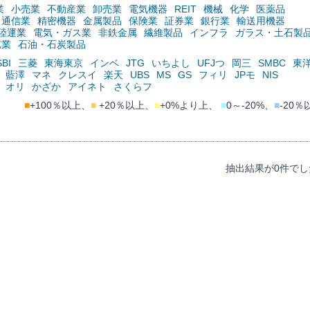
業
小売業
不動産業
卸売業
電気機器
REIT
機械
化学
医薬品
通信業
精密機器
金属製品
保険業
証券業
銀行業
輸送用機器
陸運業
電気・ガス業
非鉄金属
繊維製品
インフラ
ガラス・土石製
鉱業
石油・石炭製品
SBI
三菱
東海東京
インベ
JTG
いちよし
UFJつ
岡三
SMBC
東
藍澤
マネ
クレスイ
楽天
UBS
MS
GS
フィリ
JPモ
NIS
オリ
かざか
アイネト
さくらフ
■
+100％以上、
■
+20％以上、
■
+0%より上、
■
0～-20%、
■
-20％
抽出結果が0件でし