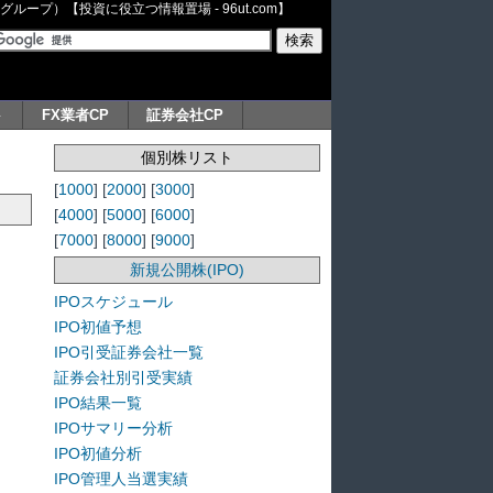
ープ）【投資に役立つ情報置場 - 96ut.com】
ト
FX業者CP
証券会社CP
個別株リスト
[
1000
] [
2000
] [
3000
]
[
4000
] [
5000
] [
6000
]
[
7000
] [
8000
] [
9000
]
新規公開株(IPO)
IPOスケジュール
IPO初値予想
IPO引受証券会社一覧
証券会社別引受実績
IPO結果一覧
IPOサマリー分析
IPO初値分析
IPO管理人当選実績