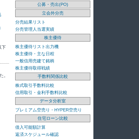
公募・売出(PO)
立会外分売
品
分売結果リスト
洋
分売管理人当選実績
株主優待
株主優待リスト出力機
以下
株主優待・主な日程
一般信用売建て銘柄
株主優待取得戦績
た。
手数料関係比較
株式取引手数料比較
信用取引・金利手数料比較
データ分析室
プレミアム空売り・HYPER空売り
住宅ローン比較
借入可能額計算
返済スケジュール確認