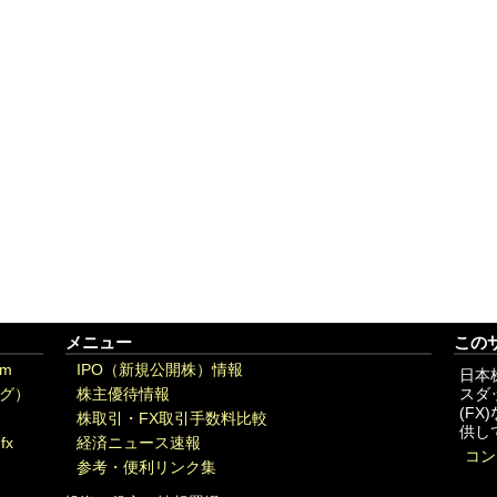
メニュー
この
om
IPO（新規公開株）情報
日本
グ）
株主優待情報
スダ
(F
株取引・FX取引手数料比較
供し
fx
経済ニュース速報
コン
参考・便利リンク集