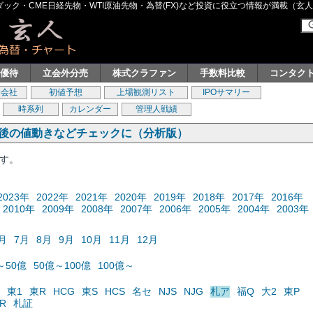
ク・CME日経先物・WTI原油先物・為替(FX)など投資に役立つ情報が満載（玄人グル
主優待
立会外分売
株式クラファン
手数料比較
コンタク
券会社
初値予想
上場観測リスト
IPOサマリー
時系列
カレンダー
管理人戦績
の後の値動きなどチェックに（分析版）
ます。
2023年
2022年
2021年
2020年
2019年
2018年
2017年
2016年
2010年
2009年
2008年
2007年
2006年
2005年
2004年
2003年
月
7月
8月
9月
10月
11月
12月
～50億
50億～100億
100億～
東1
東R
HCG
東S
HCS
名セ
NJS
NJG
札ア
福Q
大2
東P
R
札証