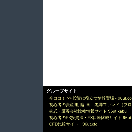
グループサイト
今ココ！ >>
投資に役立つ情報置場 - 96ut.c
初心者の資産運用計画 黒澤ファンド（ブロ
株式・証券会社比較情報サイト 96ut.kabu
初心者のFX投資法・FX口座比較サイト 96ut.
CFD比較サイト 96ut.cfd