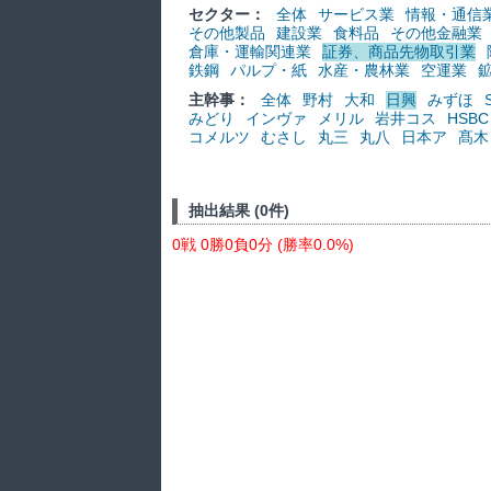
セクター：
全体
サービス業
情報・通信
その他製品
建設業
食料品
その他金融業
倉庫・運輸関連業
証券、商品先物取引業
鉄鋼
パルプ・紙
水産・農林業
空運業
主幹事：
全体
野村
大和
日興
みずほ
みどり
インヴァ
メリル
岩井コス
HSBC
コメルツ
むさし
丸三
丸八
日本ア
髙木
抽出結果 (0件)
0戦 0勝0負0分 (勝率0.0%)