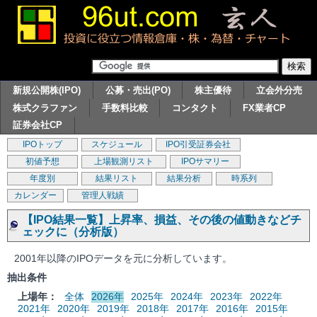
新規公開株(IPO)
公募・売出(PO)
株主優待
立会外分売
株式クラファン
手数料比較
コンタクト
FX業者CP
証券会社CP
IPOトップ
スケジュール
IPO引受証券会社
初値予想
上場観測リスト
IPOサマリー
年度別
結果リスト
結果分析
時系列
カレンダー
管理人戦績
【IPO結果一覧】上昇率、損益、その後の値動きなどチ
ェックに（分析版）
2001年以降のIPOデータを元に分析しています。
抽出条件
上場年：
全体
2026年
2025年
2024年
2023年
2022年
2021年
2020年
2019年
2018年
2017年
2016年
2015年