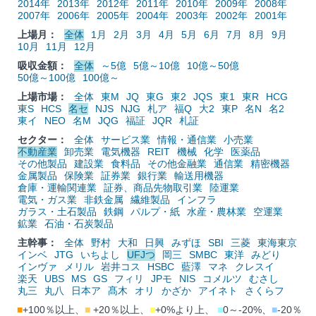
2014年
2013年
2012年
2011年
2010年
2009年
2008年
2007年
2006年
2005年
2004年
2003年
2002年
2001年
上場月：
全体
1月
2月
3月
4月
5月
6月
7月
8月
9月
10月
11月
12月
吸収金額：
全体
～5億
5億～10億
10億～50億
50億～100億
100億～
上場市場：
全体
東M
JQ
東G
東2
JQS
東1
東R
HCG
東S
HCS
名セ
NJS
NJG
札ア
福Q
大2
東P
名N
名2
東イ
NEO
名M
JQG
福証
JQR
札証
セクター：
全体
サービス業
情報・通信業
小売業
不動産業
卸売業
電気機器
REIT
機械
化学
医薬品
その他製品
建設業
食料品
その他金融業
通信業
精密機器
金属製品
保険業
証券業
銀行業
輸送用機器
倉庫・運輸関連業
証券、商品先物取引業
陸運業
電気・ガス業
非鉄金属
繊維製品
インフラ
ガラス・土石製品
鉄鋼
パルプ・紙
水産・農林業
空運業
鉱業
石油・石炭製品
主幹事：
全体
野村
大和
日興
みずほ
SBI
三菱
東海東京
インベ
JTG
いちよし
UFJつ
岡三
SMBC
東洋
みどり
インヴァ
メリル
岩井コス
HSBC
藍澤
マネ
クレスイ
楽天
UBS
MS
GS
フィリ
JPモ
NIS
コメルツ
むさし
丸三
丸八
日本ア
髙木
オリ
かざか
アイネト
さくらフ
■
+100％以上、
■
+20％以上、
■
+0%より上、
■
0～-20%、
■
-20％