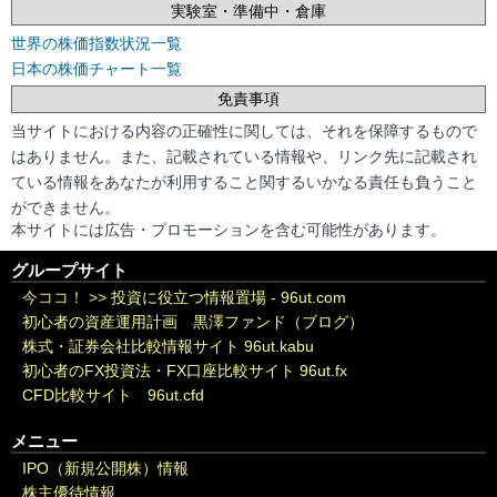
実験室・準備中・倉庫
世界の株価指数状況一覧
日本の株価チャート一覧
免責事項
当サイトにおける内容の正確性に関しては、それを保障するもので
はありません。また、記載されている情報や、リンク先に記載され
ている情報をあなたが利用すること関するいかなる責任も負うこと
ができません。
本サイトには広告・プロモーションを含む可能性があります。
グループサイト
今ココ！ >>
投資に役立つ情報置場 - 96ut.com
初心者の資産運用計画 黒澤ファンド（ブログ）
株式・証券会社比較情報サイト 96ut.kabu
初心者のFX投資法・FX口座比較サイト 96ut.fx
CFD比較サイト 96ut.cfd
メニュー
IPO（新規公開株）情報
株主優待情報