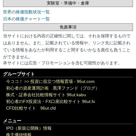
実験室・準備中・倉庫
世界の株価指数状況一覧
日本の株価チャート一覧
免責事項
当サイトにおける内容の正確性に関しては、それを保障するもので
はありません。また、記載されている情報や、リンク先に記載され
ている情報をあなたが利用すること関するいかなる責任も負うこと
ができません。
本サイトには広告・プロモーションを含む可能性があります。
グループサイト
今ココ！ >>
投資に役立つ情報置場 - 96ut.com
初心者の資産運用計画 黒澤ファンド（ブログ）
株式・証券会社比較情報サイト 96ut.kabu
初心者のFX投資法・FX口座比較サイト 96ut.fx
CFD比較サイト 96ut.cfd
メニュー
IPO（新規公開株）情報
株主優待情報