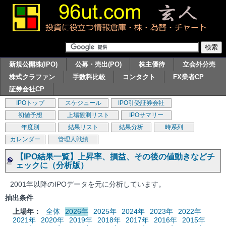
新規公開株(IPO)
公募・売出(PO)
株主優待
立会外分売
株式クラファン
手数料比較
コンタクト
FX業者CP
証券会社CP
IPOトップ
スケジュール
IPO引受証券会社
初値予想
上場観測リスト
IPOサマリー
年度別
結果リスト
結果分析
時系列
カレンダー
管理人戦績
【IPO結果一覧】上昇率、損益、その後の値動きなどチ
ェックに（分析版）
2001年以降のIPOデータを元に分析しています。
抽出条件
上場年：
全体
2026年
2025年
2024年
2023年
2022年
2021年
2020年
2019年
2018年
2017年
2016年
2015年