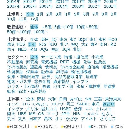
2014年
2013年
2012年
2011年
2010年
2009年
2008年
2007年
2006年
2005年
2004年
2003年
2002年
2001年
上場月：
全体
1月
2月
3月
4月
5月
6月
7月
8月
9月
10月
11月
12月
吸収金額：
全体
～5億
5億～10億
10億～50億
50億～100億
100億～
上場市場：
全体
東M
JQ
東G
東2
JQS
東1
東R
HCG
東S
HCS
名セ
NJS
NJG
札ア
福Q
大2
東P
名N
名2
東イ
NEO
名M
JQG
福証
JQR
札証
セクター：
全体
サービス業
情報・通信業
小売業
不動産業
卸売業
電気機器
REIT
機械
化学
医薬品
その他製品
建設業
食料品
その他金融業
通信業
精密機器
金属製品
保険業
証券業
銀行業
輸送用機器
倉庫・運輸関連業
証券、商品先物取引業
陸運業
電気・ガス業
非鉄金属
繊維製品
インフラ
ガラス・土石製品
鉄鋼
パルプ・紙
水産・農林業
空運業
鉱業
石油・石炭製品
主幹事：
全体
野村
大和
日興
みずほ
SBI
三菱
東海東京
インベ
JTG
いちよし
UFJつ
岡三
SMBC
東洋
みどり
インヴァ
メリル
岩井コス
HSBC
藍澤
マネ
クレスイ
楽天
UBS
MS
GS
フィリ
JPモ
NIS
コメルツ
むさし
丸三
丸八
日本ア
髙木
オリ
かざか
アイネト
さくらフ
■
+100％以上、
■
+20％以上、
■
+0%より上、
■
0～-20%、
■
-20％