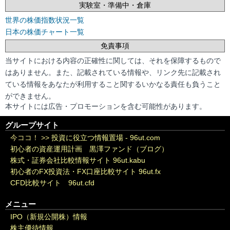
実験室・準備中・倉庫
世界の株価指数状況一覧
日本の株価チャート一覧
免責事項
当サイトにおける内容の正確性に関しては、それを保障するもので
はありません。また、記載されている情報や、リンク先に記載され
ている情報をあなたが利用すること関するいかなる責任も負うこと
ができません。
本サイトには広告・プロモーションを含む可能性があります。
グループサイト
今ココ！ >>
投資に役立つ情報置場 - 96ut.com
初心者の資産運用計画 黒澤ファンド（ブログ）
株式・証券会社比較情報サイト 96ut.kabu
初心者のFX投資法・FX口座比較サイト 96ut.fx
CFD比較サイト 96ut.cfd
メニュー
IPO（新規公開株）情報
株主優待情報