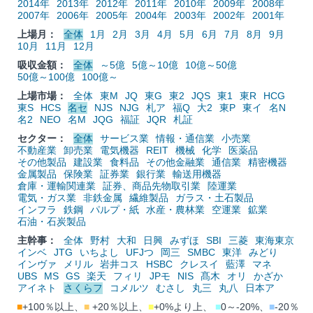
2014年
2013年
2012年
2011年
2010年
2009年
2008年
2007年
2006年
2005年
2004年
2003年
2002年
2001年
上場月：
全体
1月
2月
3月
4月
5月
6月
7月
8月
9月
10月
11月
12月
吸収金額：
全体
～5億
5億～10億
10億～50億
50億～100億
100億～
上場市場：
全体
東M
JQ
東G
東2
JQS
東1
東R
HCG
東S
HCS
名セ
NJS
NJG
札ア
福Q
大2
東P
東イ
名N
名2
NEO
名M
JQG
福証
JQR
札証
セクター：
全体
サービス業
情報・通信業
小売業
不動産業
卸売業
電気機器
REIT
機械
化学
医薬品
その他製品
建設業
食料品
その他金融業
通信業
精密機器
金属製品
保険業
証券業
銀行業
輸送用機器
倉庫・運輸関連業
証券、商品先物取引業
陸運業
電気・ガス業
非鉄金属
繊維製品
ガラス・土石製品
インフラ
鉄鋼
パルプ・紙
水産・農林業
空運業
鉱業
石油・石炭製品
主幹事：
全体
野村
大和
日興
みずほ
SBI
三菱
東海東京
インベ
JTG
いちよし
UFJつ
岡三
SMBC
東洋
みどり
インヴァ
メリル
岩井コス
HSBC
クレスイ
藍澤
マネ
UBS
MS
GS
楽天
フィリ
JPモ
NIS
髙木
オリ
かざか
アイネト
さくらフ
コメルツ
むさし
丸三
丸八
日本ア
■
+100％以上、
■
+20％以上、
■
+0%より上、
■
0～-20%、
■
-20％