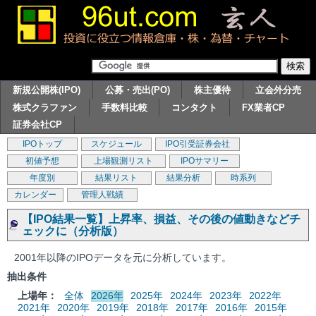
新規公開株(IPO)
公募・売出(PO)
株主優待
立会外分売
株式クラファン
手数料比較
コンタクト
FX業者CP
証券会社CP
IPOトップ
スケジュール
IPO引受証券会社
初値予想
上場観測リスト
IPOサマリー
年度別
結果リスト
結果分析
時系列
カレンダー
管理人戦績
【IPO結果一覧】上昇率、損益、その後の値動きなどチ
ェックに（分析版）
2001年以降のIPOデータを元に分析しています。
抽出条件
上場年：
全体
2026年
2025年
2024年
2023年
2022年
2021年
2020年
2019年
2018年
2017年
2016年
2015年