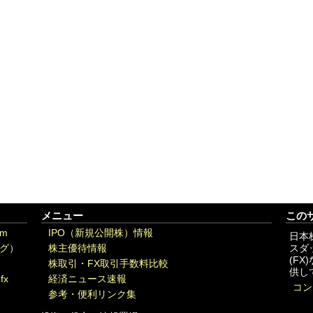
メニュー
この
om
IPO（新規公開株）情報
日本
グ）
株主優待情報
スダ
(F
株取引・FX取引手数料比較
供し
fx
経済ニュース速報
コン
参考・便利リンク集