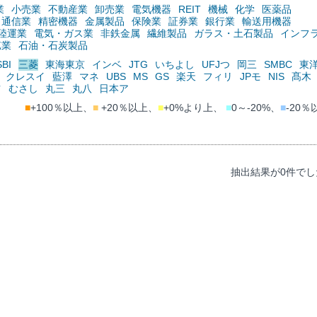
業
小売業
不動産業
卸売業
電気機器
REIT
機械
化学
医薬品
通信業
精密機器
金属製品
保険業
証券業
銀行業
輸送用機器
陸運業
電気・ガス業
非鉄金属
繊維製品
ガラス・土石製品
インフ
鉱業
石油・石炭製品
SBI
三菱
東海東京
インベ
JTG
いちよし
UFJつ
岡三
SMBC
東
クレスイ
藍澤
マネ
UBS
MS
GS
楽天
フィリ
JPモ
NIS
髙木
ツ
むさし
丸三
丸八
日本ア
■
+100％以上、
■
+20％以上、
■
+0%より上、
■
0～-20%、
■
-20％
抽出結果が0件でし