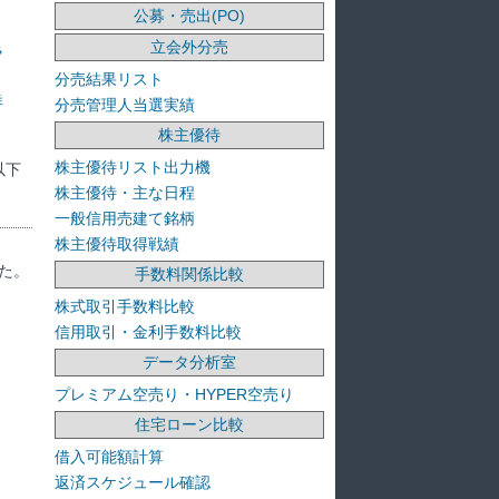
公募・売出(PO)
立会外分売
ラ
分売結果リスト
洋
分売管理人当選実績
株主優待
株主優待リスト出力機
以下
株主優待・主な日程
一般信用売建て銘柄
株主優待取得戦績
た。
手数料関係比較
株式取引手数料比較
信用取引・金利手数料比較
データ分析室
プレミアム空売り・HYPER空売り
住宅ローン比較
借入可能額計算
返済スケジュール確認