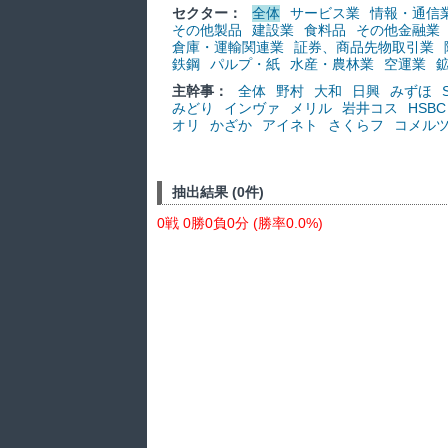
セクター：
全体
サービス業
情報・通信
その他製品
建設業
食料品
その他金融業
倉庫・運輸関連業
証券、商品先物取引業
鉄鋼
パルプ・紙
水産・農林業
空運業
主幹事：
全体
野村
大和
日興
みずほ
みどり
インヴァ
メリル
岩井コス
HSBC
オリ
かざか
アイネト
さくらフ
コメル
抽出結果 (0件)
0戦 0勝0負0分 (勝率0.0%)