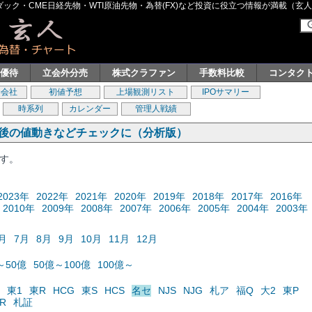
ク・CME日経先物・WTI原油先物・為替(FX)など投資に役立つ情報が満載（玄人グル
主優待
立会外分売
株式クラファン
手数料比較
コンタク
券会社
初値予想
上場観測リスト
IPOサマリー
時系列
カレンダー
管理人戦績
の後の値動きなどチェックに（分析版）
ます。
2023年
2022年
2021年
2020年
2019年
2018年
2017年
2016年
2010年
2009年
2008年
2007年
2006年
2005年
2004年
2003年
月
7月
8月
9月
10月
11月
12月
～50億
50億～100億
100億～
東1
東R
HCG
東S
HCS
名セ
NJS
NJG
札ア
福Q
大2
東P
R
札証