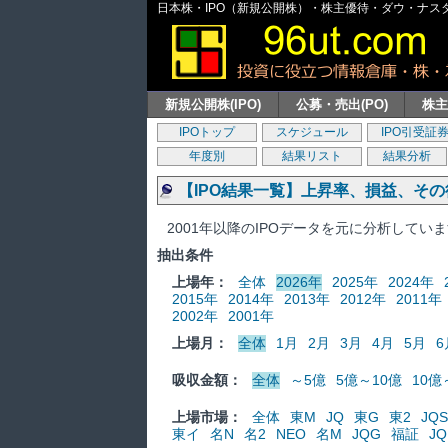
日本株・IPO（新規公開株）・株主優待・ダウ・ナスダッ
新規公開株(IPO)
公募・売出(PO)
株
IPOトップ
スケジュール
IPO引受証
年度別
結果リスト
結果分析
【IPO結果一覧】上昇率、損益、そ
2001年以降のIPOデータを元に分析してい
抽出条件
上場年：
全体
2026年
2025年
2024年
2015年
2014年
2013年
2012年
2011年
2002年
2001年
上場月：
全体
1月
2月
3月
4月
5月
6
吸収金額：
全体
～5億
5億～10億
10億
上場市場：
全体
東M
JQ
東G
東2
JQS
東イ
名N
名2
NEO
名M
JQG
福証
JQ