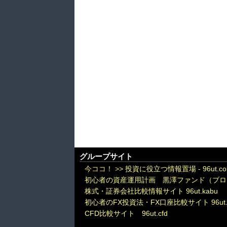
グループサイト
今ココ！ >>
投資に役立つ情報置場 - 96ut.c
初心者の資産運用計画 黒澤ファンド（ブロ
株式・証券会社比較情報サイト 96ut.kabu
初心者のFX投資法・FX口座比較サイト 96ut.
CFD比較サイト 96ut.cfd