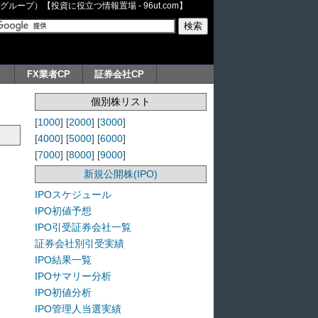
ープ）【投資に役立つ情報置場 - 96ut.com】
ト
FX業者CP
証券会社CP
個別株リスト
[
1000
] [
2000
] [
3000
]
[
4000
] [
5000
] [
6000
]
[
7000
] [
8000
] [
9000
]
新規公開株(IPO)
IPOスケジュール
IPO初値予想
IPO引受証券会社一覧
証券会社別引受実績
IPO結果一覧
IPOサマリー分析
IPO初値分析
IPO管理人当選実績