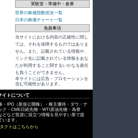
実験室・準備中・倉庫
世界の株価指数状況一覧
日本の株価チャート一覧
免責事項
当サイトにおける内容の正確性に関し
ては、それを保障するものではありま
せん。また、記載されている情報や、
リンク先に記載されている情報をあな
たが利用すること関するいかなる責任
も負うことができません。
本サイトには広告・プロモーションを
含む可能性があります。
サイトについて
株・IPO（新規公開株）・株主優待・ダウ・ナ
ック・CME日経先物・WTI原油先物・為替
X)などなど投資に役立つ情報を見やすい形で提
ています。
タクトはこちらから