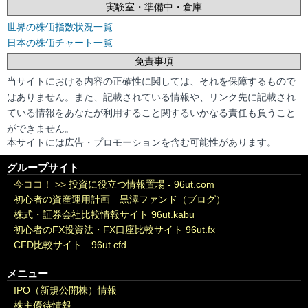
実験室・準備中・倉庫
世界の株価指数状況一覧
日本の株価チャート一覧
免責事項
当サイトにおける内容の正確性に関しては、それを保障するもので
はありません。また、記載されている情報や、リンク先に記載され
ている情報をあなたが利用すること関するいかなる責任も負うこと
ができません。
本サイトには広告・プロモーションを含む可能性があります。
グループサイト
今ココ！ >>
投資に役立つ情報置場 - 96ut.com
初心者の資産運用計画 黒澤ファンド（ブログ）
株式・証券会社比較情報サイト 96ut.kabu
初心者のFX投資法・FX口座比較サイト 96ut.fx
CFD比較サイト 96ut.cfd
メニュー
IPO（新規公開株）情報
株主優待情報