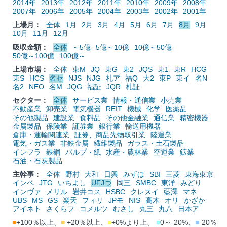
2014年
2013年
2012年
2011年
2010年
2009年
2008年
2007年
2006年
2005年
2004年
2003年
2002年
2001年
上場月：
全体
1月
2月
3月
4月
5月
6月
7月
8月
9月
10月
11月
12月
吸収金額：
全体
～5億
5億～10億
10億～50億
50億～100億
100億～
上場市場：
全体
東M
JQ
東G
東2
JQS
東1
東R
HCG
東S
HCS
名セ
NJS
NJG
札ア
福Q
大2
東P
東イ
名N
名2
NEO
名M
JQG
福証
JQR
札証
セクター：
全体
サービス業
情報・通信業
小売業
不動産業
卸売業
電気機器
REIT
機械
化学
医薬品
その他製品
建設業
食料品
その他金融業
通信業
精密機器
金属製品
保険業
証券業
銀行業
輸送用機器
倉庫・運輸関連業
証券、商品先物取引業
陸運業
電気・ガス業
非鉄金属
繊維製品
ガラス・土石製品
インフラ
鉄鋼
パルプ・紙
水産・農林業
空運業
鉱業
石油・石炭製品
主幹事：
全体
野村
大和
日興
みずほ
SBI
三菱
東海東京
インベ
JTG
いちよし
UFJつ
岡三
SMBC
東洋
みどり
インヴァ
メリル
岩井コス
HSBC
クレスイ
藍澤
マネ
UBS
MS
GS
楽天
フィリ
JPモ
NIS
髙木
オリ
かざか
アイネト
さくらフ
コメルツ
むさし
丸三
丸八
日本ア
■
+100％以上、
■
+20％以上、
■
+0%より上、
■
0～-20%、
■
-20％