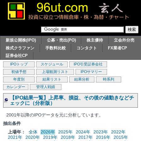
新規公開株(IPO)
公募・売出(PO)
株主優待
立会外分売
株式クラファン
手数料比較
コンタクト
FX業者CP
証券会社CP
IPOトップ
スケジュール
IPO引受証券会社
初値予想
上場観測リスト
IPOサマリー
年度別
結果リスト
結果分析
時系列
カレンダー
管理人戦績
【IPO結果一覧】上昇率、損益、その後の値動きなどチ
ェックに（分析版）
2001年以降のIPOデータを元に分析しています。
抽出条件
上場年：
全体
2026年
2025年
2024年
2023年
2022年
2021年
2020年
2019年
2018年
2017年
2016年
2015年