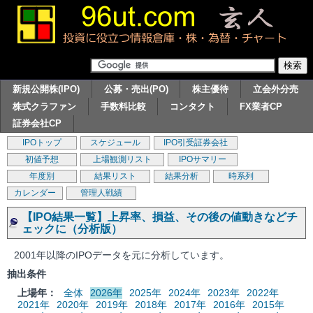
新規公開株(IPO)
公募・売出(PO)
株主優待
立会外分売
株式クラファン
手数料比較
コンタクト
FX業者CP
証券会社CP
IPOトップ
スケジュール
IPO引受証券会社
初値予想
上場観測リスト
IPOサマリー
年度別
結果リスト
結果分析
時系列
カレンダー
管理人戦績
【IPO結果一覧】上昇率、損益、その後の値動きなどチ
ェックに（分析版）
2001年以降のIPOデータを元に分析しています。
抽出条件
上場年：
全体
2026年
2025年
2024年
2023年
2022年
2021年
2020年
2019年
2018年
2017年
2016年
2015年