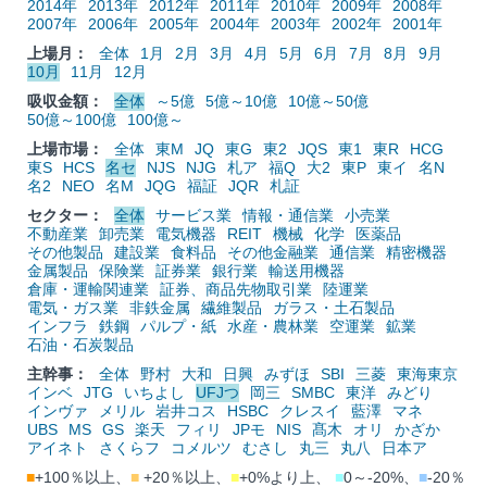
2014年
2013年
2012年
2011年
2010年
2009年
2008年
2007年
2006年
2005年
2004年
2003年
2002年
2001年
上場月：
全体
1月
2月
3月
4月
5月
6月
7月
8月
9月
10月
11月
12月
吸収金額：
全体
～5億
5億～10億
10億～50億
50億～100億
100億～
上場市場：
全体
東M
JQ
東G
東2
JQS
東1
東R
HCG
東S
HCS
名セ
NJS
NJG
札ア
福Q
大2
東P
東イ
名N
名2
NEO
名M
JQG
福証
JQR
札証
セクター：
全体
サービス業
情報・通信業
小売業
不動産業
卸売業
電気機器
REIT
機械
化学
医薬品
その他製品
建設業
食料品
その他金融業
通信業
精密機器
金属製品
保険業
証券業
銀行業
輸送用機器
倉庫・運輸関連業
証券、商品先物取引業
陸運業
電気・ガス業
非鉄金属
繊維製品
ガラス・土石製品
インフラ
鉄鋼
パルプ・紙
水産・農林業
空運業
鉱業
石油・石炭製品
主幹事：
全体
野村
大和
日興
みずほ
SBI
三菱
東海東京
インベ
JTG
いちよし
UFJつ
岡三
SMBC
東洋
みどり
インヴァ
メリル
岩井コス
HSBC
クレスイ
藍澤
マネ
UBS
MS
GS
楽天
フィリ
JPモ
NIS
髙木
オリ
かざか
アイネト
さくらフ
コメルツ
むさし
丸三
丸八
日本ア
■
+100％以上、
■
+20％以上、
■
+0%より上、
■
0～-20%、
■
-20％