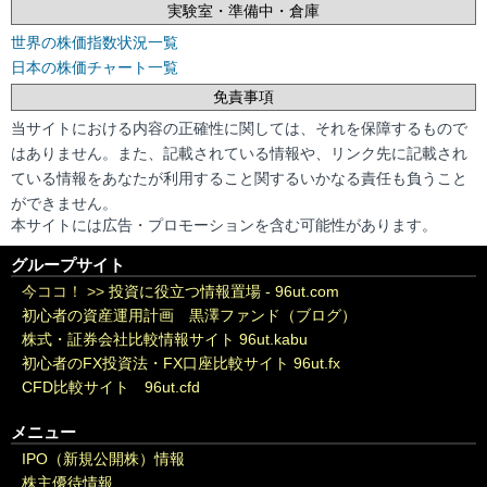
実験室・準備中・倉庫
世界の株価指数状況一覧
日本の株価チャート一覧
免責事項
当サイトにおける内容の正確性に関しては、それを保障するもので
はありません。また、記載されている情報や、リンク先に記載され
ている情報をあなたが利用すること関するいかなる責任も負うこと
ができません。
本サイトには広告・プロモーションを含む可能性があります。
グループサイト
今ココ！ >>
投資に役立つ情報置場 - 96ut.com
初心者の資産運用計画 黒澤ファンド（ブログ）
株式・証券会社比較情報サイト 96ut.kabu
初心者のFX投資法・FX口座比較サイト 96ut.fx
CFD比較サイト 96ut.cfd
メニュー
IPO（新規公開株）情報
株主優待情報