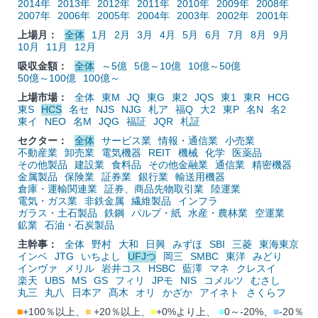
2014年
2013年
2012年
2011年
2010年
2009年
2008年
2007年
2006年
2005年
2004年
2003年
2002年
2001年
上場月：
全体
1月
2月
3月
4月
5月
6月
7月
8月
9月
10月
11月
12月
吸収金額：
全体
～5億
5億～10億
10億～50億
50億～100億
100億～
上場市場：
全体
東M
JQ
東G
東2
JQS
東1
東R
HCG
東S
HCS
名セ
NJS
NJG
札ア
福Q
大2
東P
名N
名2
東イ
NEO
名M
JQG
福証
JQR
札証
セクター：
全体
サービス業
情報・通信業
小売業
不動産業
卸売業
電気機器
REIT
機械
化学
医薬品
その他製品
建設業
食料品
その他金融業
通信業
精密機器
金属製品
保険業
証券業
銀行業
輸送用機器
倉庫・運輸関連業
証券、商品先物取引業
陸運業
電気・ガス業
非鉄金属
繊維製品
インフラ
ガラス・土石製品
鉄鋼
パルプ・紙
水産・農林業
空運業
鉱業
石油・石炭製品
主幹事：
全体
野村
大和
日興
みずほ
SBI
三菱
東海東京
インベ
JTG
いちよし
UFJつ
岡三
SMBC
東洋
みどり
インヴァ
メリル
岩井コス
HSBC
藍澤
マネ
クレスイ
楽天
UBS
MS
GS
フィリ
JPモ
NIS
コメルツ
むさし
丸三
丸八
日本ア
髙木
オリ
かざか
アイネト
さくらフ
■
+100％以上、
■
+20％以上、
■
+0%より上、
■
0～-20%、
■
-20％