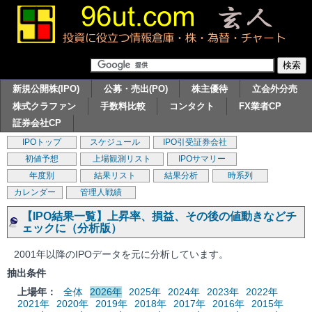
新規公開株(IPO)
公募・売出(PO)
株主優待
立会外分売
株式クラファン
手数料比較
コンタクト
FX業者CP
証券会社CP
IPOトップ
スケジュール
IPO引受証券会社
初値予想
上場観測リスト
IPOサマリー
年度別
結果リスト
結果分析
時系列
カレンダー
管理人戦績
【IPO結果一覧】上昇率、損益、その後の値動きなどチ
ェックに（分析版）
2001年以降のIPOデータを元に分析しています。
抽出条件
上場年：
全体
2026年
2025年
2024年
2023年
2022年
2021年
2020年
2019年
2018年
2017年
2016年
2015年