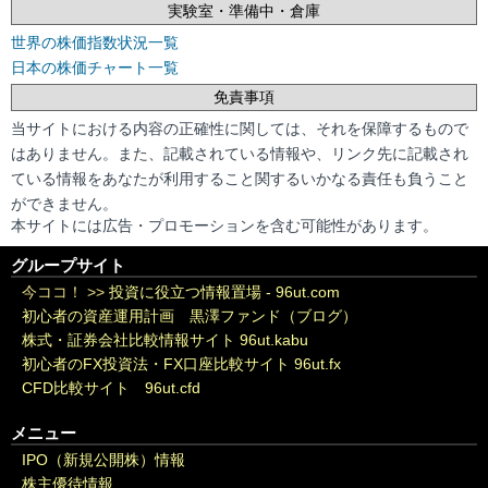
実験室・準備中・倉庫
世界の株価指数状況一覧
日本の株価チャート一覧
免責事項
当サイトにおける内容の正確性に関しては、それを保障するもので
はありません。また、記載されている情報や、リンク先に記載され
ている情報をあなたが利用すること関するいかなる責任も負うこと
ができません。
本サイトには広告・プロモーションを含む可能性があります。
グループサイト
今ココ！ >>
投資に役立つ情報置場 - 96ut.com
初心者の資産運用計画 黒澤ファンド（ブログ）
株式・証券会社比較情報サイト 96ut.kabu
初心者のFX投資法・FX口座比較サイト 96ut.fx
CFD比較サイト 96ut.cfd
メニュー
IPO（新規公開株）情報
株主優待情報