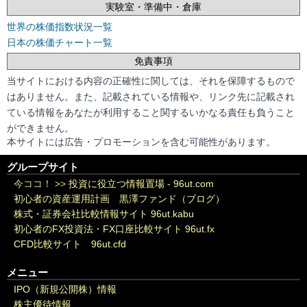
実験室・準備中・倉庫
世界の株価指数状況一覧
日本の株価チャート一覧
免責事項
当サイトにおける内容の正確性に関しては、それを保障するもので
はありません。また、記載されている情報や、リンク先に記載され
ている情報をあなたが利用すること関するいかなる責任も負うこと
ができません。
本サイトには広告・プロモーションを含む可能性があります。
グループサイト
今ココ！ >>
投資に役立つ情報置場 - 96ut.com
初心者の資産運用計画 黒澤ファンド（ブログ）
株式・証券会社比較情報サイト 96ut.kabu
初心者のFX投資法・FX口座比較サイト 96ut.fx
CFD比較サイト 96ut.cfd
メニュー
IPO（新規公開株）情報
株主優待情報