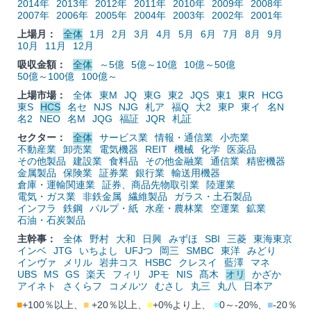
2014年
2013年
2012年
2011年
2010年
2009年
2008年
2007年
2006年
2005年
2004年
2003年
2002年
2001年
上場月：
全体
1月
2月
3月
4月
5月
6月
7月
8月
9月
10月
11月
12月
吸収金額：
全体
～5億
5億～10億
10億～50億
50億～100億
100億～
上場市場：
全体
東M
JQ
東G
東2
JQS
東1
東R
HCG
東S
HCS
名セ
NJS
NJG
札ア
福Q
大2
東P
東イ
名N
名2
NEO
名M
JQG
福証
JQR
札証
セクター：
全体
サービス業
情報・通信業
小売業
不動産業
卸売業
電気機器
REIT
機械
化学
医薬品
その他製品
建設業
食料品
その他金融業
通信業
精密機器
金属製品
保険業
証券業
銀行業
輸送用機器
倉庫・運輸関連業
証券、商品先物取引業
陸運業
電気・ガス業
非鉄金属
繊維製品
ガラス・土石製品
インフラ
鉄鋼
パルプ・紙
水産・農林業
空運業
鉱業
石油・石炭製品
主幹事：
全体
野村
大和
日興
みずほ
SBI
三菱
東海東京
インベ
JTG
いちよし
UFJつ
岡三
SMBC
東洋
みどり
インヴァ
メリル
岩井コス
HSBC
クレスイ
藍澤
マネ
UBS
MS
GS
楽天
フィリ
JPモ
NIS
髙木
オリ
かざか
アイネト
さくらフ
コメルツ
むさし
丸三
丸八
日本ア
■
+100％以上、
■
+20％以上、
■
+0%より上、
■
0～-20%、
■
-20％