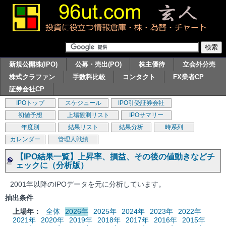
新規公開株(IPO)
公募・売出(PO)
株主優待
立会外分売
株式クラファン
手数料比較
コンタクト
FX業者CP
証券会社CP
IPOトップ
スケジュール
IPO引受証券会社
初値予想
上場観測リスト
IPOサマリー
年度別
結果リスト
結果分析
時系列
カレンダー
管理人戦績
【IPO結果一覧】上昇率、損益、その後の値動きなどチ
ェックに（分析版）
2001年以降のIPOデータを元に分析しています。
抽出条件
上場年：
全体
2026年
2025年
2024年
2023年
2022年
2021年
2020年
2019年
2018年
2017年
2016年
2015年