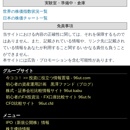
実験室・準備中・倉庫
世界の株価指数状況一覧
日本の株価チャート一覧
免責事項
当サイトにおける内容の正確性に関しては、それを保障するもので
はありません。また、記載されている情報や、リンク先に記載され
ている情報をあなたが利用すること関するいかなる責任も負うこと
ができません。
本サイトには広告・プロモーションを含む可能性があります。
グループサイト
今ココ！ >>
投資に役立つ情報置場 - 96ut.com
初心者の資産運用計画 黒澤ファンド（ブログ）
株式・証券会社比較情報サイト 96ut.kabu
初心者のFX投資法・FX口座比較サイト 96ut.fx
CFD比較サイト 96ut.cfd
メニュー
IPO（新規公開株）情報
株主優待情報