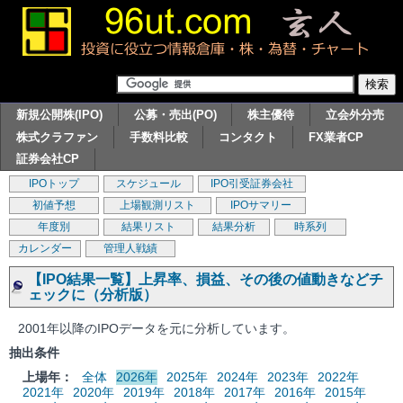
新規公開株(IPO)
公募・売出(PO)
株主優待
立会外分売
株式クラファン
手数料比較
コンタクト
FX業者CP
証券会社CP
IPOトップ
スケジュール
IPO引受証券会社
初値予想
上場観測リスト
IPOサマリー
年度別
結果リスト
結果分析
時系列
カレンダー
管理人戦績
【IPO結果一覧】上昇率、損益、その後の値動きなどチ
ェックに（分析版）
2001年以降のIPOデータを元に分析しています。
抽出条件
上場年：
全体
2026年
2025年
2024年
2023年
2022年
2021年
2020年
2019年
2018年
2017年
2016年
2015年