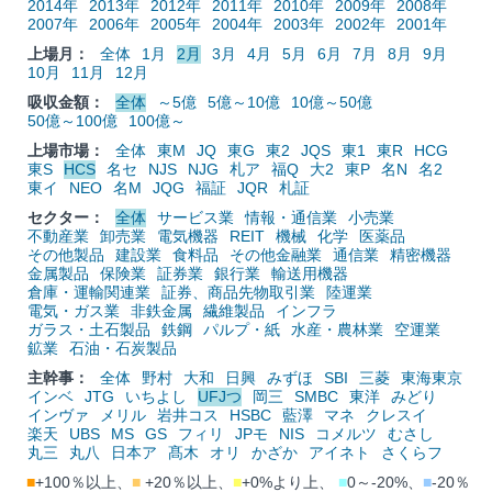
2014年
2013年
2012年
2011年
2010年
2009年
2008年
2007年
2006年
2005年
2004年
2003年
2002年
2001年
上場月：
全体
1月
2月
3月
4月
5月
6月
7月
8月
9月
10月
11月
12月
吸収金額：
全体
～5億
5億～10億
10億～50億
50億～100億
100億～
上場市場：
全体
東M
JQ
東G
東2
JQS
東1
東R
HCG
東S
HCS
名セ
NJS
NJG
札ア
福Q
大2
東P
名N
名2
東イ
NEO
名M
JQG
福証
JQR
札証
セクター：
全体
サービス業
情報・通信業
小売業
不動産業
卸売業
電気機器
REIT
機械
化学
医薬品
その他製品
建設業
食料品
その他金融業
通信業
精密機器
金属製品
保険業
証券業
銀行業
輸送用機器
倉庫・運輸関連業
証券、商品先物取引業
陸運業
電気・ガス業
非鉄金属
繊維製品
インフラ
ガラス・土石製品
鉄鋼
パルプ・紙
水産・農林業
空運業
鉱業
石油・石炭製品
主幹事：
全体
野村
大和
日興
みずほ
SBI
三菱
東海東京
インベ
JTG
いちよし
UFJつ
岡三
SMBC
東洋
みどり
インヴァ
メリル
岩井コス
HSBC
藍澤
マネ
クレスイ
楽天
UBS
MS
GS
フィリ
JPモ
NIS
コメルツ
むさし
丸三
丸八
日本ア
髙木
オリ
かざか
アイネト
さくらフ
■
+100％以上、
■
+20％以上、
■
+0%より上、
■
0～-20%、
■
-20％