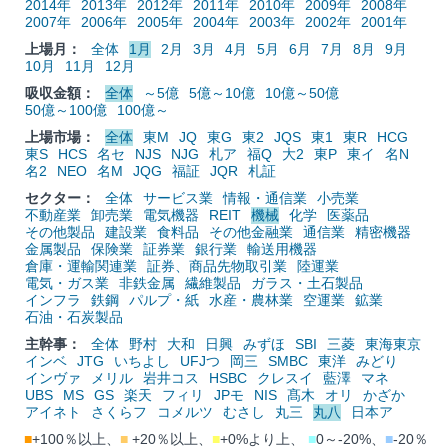
2014年
2013年
2012年
2011年
2010年
2009年
2008年
2007年
2006年
2005年
2004年
2003年
2002年
2001年
上場月：
全体
1月
2月
3月
4月
5月
6月
7月
8月
9月
10月
11月
12月
吸収金額：
全体
～5億
5億～10億
10億～50億
50億～100億
100億～
上場市場：
全体
東M
JQ
東G
東2
JQS
東1
東R
HCG
東S
HCS
名セ
NJS
NJG
札ア
福Q
大2
東P
東イ
名N
名2
NEO
名M
JQG
福証
JQR
札証
セクター：
全体
サービス業
情報・通信業
小売業
不動産業
卸売業
電気機器
REIT
機械
化学
医薬品
その他製品
建設業
食料品
その他金融業
通信業
精密機器
金属製品
保険業
証券業
銀行業
輸送用機器
倉庫・運輸関連業
証券、商品先物取引業
陸運業
電気・ガス業
非鉄金属
繊維製品
ガラス・土石製品
インフラ
鉄鋼
パルプ・紙
水産・農林業
空運業
鉱業
石油・石炭製品
主幹事：
全体
野村
大和
日興
みずほ
SBI
三菱
東海東京
インベ
JTG
いちよし
UFJつ
岡三
SMBC
東洋
みどり
インヴァ
メリル
岩井コス
HSBC
クレスイ
藍澤
マネ
UBS
MS
GS
楽天
フィリ
JPモ
NIS
髙木
オリ
かざか
アイネト
さくらフ
コメルツ
むさし
丸三
丸八
日本ア
■
+100％以上、
■
+20％以上、
■
+0%より上、
■
0～-20%、
■
-20％