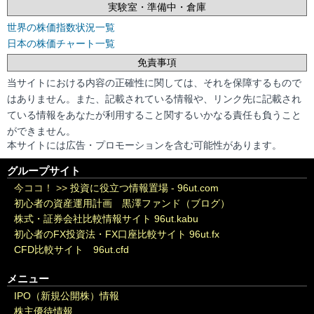
実験室・準備中・倉庫
世界の株価指数状況一覧
日本の株価チャート一覧
免責事項
当サイトにおける内容の正確性に関しては、それを保障するもので
はありません。また、記載されている情報や、リンク先に記載され
ている情報をあなたが利用すること関するいかなる責任も負うこと
ができません。
本サイトには広告・プロモーションを含む可能性があります。
グループサイト
今ココ！ >>
投資に役立つ情報置場 - 96ut.com
初心者の資産運用計画 黒澤ファンド（ブログ）
株式・証券会社比較情報サイト 96ut.kabu
初心者のFX投資法・FX口座比較サイト 96ut.fx
CFD比較サイト 96ut.cfd
メニュー
IPO（新規公開株）情報
株主優待情報