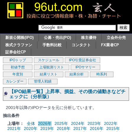
新規公開株(IPO)
公募・売出(PO)
株主優待
立会外分売
株式クラファン
手数料比較
コンタクト
FX業者CP
証券会社CP
IPOトップ
スケジュール
IPO引受証券会社
初値予想
上場観測リスト
IPOサマリー
年度別
結果リスト
結果分析
時系列
カレンダー
管理人戦績
【IPO結果一覧】上昇率、損益、その後の値動きなどチ
ェックに（分析版）
2001年以降のIPOデータを元に分析しています。
抽出条件
上場年：
全体
2026年
2025年
2024年
2023年
2022年
2021年
2020年
2019年
2018年
2017年
2016年
2015年